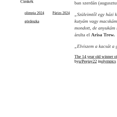
Címkék
ban szerdán (augusztus
olimpia 2024
Párizs 2024
„Szüleimtől egy házi 
kutyám vagy macskám, 
gördeszka
mondott, de anyukám n
árulta el
Arisa Trew.
„Elviszem a kacsát a g
The 14 year old winner o
by
u/Peejay22
in
olympics