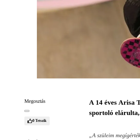
Megosztás
A 14 éves Arisa T
sportoló elárulta
0
Tetszik
„A szüleim megígérték