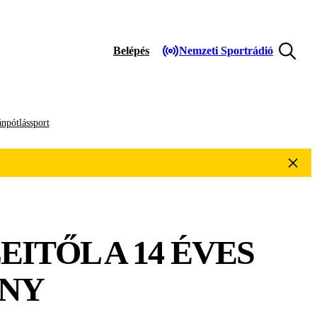
Belépés
Nemzeti Sportrádió
npótlássport
EITŐL A 14 ÉVES
ÁNY