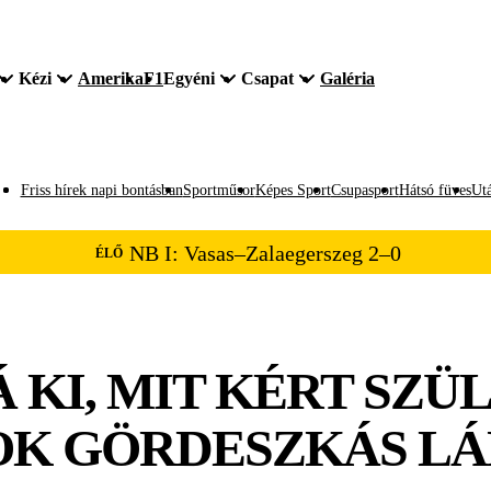
Kézi
Amerika
F1
Egyéni
Csapat
Galéria
Friss hírek napi bontásban
Sportműsor
Képes Sport
Csupasport
Hátsó füves
Utá
NB I: Vasas–Zalaegerszeg 2–0
ÉLŐ
KI, MIT KÉRT SZÜL
OK GÖRDESZKÁS L