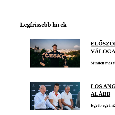
Legfrissebb hírek
ELŐSZÖ
VÁLOGA
Minden más f
LOS ANG
ALÁBB
Egyéb egyéni