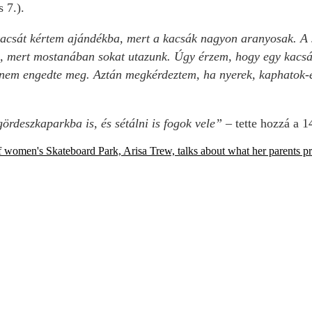
 7.).
kacsát kértem ajándékba, mert a kacsák nagyon aranyosak. A
mert mostanában sokat utazunk. Úgy érzem, hogy egy kacsáv
em engedte meg. Aztán megkérdeztem, ha nyerek, kaphatok-e
ördeszkaparkba is, és sétálni is fogok vele”
– tette hozzá a 1
f women's Skateboard Park, Arisa Trew, talks about what her parents 