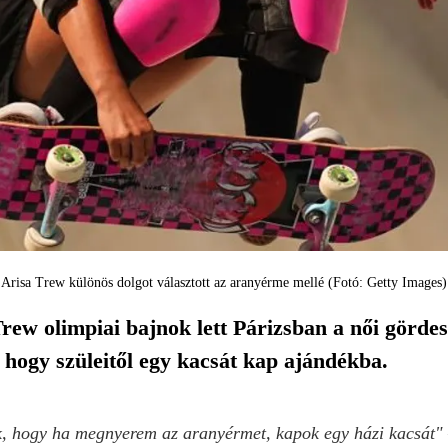
Arisa Trew különös dolgot választott az aranyérme mellé (Fotó: Getty Images)
rew olimpiai bajnok lett Párizsban a női gördes
, hogy szüleitől egy kacsát kap ajándékba.
, hogy ha megnyerem az aranyérmet, kapok egy házi kacsát"