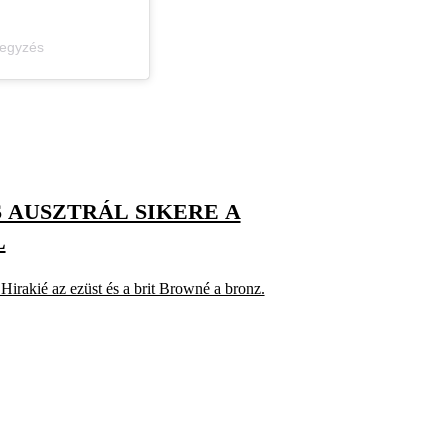
jegyzés
ES AUSZTRÁL SIKERE A
L
Hirakié az ezüst és a brit Browné a bronz.