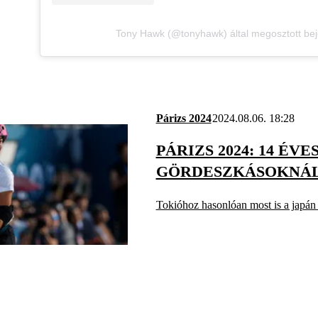
Tony Hawk (@tonyhawk) által megosztott be
Párizs 2024
2024.08.06. 18:28
PÁRIZS 2024: 14 ÉV
GÖRDESZKÁSOKNÁ
Tokióhoz hasonlóan most is a japán 