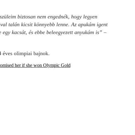
 szüleim biztosan nem engednék, hogy legyen
al talán kicsit könnyebb lenne. Az apukám igent
 egy kacsát, és ebbe beleegyezett anyukám is”
–
4 éves olimpiai bajnok.
promised her if she won Olympic Gold