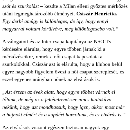
szót és szurkolást
– kezdte a Milan elleni győztes mérkőzés
utáni legmeghatározóbb élményeit
Csiszár Henrietta.
–
Egy derbi amúgy is különleges, de így, hogy ennyi
magyarral voltam körülvéve, még különlegesebb volt.”
A válogatott és az Inter csapatkapitánya az NSO Tv
kérdésére elárulta, hogy egyre többen járnak ki a
mérkőzéseikre, remek a női csapat kapcsolata a
szurkolókkal. Csiszár azt is elárulta, hogy a klubon belül
egyre nagyobb figyelem övezi a női csapat szereplését, és
ezzel egyenes arányban nőnek az elvárások is.
„Azt érzem az évek alatt, hogy egyre többet várnak el
tőlünk, de még az a feltételrendszer nincs kialakítva
nekünk, hogy azt mondhassuk, hogy igen, akkor most már
a bajnoki címért és a kupáért harcolunk, és ez elvárás is.”
Az elvárások viszont egészen biztosan nagyok egy