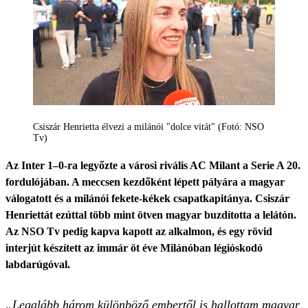
Csiszár Henrietta élvezi a milánói "dolce vitát" (Fotó: NSO
Tv)
Az Inter 1–0-ra legyőzte a városi rivális AC Milant a Serie A 20.
fordulójában. A meccsen kezdőként lépett pályára a magyar
válogatott és a milánói fekete-kékek csapatkapitánya. Csiszár
Henriettát ezúttal több mint ötven magyar buzdította a lelátón.
Az NSO Tv pedig kapva kapott az alkalmon, és egy rövid
interjút készített az immár öt éve Milánóban légióskodó
labdarúgóval.
„Legalább három különböző embertől is hallottam magyar