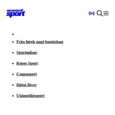
Friss hírek napi bontásban
Sportműsor
Képes Sport
Csupasport
Hátsó füves
Utánpótlássport