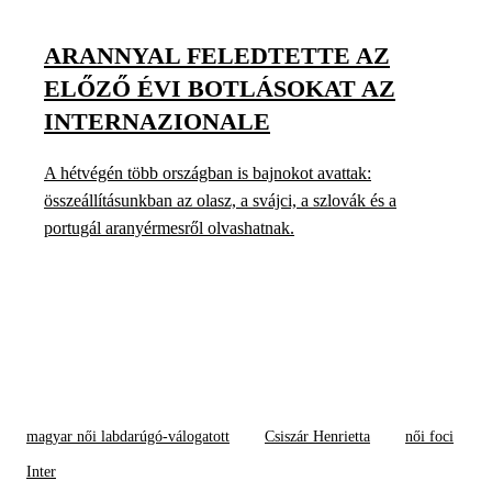
ARANNYAL FELEDTETTE AZ
ELŐZŐ ÉVI BOTLÁSOKAT AZ
INTERNAZIONALE
A hétvégén több országban is bajnokot avattak:
összeállításunkban az olasz, a svájci, a szlovák és a
portugál aranyérmesről olvashatnak.
magyar női labdarúgó-válogatott
Csiszár Henrietta
női foci
Inter