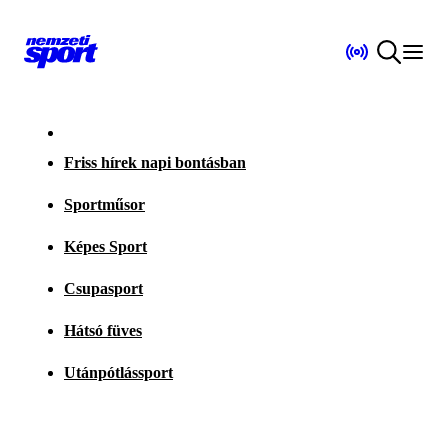
Friss hírek napi bontásban
Sportműsor
Képes Sport
Csupasport
Hátsó füves
Utánpótlássport