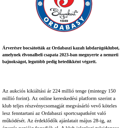
Árverésre bocsátották az Ordabaszi kazah labdarúgóklubot,
amelynek élvonalbeli csapata 2023-ban megnyerte a nemzeti
bajnokságot, legutóbb pedig hetedikként végzett.
Az aukciós kikiáltási ár 224 millió tenge (mintegy 150
millió forint). Az online kereskedési platform szerint a
klub teljes részvénycsomagját megvásárló vevő köteles
lesz fenntartani az Ordabaszi sportcsapatként való
működését. Az érdeklődők ajánlatait május 28-ig, az