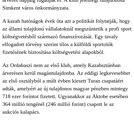
árverés napjáig fogadják el. A klub jelenlegi tulajdonosa
Simkent város önkormányzata.
A kazah hatóságok évek óta azt a politikát folytatják, hogy
az állami tulajdonú vállalatoknál megszüntetik a profi sport
költségvetésből származó finanszírozását. Egy tavaly
elfogadott törvény szerint tilos a külföldi sportolók
fizetésének biztosítása költségvetési alapokból.
Az Ordabaszi nem az első klub, amely Kazahsztánban
árverésen kerül magántulajdonba. Az eddigi legkevesebbet
az első osztályból a múlt évben kiesett Turan csapatáért
adták, amelyért az új tulajdonos magyar pénzben mintegy
718 ezer forintot fizetett. Ugyanakkor az Aktobe esetében
364 millió tengénél (246 millió forint) csapott le az
aukciós kalapács.