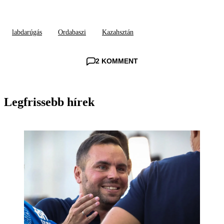
labdarúgás
Ordabaszi
Kazahsztán
2 KOMMENT
Legfrissebb hírek