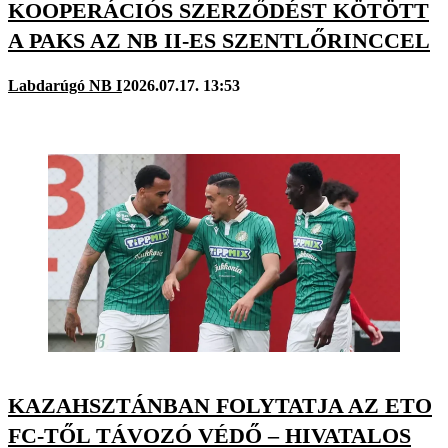
KOOPERÁCIÓS SZERZŐDÉST KÖTÖTT
A PAKS AZ NB II-ES SZENTLŐRINCCEL
Labdarúgó NB I
2026.07.17. 13:53
KAZAHSZTÁNBAN FOLYTATJA AZ ETO
FC-TŐL TÁVOZÓ VÉDŐ – HIVATALOS