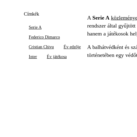
Címkék
A
Serie A
közleménye
rendszer által gyűjtöt
Serie A
hanem a játékosok hely
Federico Dimarco
A balhátvédként és szá
Cristian Chivu
Év edzője
történetében egy védőt
Inter
Év játékosa