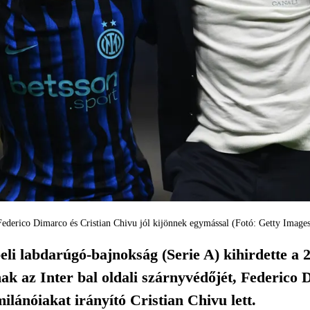
Federico Dimarco és Cristian Chivu jól kijönnek egymással (Fotó: Getty Images
eli labdarúgó-bajnokság (Serie A) kihirdette a 2
ak az Inter bal oldali szárnyvédőjét, Federico 
ilánóiakat irányító Cristian Chivu lett.