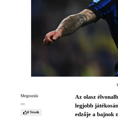
Megosztás
Az olasz élvonalb
legjobb játékosán
0
Tetszik
edzője a bajnok m