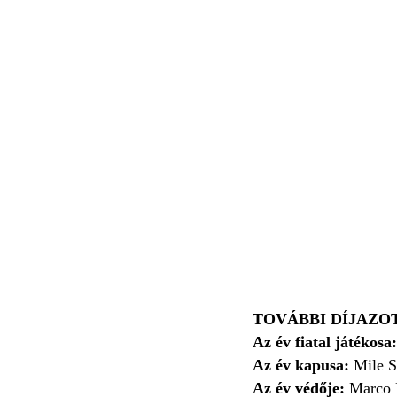
TOVÁBBI DÍJAZO
Az év fiatal játékosa:
Az év kapusa:
Mile S
Az év védője:
Marco P