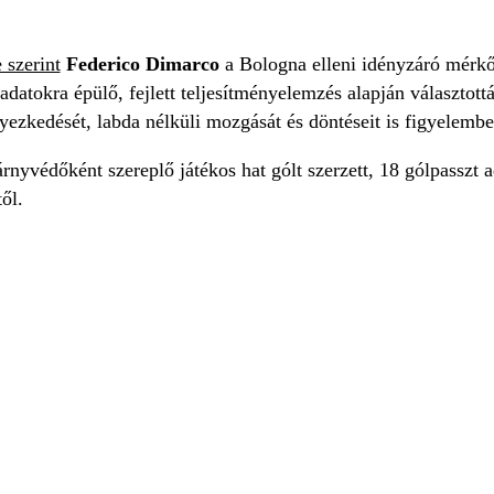
 szerint
Federico Dimarco
a Bologna elleni idényzáró mérkőz
t adatokra épülő, fejlett teljesítményelemzés alapján választot
ezkedését, labda nélküli mozgását és döntéseit is figyelembe
rnyvédőként szereplő játékos hat gólt szerzett, 18 gólpasszt 
ől.