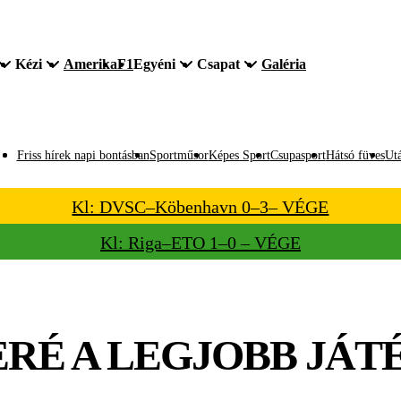
Kézi
Amerika
F1
Egyéni
Csapat
Galéria
Friss hírek napi bontásban
Sportműsor
Képes Sport
Csupasport
Hátsó füves
Utá
Kl: DVSC–Köbenhavn 0–3– VÉGE
Kl: Riga–ETO 1–0 – VÉGE
TERÉ A LEGJOBB JÁT