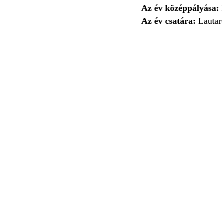
Az év középpályása:
Az év csatára:
Lautaro