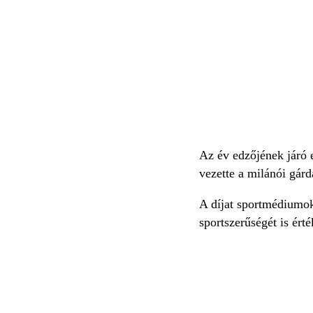
Az év edzőjének járó 
vezette a milánói gárd
A díjat sportmédiumok 
sportszerűségét is érté