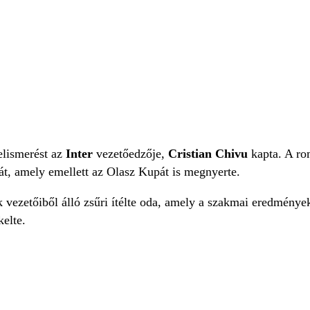
elismerést az
Inter
vezetőedzője,
Cristian Chivu
kapta. A ro
át, amely emellett az Olasz Kupát is megnyerte.
vezetőiből álló zsűri ítélte oda, amely a szakmai eredmények
kelte.