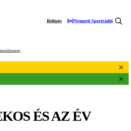
Belépés
Nemzeti Sportrádió
npótlássport
ÉKOS ÉS AZ ÉV