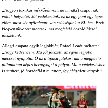
„Nagyon taktikus mérkőzés volt, de mindkét csapatnak
voltak helyzetei. Jól védekeztünk, ez az egy pont egy lépés
előre, most két győzelemre van szükségünk a BL-hez. Ezek
kiegyensúlyozott meccsek, ma megfelelő hozzáállással
játszottunk.”
Allegri csapata egyik legjobbját, Rafael Leaót
méltatta:
„Nagy kedvencem. Ma jól játszott, az egyik legjobb
meccsét nyújtotta. Ő az a típusú játékos, aki a megfelelő
pillanatban képes beragyogni a pályát. Ma a védekezésben
is segített, jó hozzáállást mutatott, így elégedett vagyok.”