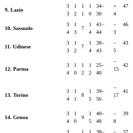
3
1
1
1
34–
+
47
9. Lazio
3
2
1
0
30
4
3
1
1
41–
–
46
10. Sassuolo
7
4
3
4
44
3
3
1
1
38–
–
43
11. Udinese
7
3
2
4
43
5
–
3
1
1
1
25–
42
12. Parma
15
4
0
2
2
40
–
3
1
1
39–
41
13. Torino
8
17
4
1
5
56
3
1
1
40–
–
39
14. Genoa
9
4
0
5
48
8
3
1
1
38–
–
37