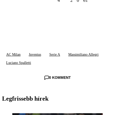
4
2
0
61
AC Milan
Juventus
Serie A
Massimiliano Allegri
Luciano Spalletti
0 KOMMENT
Legfrissebb hírek