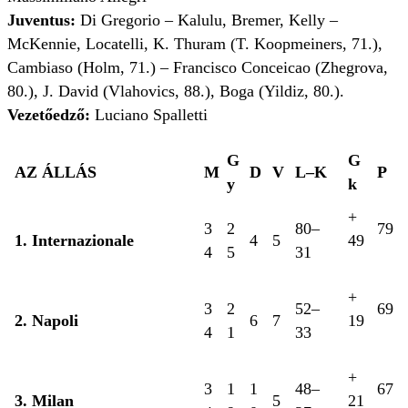
Juventus:
Di Gregorio – Kalulu, Bremer, Kelly –
McKennie, Locatelli, K. Thuram (T. Koopmeiners, 71.),
Cambiaso (Holm, 71.) – Francisco Conceicao (Zhegrova,
80.), J. David (Vlahovics, 88.), Boga (Yildiz, 80.).
Vezetőedző:
Luciano Spalletti
G
G
AZ ÁLLÁS
M
D
V
L–K
P
y
k
+
3
2
80–
79
1. Internazionale
4
5
49
4
5
31
+
3
2
52–
69
2. Napoli
6
7
19
4
1
33
+
3
1
1
48–
67
3. Milan
5
21