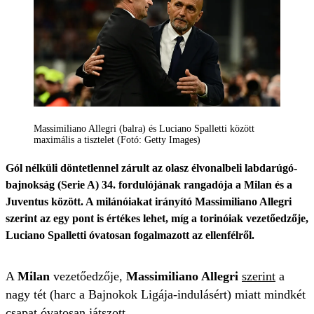
Massimiliano Allegri (balra) és Luciano Spalletti között
maximális a tisztelet (Fotó: Getty Images)
Gól nélküli döntetlennel zárult az olasz élvonalbeli labdarúgó-
bajnokság (Serie A) 34. fordulójának rangadója a Milan és a
Juventus között. A milánóiakat irányító Massimiliano Allegri
szerint az egy pont is értékes lehet, míg a torinóiak vezetőedzője,
Luciano Spalletti óvatosan fogalmazott az ellenfélről.
A
Milan
vezetőedzője,
Massimiliano Allegri
szerint
a
nagy tét (harc a Bajnokok Ligája-indulásért) miatt mindkét
csapat óvatosan játszott.