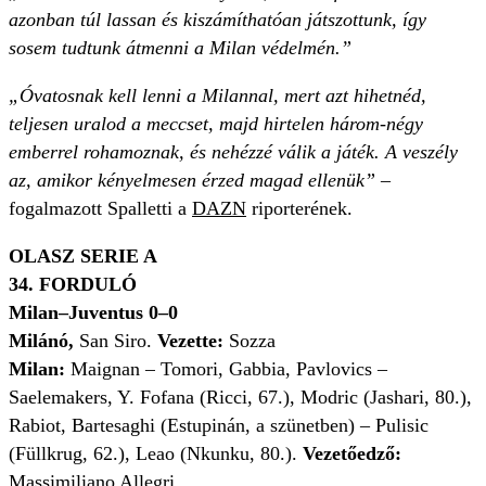
azonban túl lassan és kiszámíthatóan játszottunk, így
sosem tudtunk átmenni a Milan védelmén.”
„Óvatosnak kell lenni a Milannal, mert azt hihetnéd,
teljesen uralod a meccset, majd hirtelen három-négy
emberrel rohamoznak, és nehézzé válik a játék. A veszély
az, amikor kényelmesen érzed magad ellenük”
–
fogalmazott Spalletti a
DAZN
riporterének.
OLASZ SERIE A
34. FORDULÓ
Milan–Juventus 0–0
Milánó,
San Siro.
Vezette:
Sozza
Milan:
Maignan –
Tomori, Gabbia, Pavlovics –
Saelemakers, Y. Fofana (Ricci, 67.), Modric (Jashari, 80.),
Rabiot, Bartesaghi (Estupinán, a szünetben) – Pulisic
(Füllkrug, 62.), Leao (Nkunku, 80.).
Vezetőedző:
Massimiliano Allegri