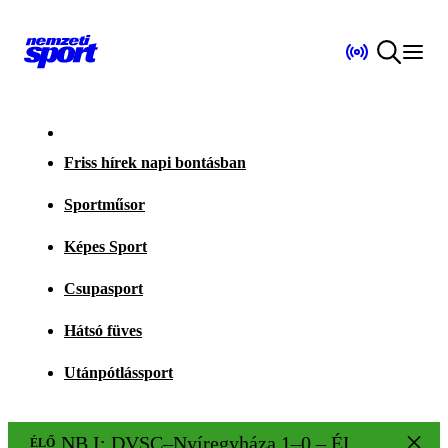
Friss hírek napi bontásban
Sportműsor
Képes Sport
Csupasport
Hátsó füves
Utánpótlássport
NB I: DVSC–Nyíregyháza 1–0 – ÉLŐ!
ÉLŐ