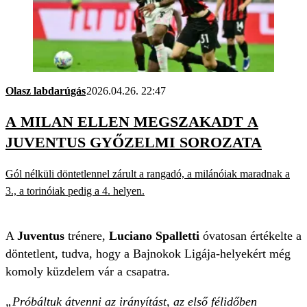
Olasz labdarúgás
2026.04.26. 22:47
A MILAN ELLEN MEGSZAKADT A
JUVENTUS GYŐZELMI SOROZATA
Gól nélküli döntetlennel zárult a rangadó, a milánóiak maradnak a
3., a torinóiak pedig a 4. helyen.
A
Juventus
trénere,
Luciano Spalletti
óvatosan értékelte a
döntetlent, tudva, hogy a Bajnokok Ligája-helyekért még
komoly küzdelem vár a csapatra.
„Próbáltuk átvenni az irányítást, az első félidőben