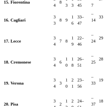
15. Fiorentina
8
4
3
3
45
7
–
3
1
33–
33
16. Cagliari
8
9
14
3
6
47
–
3
1
22–
29
17. Lecce
7
8
24
4
9
46
–
3
1
1
26–
28
18. Cremonese
6
25
4
0
8
51
–
3
1
2
23–
19
19. Verona
3
33
4
0
1
56
–
3
1
2
24–
18
20. Pisa
2
37