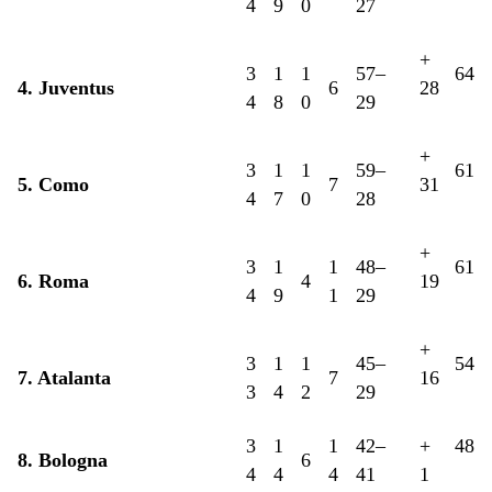
4
9
0
27
+
3
1
1
57–
64
4. Juventus
6
28
4
8
0
29
+
3
1
1
59–
61
5. Como
7
31
4
7
0
28
+
3
1
1
48–
61
6. Roma
4
19
4
9
1
29
+
3
1
1
45–
54
7. Atalanta
7
16
3
4
2
29
3
1
1
42–
+
48
8. Bologna
6
4
4
4
41
1