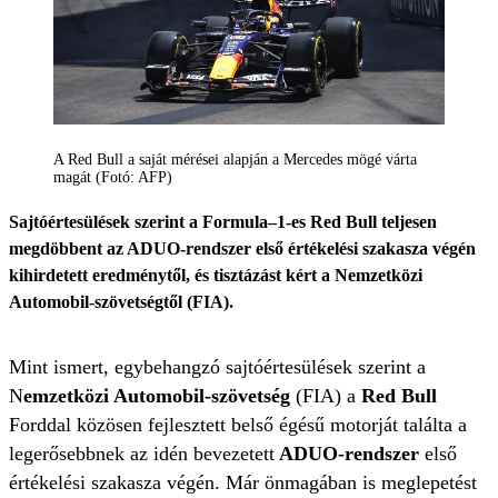
A Red Bull a saját mérései alapján a Mercedes mögé várta
magát (Fotó: AFP)
Sajtóértesülések szerint a Formula–1-es Red Bull teljesen
megdöbbent az ADUO-rendszer első értékelési szakasza végén
kihirdetett eredménytől, és tisztázást kért a Nemzetközi
Automobil-szövetségtől (FIA).
Mint ismert, egybehangzó sajtóértesülések szerint a
N
emzetközi Automobil-szövetség
(FIA) a
Red Bull
Forddal közösen fejlesztett belső égésű motorját találta a
legerősebbnek az idén bevezetett
ADUO-rendszer
első
értékelési szakasza végén. Már önmagában is meglepetést