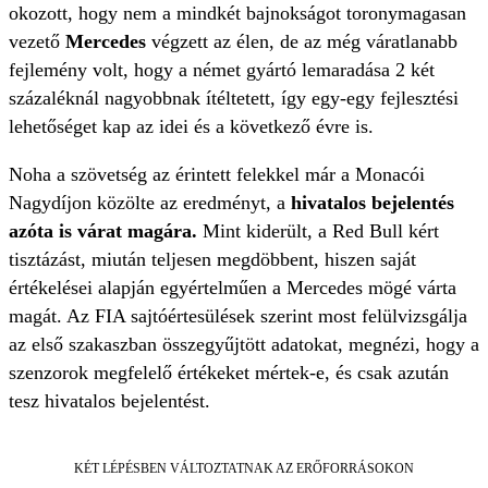
okozott, hogy nem a mindkét bajnokságot toronymagasan
vezető
Mercedes
végzett az élen, de az még váratlanabb
fejlemény volt, hogy a német gyártó lemaradása 2 két
százaléknál nagyobbnak ítéltetett, így egy-egy fejlesztési
lehetőséget kap az idei és a következő évre is.
Noha a szövetség az érintett felekkel már a Monacói
Nagydíjon közölte az eredményt, a
hivatalos bejelentés
azóta is várat magára.
Mint kiderült, a Red Bull kért
tisztázást, miután teljesen megdöbbent, hiszen saját
értékelései alapján egyértelműen a Mercedes mögé várta
magát. Az FIA sajtóértesülések szerint most felülvizsgálja
az első szakaszban összegyűjtött adatokat, megnézi, hogy a
szenzorok megfelelő értékeket mértek-e, és csak azután
tesz hivatalos bejelentést.
KÉT LÉPÉSBEN VÁLTOZTATNAK AZ ERŐFORRÁSOKON