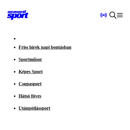
Friss hírek napi bontásban
Sportműsor
Képes Sport
Csupasport
Hátsó füves
Utánpótlássport