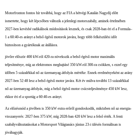
Motorfronton fontos hír továbbá, hogy az FIA a hétvégi Katalán Nagydíj előtt
ismertette, hogy két lépcsőben változik a jelenlegi motorszabály, aminek értelmében
2027-ben kevésbé radikálisok módosítások lesznek, és csak 2028-ban éri el a Formula–
1 a 60:40-es arányt a belső égésű motorok javára, hogy több felkészülési időt
biztosítson a gyártóknak az átállásra.
jövőre először 400 kW-ról 420-ra növekszik a belső égésű motor maximális
teljesítménye, míg az elektromos meghajtásé 350 kW-ról 300-ra csökken, s ezzel egy
időben 5 százalékkal nő az üzemanyag-átfolyás mértéke. Ennek eredményeként az arány
2027-ben 52:48 lesz a belső égésű motor javára. Két év múlva további 13 százalékkal
nő az üzemanyag-átfolyás, míg a belső égésű motor csúcsteljesítménye 450 kW lesz,
ekkor éri el a sportág a 60:40-es arányt.
Az előzésmód a jövőben is 350 kW extra erőről gondoskodik, miközben nő az energia-
visszanyerés: 2027-ben 375 kW, míg 2028-ban 420 kW lesz a felső érték. A fenti
szabályváltoztatásokat a Motorsport Világtanács június 23-i ülésén formálisan is
jóváhagyják.