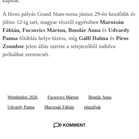
kapnak.
A füves pályás Grand Slam-torna június 29-én kezdődik és
július 12-ig tart, magyar részről egyéniben
Marozsán
Fábián, Fucsovics Márton, Bondár Anna
és
Udvardy
Panna
főtáblás helye biztos, míg
Gálfi Dalma
és
Piros
Zsombor
jelen állás szerint a selejtezőből indulva
próbálhat szerencsét.
Wimbledon 2026
Fucsovics Márton
Bondár Anna
Udvardy Panna
Marozsán Fábián
pénzdíjak
0 KOMMENT