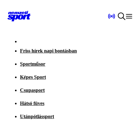
Friss hírek napi bontásban
Sportműsor
Képes Sport
Csupasport
Hátsó füves
Utánpótlássport