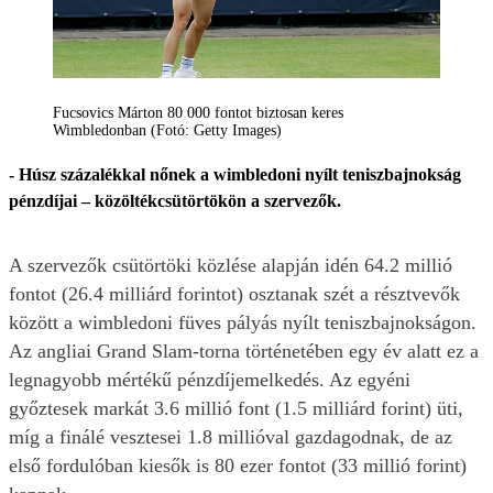
Fucsovics Márton 80 000 fontot biztosan keres
Wimbledonban (Fotó: Getty Images)
- Húsz százalékkal nőnek a wimbledoni nyílt teniszbajnokság
pénzdíjai – közöltékcsütörtökön a szervezők.
A szervezők csütörtöki közlése alapján idén 64.2 millió
fontot (26.4 milliárd forintot) osztanak szét a résztvevők
között a wimbledoni füves pályás nyílt teniszbajnokságon.
Az angliai Grand Slam-torna történetében egy év alatt ez a
legnagyobb mértékű pénzdíjemelkedés. Az egyéni
győztesek markát 3.6 millió font (1.5 milliárd forint) üti,
míg a finálé vesztesei 1.8 millióval gazdagodnak, de az
első fordulóban kiesők is 80 ezer fontot (33 millió forint)