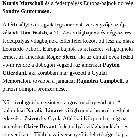
Kurtis Marschall
és a fedettpályás Európa-bajnok norvég
Sondre Guttormsen
.
A férfi súlylökés egyik legismertebb versenyzője az új-
zélandi
Tom Walsh
, a 2017-es világbajnok és négyszeres
fedettpályás világbajnok. Ellenfelei között ott lesz az olasz
Leonardo Fabbri, Európa-bajnok és kétszeres világbajnoki
érmes, az amerikai
Roger Steen
, aki az elmúlt évek fedett
vb-in rendre a dobogón végzett, az amerikai
Payton
Otterdahl,
aki korábban már győzött a Gyulai
Memorialon, továbbá a jamaicai
Rajindra Campbell
, a
párizsi olimpia bronzérmese.
Női távolugrásban szintén rangos mezőny várható. A
kolumbiai
Natalia Linares
világbajnoki bronzérmesként
érkezik a Zsivotzky Gyula Atlétikai Központba, míg az
amerikai
Claire Bryant
fedettpályás világbajnokként és
címvédőként. Több hazai versenyző is lehetőséget kap a