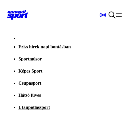
Friss hírek napi bontásban
Sportműsor
Képes Sport
Csupasport
Hátsó füves
Utánpótlássport