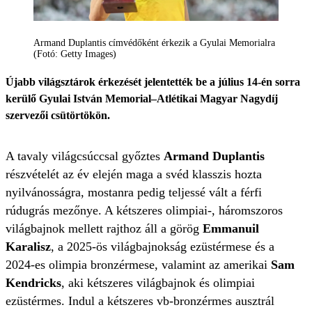
Armand Duplantis címvédőként érkezik a Gyulai Memorialra
(Fotó: Getty Images)
Újabb világsztárok érkezését jelentették be a július 14-én sorra
kerülő Gyulai István Memorial–Atlétikai Magyar Nagydíj
szervezői csütörtökön.
A tavaly világcsúccsal győztes
Armand Duplantis
részvételét az év elején maga a svéd klasszis hozta
nyilvánosságra, mostanra pedig teljessé vált a férfi
rúdugrás mezőnye. A kétszeres olimpiai-, háromszoros
világbajnok mellett rajthoz áll a görög
Emmanuil
Karalisz
, a 2025-ös világbajnokság ezüstérmese és a
2024-es olimpia bronzérmese, valamint az amerikai
Sam
Kendricks
, aki kétszeres világbajnok és olimpiai
ezüstérmes. Indul a kétszeres vb-bronzérmes ausztrál