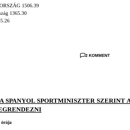
ARORSZÁG 1506.39
rszág 1365.30
55.26
2 KOMMENT
: A SPANYOL SPORTMINISZTER SZERIN
EGRENDEZNI
 órája