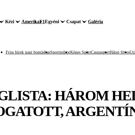
Kézi
Amerika
F1
Egyéni
Csapat
Galéria
Friss hírek napi bontásban
Sportműsor
Képes Sport
Csupasport
Hátsó füves
Utá
LISTA: HÁROM HELY
GATOTT, ARGENTÍN