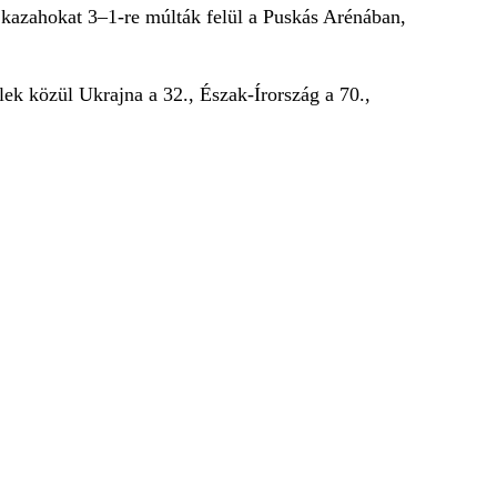
 a kazahokat 3–1-re múlták felül a Puskás Arénában,
lek közül Ukrajna a 32., Észak-Írország a 70.,