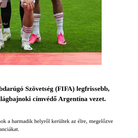
bdarúgó Szövetség (FIFA) legfrissebb,
ilágbajnoki címvédő Argentína vezet.
inok a harmadik helyről kerültek az élre, megelőzve
anciákat.