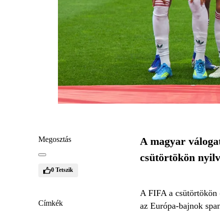
Megosztás
A magyar válogat
csütörtökön nyilv
0
Tetszik
A FIFA a csütörtökön (
Címkék
az Európa-bajnok spany