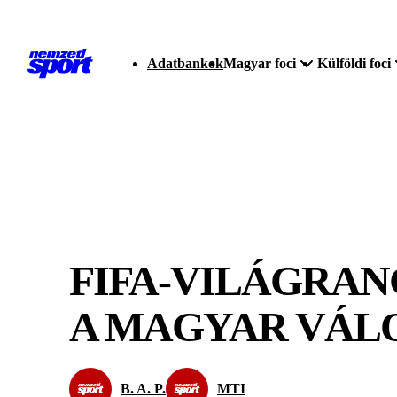
Adatbankok
Magyar foci
Külföldi foci
FIFA-VILÁGRANG
A MAGYAR VÁLO
B. A. P.
MTI