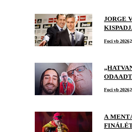
JORGE V
KISPAD
Foci vb 2026
2
„HATVAN
ODAADT
Foci vb 2026
2
A MENTÁ
FINÁLÉT