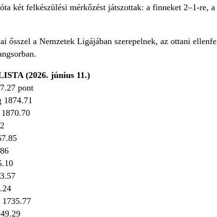
óta két felkészülési mérkőzést játszottak: a finneket 2–1-re,
i ősszel a Nemzetek Ligájában szerepelnek, az ottani ellenfe
rangsorban.
TA (2026. június 11.)
77.27 pont
ág 1874.71
g 1870.70
02
767.85
5.86
5.10
53.57
2.24
g 1735.77
1549.29