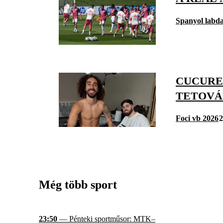
Spanyol labd
CUCUREL
TETOVÁ
Foci vb 2026
2
Még több sport
23:50
— Pénteki sportműsor: MTK–