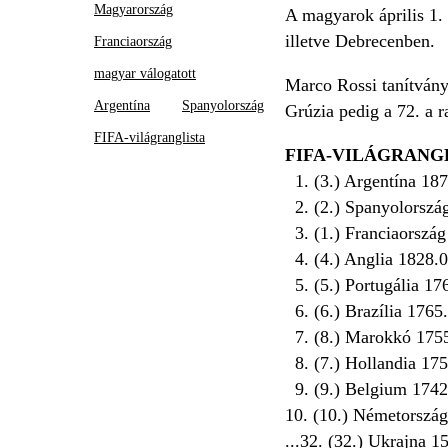
Magyarország
A magyarok április 1. 
illetve Debrecenben.
Franciaország
magyar válogatott
Marco Rossi tanítványa
Argentína
Spanyolország
Grúzia pedig a 72. a 
FIFA-világranglista
FIFA-VILÁGRANGLIS
1. (3.) Argentína 18
2. (2.) Spanyolorsz
3. (1.) Franciaorszá
4. (4.) Anglia 1828.
5. (5.) Portugália 1
6. (6.) Brazília 176
7. (8.) Marokkó 175
8. (7.) Hollandia 17
9. (9.) Belgium 174
10. (10.) Németorszá
...32. (32.) Ukrajna 