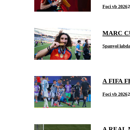
Foci vb 2026
2
MARC C
Spanyol labd
A FIFA 
Foci vb 2026
2
A REAL