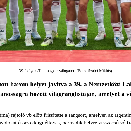
39. helyen áll a magyar válogatott (Fotó: Szabó Miklós)
ott három helyet javítva a 39. a Nemzetközi La
ánosságra hozott világranglistáján, amelyet a v
ma) rajtoló vb előtt frissítette a rangsort, amelyen az argent
olokat és az eddigi éllovas, harmadik helyre visszacsúszó fr