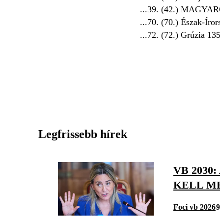
...39. (42.) MAGY
...70. (70.) Észak-Íro
...72. (72.) Grúzia 13
Legfrissebb hírek
VB 2030
KELL M
Foci vb 2026
9