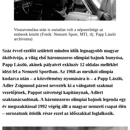
Visszavonulása után is osztatlan volt a népszerűsége az
emberek között (Fotók: Nemzeti Sport, MTI, ifj. Papp László
archívuma)
Száz évvel ezelőtt született minden idők legnagyobb magyar
ökölvívója, a világ első háromszoros olimpiai bajnok bunyósa,
Papp László, akinek pályaívét exkluzív 12 oldalas melléklet
idézi fel a Nemzeti Sportban. Az 1968-as mexikói olimpia
kudarca után – a közvélemény nyomására is – a Papp László,
Adler Zsigmond párost nevezték ki a válogatott szakmai
vezetőjének, Pappot szövetségi kapitánynak, Adlert
szaktanácsadónak. A háromszoros olimpiai bajnok legenda egy
év megszakítással 1992 végéig állt a magyar nemzeti csapat élén
– sorozatunk ötödik része ezzel az időszakkal foglalkozik.