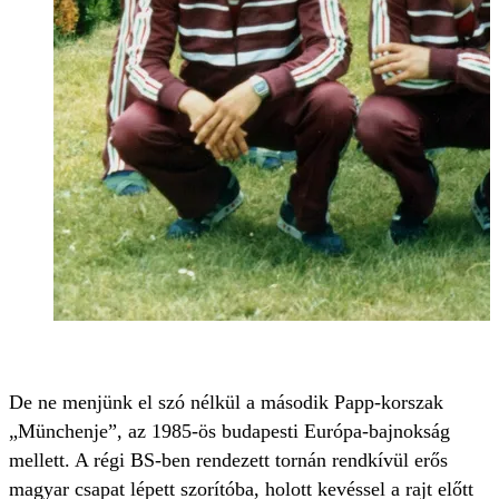
De ne menjünk el szó nélkül a második Papp-korszak
„Münchenje”, az 1985-ös budapesti Európa-bajnokság
mellett. A régi BS-ben rendezett tornán rendkívül erős
magyar csapat lépett szorítóba, holott kevéssel a rajt előtt