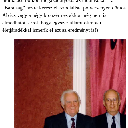
indíttatású bojkott megakadályozta az indulásukat – a
„Barátság” névre keresztelt szocialista pótversenyen döntős
Alvics vagy a négy bronzérmes akkor még nem is
álmodhatott arról, hogy egyszer állami olimpiai
életjáradékkal ismerik el ezt az eredményt is!)