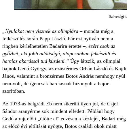
Szövetségi kap
„Nyulakat nem visznek az olimpiára
– mondta még a
felkészülés során Papp László, bár ezt nyilván nem a
ringben kérlelhetetlen Badarira értette –,
ezért csak az
győzhet, aki jobb adottságú, alaposabban felkészült és
harcias akarással tud küzdeni.”
Úgy látszik, az olimpiai
bajnok Gedó György, az ezüstérmes Orbán László és Kajdi
János, valamint a bronzérmes Botos András nemhogy nyúl
nem volt, de igencsak harciasnak bizonyult a bajor
szorítóban.
Az 1973-as belgrádi Eb nem sikerült ilyen jól, de Csjef
Sándor aranyérme sok mindent elfedett. Például hogy
Gedó a rajt előtt „ütötte el” edzésen a kézfejét, Badari még
az előző évi eltiltását nyögte, Botos családi okok miatt