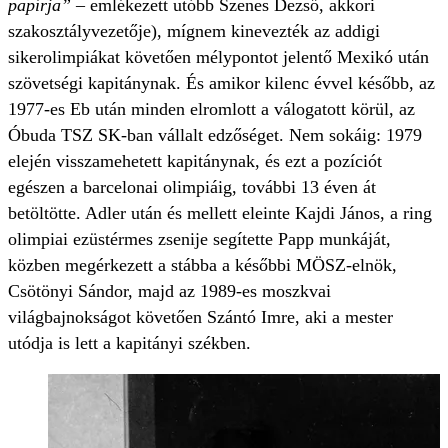
papírja”
– emlékezett utóbb Szenes Dezső, akkori
szakosztályvezetője), mígnem kinevezték az addigi
sikerolimpiákat követően mélypontot jelentő Mexikó után
szövetségi kapitánynak. És amikor kilenc évvel később, az
1977-es Eb után minden elromlott a válogatott körül, az
Óbuda TSZ SK-ban vállalt edzőséget. Nem sokáig: 1979
elején visszamehetett kapitánynak, és ezt a pozíciót
egészen a barcelonai olimpiáig, további 13 éven át
betöltötte. Adler után és mellett eleinte Kajdi János, a ring
olimpiai ezüstérmes zsenije segítette Papp munkáját,
közben megérkezett a stábba a későbbi MÖSZ-elnök,
Csötönyi Sándor, majd az 1989-es moszkvai
világbajnokságot követően Szántó Imre, aki a mester
utódja is lett a kapitányi székben.