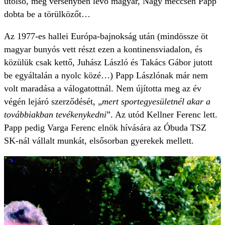
utolsó, még versenyben lévő magyar, Nagy meccsén Papp
dobta be a törülközőt…
Az 1977-es hallei Európa-bajnokság után (mindössze öt
magyar bunyós vett részt ezen a kontinensviadalon, és
közülük csak kettő, Juhász László és Takács Gábor jutott
be egyáltalán a nyolc közé…) Papp Lászlónak már nem
volt maradása a válogatottnál. Nem újította meg az év
végén lejáró szerződését, „
mert sportegyesületnél akar a
továbbiakban tevékenykedni
”. Az utód Kellner Ferenc lett.
Papp pedig Varga Ferenc elnök hívására az Óbuda TSZ
SK-nál vállalt munkát, elsősorban gyerekek mellett.