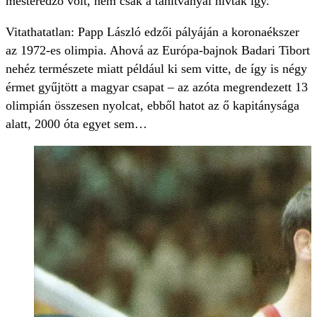
mesteredző volt, nem csak a tanítványai hívták így.
Vitathatatlan: Papp László edzői pályáján a koronaékszer
az 1972-es olimpia. Ahová az Európa-bajnok Badari Tibort
nehéz természete miatt például ki sem vitte, de így is négy
érmet gyűjtött a magyar csapat – az azóta megrendezett 13
olimpián összesen nyolcat, ebből hatot az ő kapitánysága
alatt, 2000 óta egyet sem…