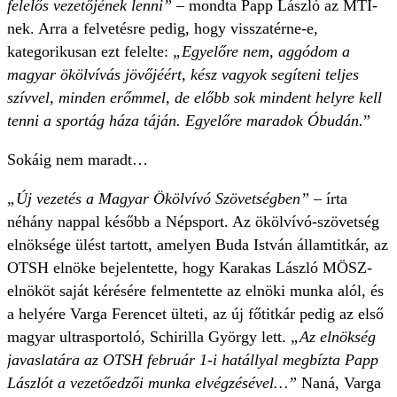
felelős vezetőjének lenni”
– mondta Papp László az MTI-
nek. Arra a felvetésre pedig, hogy visszatérne-e,
kategorikusan ezt felelte:
„Egyelőre nem, aggódom a
magyar ökölvívás jövőjéért, kész vagyok segíteni teljes
szívvel, minden erőmmel, de előbb sok mindent helyre kell
tenni a sportág háza táján. Egyelőre maradok Óbudán.
”
Sokáig nem maradt…
„Új vezetés a Magyar Ökölvívó Szövetségben”
– írta
néhány nappal később a Népsport. Az ökölvívó-szövetség
elnöksége ülést tartott, amelyen Buda István államtitkár, az
OTSH elnöke bejelentette, hogy Karakas László MÖSZ-
elnököt saját kérésére felmentette az elnöki munka alól, és
a helyére Varga Ferencet ülteti, az új főtitkár pedig az első
magyar ultrasportoló, Schirilla György lett.
„Az elnökség
javaslatára az OTSH február 1-i hatállyal megbízta Papp
Lászlót a vezetőedzői munka elvégzésével…”
Naná, Varga