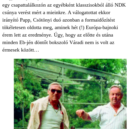
egy csapattalálkozón az egyébként klasszisokból álló NDK
csúnya verést mért a mieinkre. A válogatottat ekkor
irányító Papp, Csötönyi duó azonban a formaidőzítést
tökéletesen oldotta meg, aminek hét (!) Európa-bajnoki
érem lett az eredménye. Úgy, hogy az előtte és utána
minden Eb-jén döntőt bokszoló Váradi nem is volt az
érmesek között…