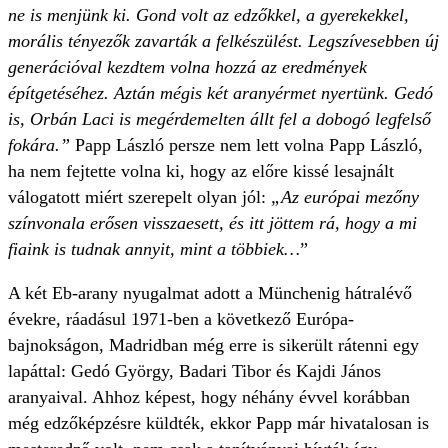
ne is menjünk ki. Gond volt az edzőkkel, a gyerekekkel,
morális tényezők zavarták a felkészülést. Legszívesebben új
generációval kezdtem volna hozzá az eredmények
építgetéséhez. Aztán mégis két aranyérmet nyertünk. Gedó
is, Orbán Laci is megérdemelten állt fel a dobogó legfelső
fokára.”
Papp László persze nem lett volna Papp László,
ha nem fejtette volna ki, hogy az előre kissé lesajnált
válogatott miért szerepelt olyan jól:
„Az európai mezőny
színvonala erősen visszaesett, és itt jöttem rá, hogy a mi
fiaink is tudnak annyit, mint a többiek…
”
A két Eb-arany nyugalmat adott a Münchenig hátralévő
évekre, ráadásul 1971-ben a következő Európa-
bajnokságon, Madridban még erre is sikerült rátenni egy
lapáttal: Gedó György, Badari Tibor és Kajdi János
aranyaival. Ahhoz képest, hogy néhány évvel korábban
még edzőképzésre küldték, ekkor Papp már hivatalosan is