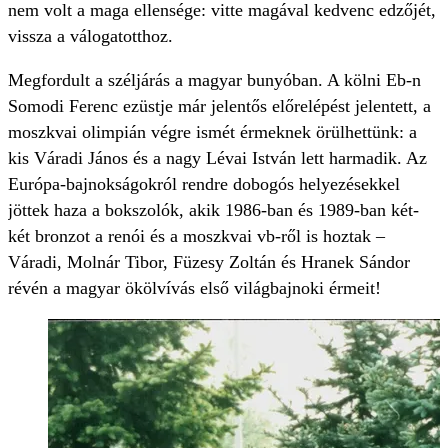
nem volt a maga ellensége: vitte magával kedvenc edzőjét,
vissza a válogatotthoz.
Megfordult a széljárás a magyar bunyóban. A kölni Eb-n
Somodi Ferenc ezüstje már jelentős előrelépést jelentett, a
moszkvai olimpián végre ismét érmeknek örülhettünk: a
kis Váradi János és a nagy Lévai István lett harmadik. Az
Európa-bajnokságokról rendre dobogós helyezésekkel
jöttek haza a bokszolók, akik 1986-ban és 1989-ban két-
két bronzot a renói és a moszkvai vb-ről is hoztak –
Váradi, Molnár Tibor, Füzesy Zoltán és Hranek Sándor
révén a magyar ökölvívás első világbajnoki érmeit!