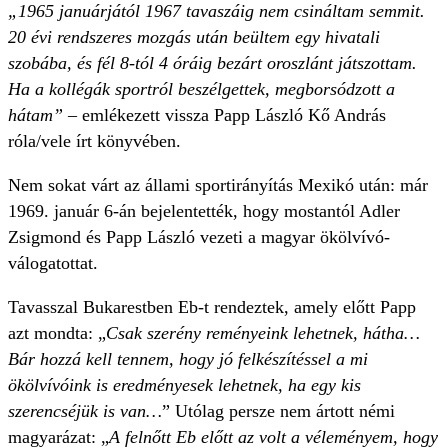
„1965 januárjától 1967 tavaszáig nem csináltam semmit.
20 évi rendszeres mozgás után beültem egy hivatali
szobába, és fél 8-tól 4 óráig bezárt oroszlánt játszottam.
Ha a kollégák sportról beszélgettek, megborsódzott a
hátam” –
emlékezett vissza Papp László Kő András
róla/vele írt könyvében.
Nem sokat várt az állami sportirányítás Mexikó után: már
1969. január 6-án bejelentették, hogy mostantól Adler
Zsigmond és Papp László vezeti a magyar ökölvívó-
válogatottat.
Tavasszal Bukarestben Eb-t rendeztek, amely előtt Papp
azt mondta: „
Csak szerény reményeink lehetnek, hátha…
Bár hozzá kell tennem, hogy jó felkészítéssel a mi
ökölvívóink is eredményesek lehetnek, ha egy kis
szerencséjük is van…
” Utólag persze nem ártott némi
magyarázat: „
A felnőtt Eb előtt az volt a véleményem, hogy