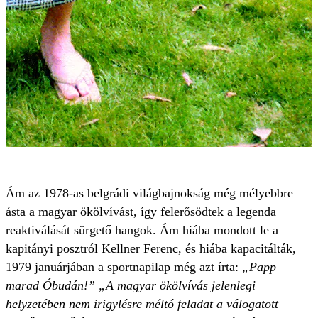
Ám az 1978-as belgrádi világbajnokság még mélyebbre
ásta a magyar ökölvívást, így felerősödtek a legenda
reaktiválását sürgető hangok. Ám hiába mondott le a
kapitányi posztról Kellner Ferenc, és hiába kapacitálták,
1979 januárjában a sportnapilap még azt írta:
„Papp
marad Óbudán!” „A magyar ökölvívás jelenlegi
helyzetében nem irigylésre méltó feladat a válogatott