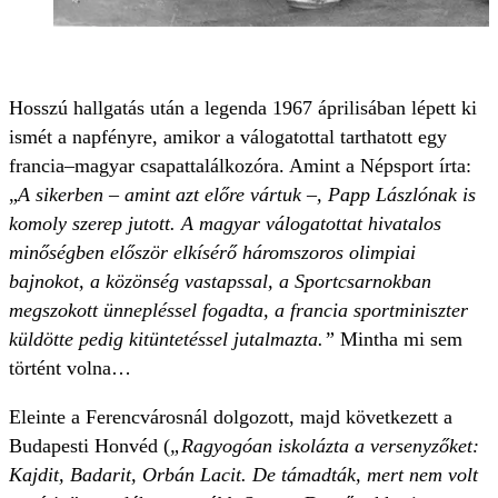
Hosszú hallgatás után a legenda 1967 áprilisában lépett ki
ismét a napfényre, amikor a válogatottal tarthatott egy
francia–magyar csapattalálkozóra. Amint a Népsport írta:
„
A sikerben – amint azt előre vártuk –, Papp Lászlónak is
komoly szerep jutott. A magyar válogatottat hivatalos
minőségben először elkísérő háromszoros olimpiai
bajnokot, a közönség vastapssal, a Sportcsarnokban
megszokott ünnepléssel fogadta, a francia sportminiszter
küldötte pedig kitüntetéssel jutalmazta.”
Mintha mi sem
történt volna…
Eleinte a Ferencvárosnál dolgozott, majd következett a
Budapesti Honvéd (
„Ragyogóan iskolázta a versenyzőket:
Kajdit, Badarit, Orbán Lacit. De támadták, mert nem volt