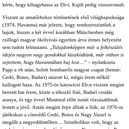
kérte, hogy kihagyhassa az Eb-t, Kajdi pedig visszavonult.
Viszont az amatőrboksz történetének első világbajnoksága
(1974, Havanna) már jelezte, hogy rendszerszintűek a
bajok, hiszen a két évvel korábban Münchenben még
csillogó magyar ökölvívás egyetlen árva érmes helyezést
sem tudott felmutatni. „
Tulajdonképpen már a felkészülés
idején nagyon nagy gondokkal küszködtünk, már otthon is
sejtettem, hogy Havannában baj lesz
…” – nyilatkozta
Papp a vb után, holott bombaerős magyar csapat (benne:
Gedó, Botos, Badari) utazott ki, mégis érem nélkül
kullogott haza. Az 1975-ös katowicei Eb-n viszont megint
beesett hat érem, közte a tékozló fiúé, Badari csodás
aranya, és egy évvel Montreal előtt ismét rózsásabbnak
festett a jövő. Aztán megint fejre álltak a fiúk, az 1976-os
játékokon a címvédő Gedó, Botos és Nagy József is
megállt a negyeddöntőben… Szimbolikus volt, hogy az