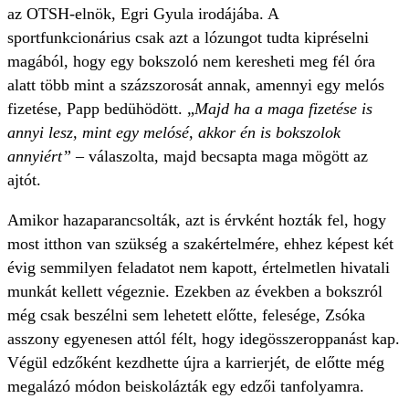
az OTSH-elnök, Egri Gyula irodájába. A
sportfunkcionárius csak azt a lózungot tudta kipréselni
magából, hogy egy bokszoló nem keresheti meg fél óra
alatt több mint a százszorosát annak, amennyi egy melós
fizetése, Papp bedühödött. „
Majd ha a maga fizetése is
annyi lesz, mint egy melósé, akkor én is bokszolok
annyiért”
– válaszolta, majd becsapta maga mögött az
ajtót.
Amikor hazaparancsolták, azt is érvként hozták fel, hogy
most itthon van szükség a szakértelmére, ehhez képest két
évig semmilyen feladatot nem kapott, értelmetlen hivatali
munkát kellett végeznie. Ezekben az években a bokszról
még csak beszélni sem lehetett előtte, felesége, Zsóka
asszony egyenesen attól félt, hogy idegösszeroppanást kap.
Végül edzőként kezdhette újra a karrierjét, de előtte még
megalázó módon beiskolázták egy edzői tanfolyamra.