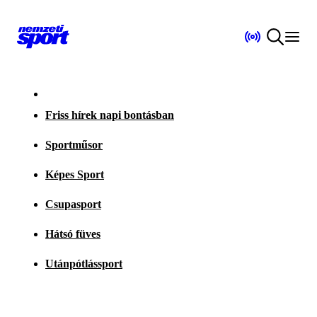
Friss hírek napi bontásban
Sportműsor
Képes Sport
Csupasport
Hátsó füves
Utánpótlássport