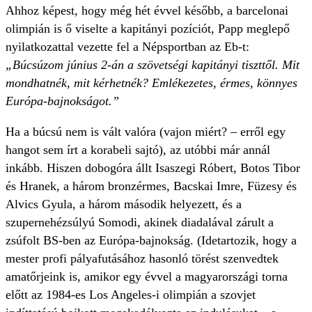
Ahhoz képest, hogy még hét évvel később, a barcelonai
olimpián is ő viselte a kapitányi pozíciót, Papp meglepő
nyilatkozattal vezette fel a Népsportban az Eb-t:
„Búcsúzom június 2-án a szövetségi kapitányi tiszttől. Mit
mondhatnék, mit kérhetnék? Emlékezetes, érmes, könnyes
Európa-bajnokságot.”
Ha a búcsú nem is vált valóra (vajon miért? – erről egy
hangot sem írt a korabeli sajtó), az utóbbi már annál
inkább. Hiszen dobogóra állt Isaszegi Róbert, Botos Tibor
és Hranek, a három bronzérmes, Bacskai Imre, Füzesy és
Alvics Gyula, a három második helyezett, és a
szupernehézsúlyú Somodi, akinek diadalával zárult a
zsúfolt BS-ben az Európa-bajnokság. (Idetartozik, hogy a
mester profi pályafutásához hasonló törést szenvedtek
amatőrjeink is, amikor egy évvel a magyarországi torna
előtt az 1984-es Los Angeles-i olimpián a szovjet