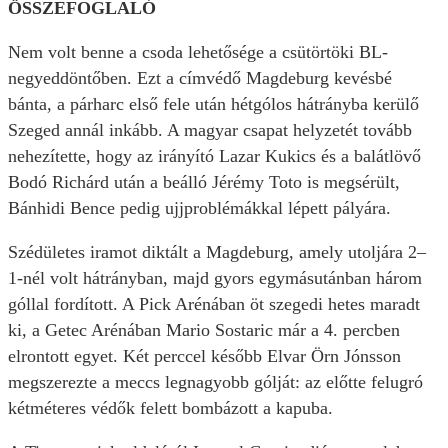
ÖSSZEFOGLALÓ
Nem volt benne a csoda lehetősége a csütörtöki BL-
negyeddöntőben. Ezt a címvédő Magdeburg kevésbé
bánta, a párharc első fele után hétgólos hátrányba kerülő
Szeged annál inkább. A magyar csapat helyzetét tovább
nehezítette, hogy az irányító Lazar Kukics és a balátlövő
Bodó Richárd után a beálló Jérémy Toto is megsérült,
Bánhidi Bence pedig ujjproblémákkal lépett pályára.
Szédületes iramot diktált a Magdeburg, amely utoljára 2–
1-nél volt hátrányban, majd gyors egymásutánban három
góllal fordított. A Pick Arénában öt szegedi hetes maradt
ki, a Getec Arénában Mario Sostaric már a 4. percben
elrontott egyet. Két perccel később Elvar Örn Jónsson
megszerezte a meccs legnagyobb gólját: az előtte felugró
kétméteres védők felett bombázott a kapuba.