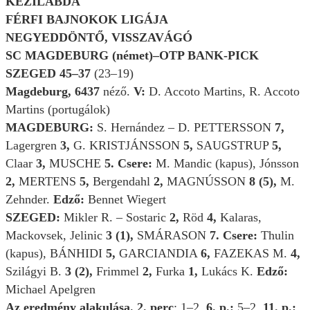
KÉZILABDA
FÉRFI BAJNOKOK LIGÁJA
NEGYEDDÖNTŐ, VISSZAVÁGÓ
SC MAGDEBURG (német)
–
OTP BANK-PICK
SZEGED 45–37
(23
–19)
Magdeburg, 6437
néző.
V:
D. Accoto Martins, R. Accoto
Martins (portugálok)
MAGDEBURG:
S. Hernández – D. PETTERSSON
7,
Lagergren
3,
G. KRISTJÁNSSON
5,
SAUGSTRUP
5,
Claar
3,
MUSCHE
5.
Csere:
M. Mandic (kapus), Jónsson
2,
MERTENS
5,
Bergendahl
2,
MAGNÚSSON
8 (5),
M.
Zehnder.
Edző:
Bennet Wiegert
SZEGED:
Mikler R. – Sostaric
2,
Röd
4,
Kalaras,
Mackovsek, Jelinic
3 (1),
SMÁRASON
7.
Csere:
Thulin
(kapus), BÁNHIDI
5,
GARCIANDIA
6,
FAZEKAS M.
4,
Szilágyi B.
3 (2),
Frimmel
2,
Furka
1,
Lukács K.
Edző:
Michael Apelgren
Az eredmény alakulása. 2. perc
: 1–2.
6. p.:
5–2.
11. p.: