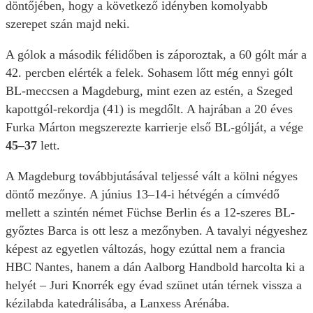
döntőjében, hogy a következő idényben komolyabb
szerepet szán majd neki.
A gólok a második félidőben is záporoztak, a 60 gólt már a
42. percben elérték a felek. Sohasem lőtt még ennyi gólt
BL-meccsen a Magdeburg, mint ezen az estén, a Szeged
kapottgól-rekordja (41) is megdőlt. A hajrában a 20 éves
Furka Márton megszerezte karrierje első BL-gólját, a vége
45–37
lett.
A Magdeburg továbbjutásával teljessé vált a kölni négyes
döntő mezőnye. A június 13–14-i hétvégén a címvédő
mellett a szintén német Füchse Berlin és a 12-szeres BL-
győztes Barca is ott lesz a mezőnyben. A tavalyi négyeshez
képest az egyetlen változás, hogy ezúttal nem a francia
HBC Nantes, hanem a dán Aalborg Handbold harcolta ki a
helyét – Juri Knorrék egy évad szünet után térnek vissza a
kézilabda katedrálisába, a Lanxess Arénába.