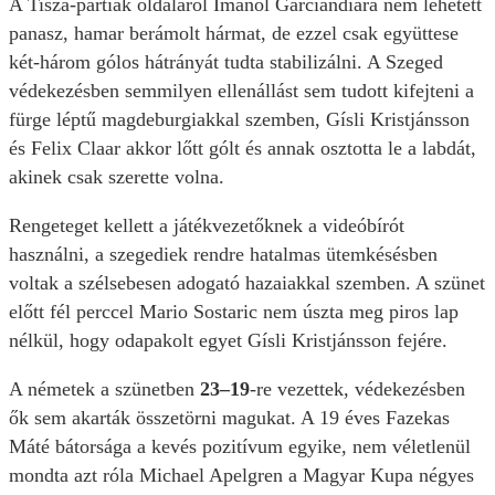
A Tisza-partiak oldaláról Imanol Garciandiára nem lehetett
panasz, hamar berámolt hármat, de ezzel csak együttese
két-három gólos hátrányát tudta stabilizálni. A Szeged
védekezésben semmilyen ellenállást sem tudott kifejteni a
fürge léptű magdeburgiakkal szemben, Gísli Kristjánsson
és Felix Claar akkor lőtt gólt és annak osztotta le a labdát,
akinek csak szerette volna.
Rengeteget kellett a játékvezetőknek a videóbírót
használni, a szegediek rendre hatalmas ütemkésésben
voltak a szélsebesen adogató hazaiakkal szemben. A szünet
előtt fél perccel Mario Sostaric nem úszta meg piros lap
nélkül, hogy odapakolt egyet Gísli Kristjánsson fejére.
A németek a szünetben
23–19
-re vezettek, védekezésben
ők sem akarták összetörni magukat. A 19 éves Fazekas
Máté bátorsága a kevés pozitívum egyike, nem véletlenül
mondta azt róla Michael Apelgren a Magyar Kupa négyes