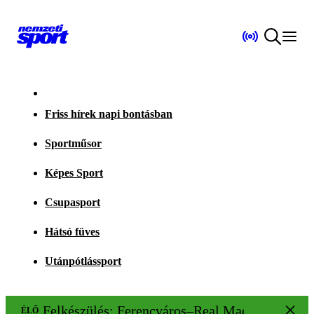
Friss hírek napi bontásban
Sportműsor
Képes Sport
Csupasport
Hátsó füves
Utánpótlássport
Felkészülés: Ferencváros–Real Madrid 1–2
ÉLŐ