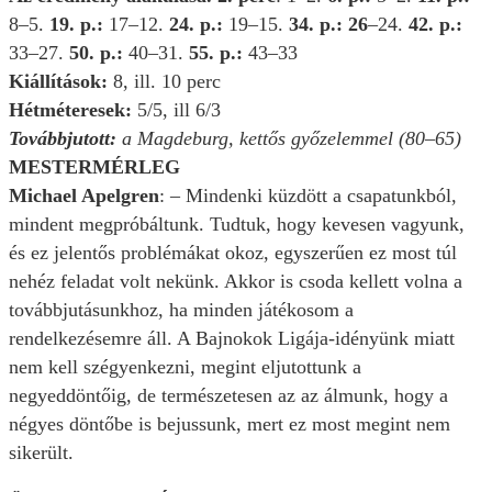
8–5.
19. p.:
17–12.
24. p.:
19–15.
34. p.: 26
–24.
42. p.:
33–27.
50. p.:
40–31.
55. p.:
43–33
Kiállítások:
8, ill. 10 perc
Hétméteresek:
5/5, ill 6/3
Továbbjutott:
a Magdeburg, kettős győzelemmel (80–65)
MESTERMÉRLEG
Michael Apelgren
: – Mindenki küzdött a csapatunkból,
mindent megpróbáltunk. Tudtuk, hogy kevesen vagyunk,
és ez jelentős problémákat okoz, egyszerűen ez most túl
nehéz feladat volt nekünk. Akkor is csoda kellett volna a
továbbjutásunkhoz, ha minden játékosom a
rendelkezésemre áll. A Bajnokok Ligája-idényünk miatt
nem kell szégyenkezni, megint eljutottunk a
negyeddöntőig, de természetesen az az álmunk, hogy a
négyes döntőbe is bejussunk, mert ez most megint nem
sikerült.