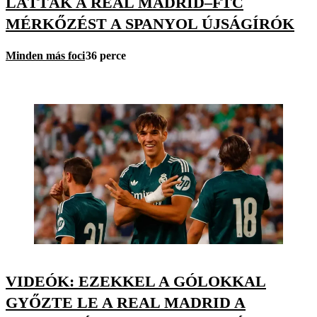
LÁTTÁK A REAL MADRID–FTC
MÉRKŐZÉST A SPANYOL ÚJSÁGÍRÓK
Minden más foci
36 perce
VIDEÓK: EZEKKEL A GÓLOKKAL
GYŐZTE LE A REAL MADRID A