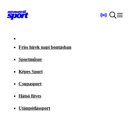
Friss hírek napi bontásban
Sportműsor
Képes Sport
Csupasport
Hátsó füves
Utánpótlássport