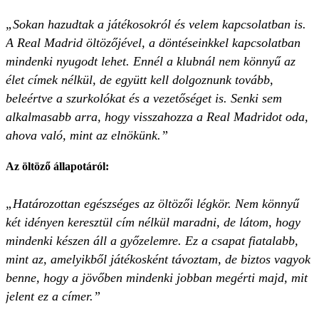
„Sokan hazudtak a játékosokról és velem kapcsolatban is.
A Real Madrid öltözőjével, a döntéseinkkel kapcsolatban
mindenki nyugodt lehet. Ennél a klubnál nem könnyű az
élet címek nélkül, de együtt kell dolgoznunk tovább,
beleértve a szurkolókat és a vezetőséget is. Senki sem
alkalmasabb arra, hogy visszahozza a Real Madridot oda,
ahova való, mint az elnökünk.”
Az öltöző állapotáról:
„Határozottan egészséges az öltözői légkör. Nem könnyű
két idényen keresztül cím nélkül maradni, de látom, hogy
mindenki készen áll a győzelemre. Ez a csapat fiatalabb,
mint az, amelyikből játékosként távoztam, de biztos vagyok
benne, hogy a jövőben mindenki jobban megérti majd, mit
jelent ez a címer.”