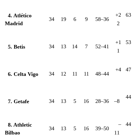
+2
63
4. Atlético
34
19
6
9
58–36
Madrid
2
+1
53
34
13
14
7
52–41
5. Betis
1
+4
47
34
12
11
11
48–44
6. Celta Vigo
44
34
13
5
16
28–36
–8
7. Getafe
–
44
8. Athletic
34
13
5
16
39–50
Bilbao
11