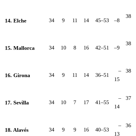
38
34
9
11
14
45–53
–8
14. Elche
38
34
10
8
16
42–51
–9
15. Mallorca
–
38
34
9
11
14
36–51
16. Girona
15
–
37
34
10
7
17
41–55
17. Sevilla
14
–
36
34
9
9
16
40–53
18. Alavés
13