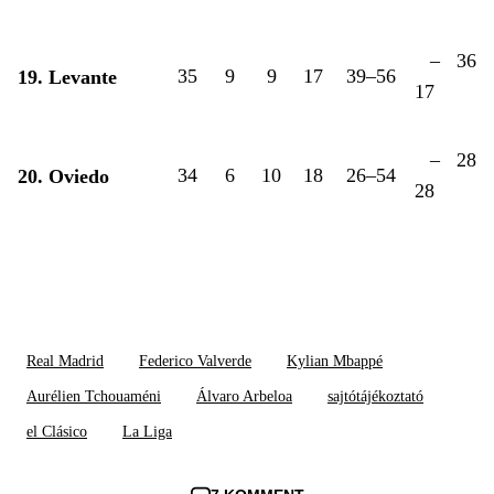
–
36
35
9
9
17
39–56
19. Levante
17
–
28
34
6
10
18
26–54
20. Oviedo
28
Real Madrid
Federico Valverde
Kylian Mbappé
Aurélien Tchouaméni
Álvaro Arbeloa
sajtótájékoztató
el Clásico
La Liga