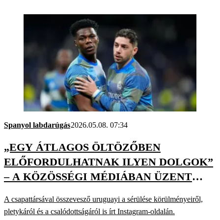
Spanyol labdarúgás
2026.05.08. 07:34
„EGY ÁTLAGOS ÖLTÖZŐBEN
ELŐFORDULHATNAK ILYEN DOLGOK”
– A KÖZÖSSÉGI MÉDIÁBAN ÜZENT
VALVERDE
A csapattársával összevesző uruguayi a sérülése körülményeiről,
pletykáról és a csalódottságáról is írt Instagram-oldalán.