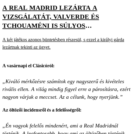
A REAL MADRID LEZÁRTA A
VIZSGÁLATÁT, VALVERDE ÉS
TCHOUAMÉNI IS SÚLYOS
PÉNZBÜNTETÉST KAPOTT
A két játékos azonos büntetésben részesül, s ezzel a királyi gárda
lezártnak tekinti az ügyet.
A vasárnapi el Clásicóról:
„Kiváló mérkőzésre számítok egy nagyszerű és kivételes
rivális ellen. A világ mindig figyel erre a párosításra, ezért
nagyon várjuk a meccset. Az a célunk, hogy nyerjünk.”
Az öltözői incidensről és a felelősségről:
„Én vagyok felelős mindenért, ami a Real Madridnál
történik. A legfontosabb, hogy ami az öltözőben történik,