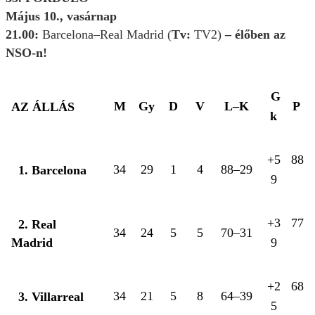
Május 10., vasárnap
21.00:
Barcelona–Real Madrid (
Tv:
TV2)
– élőben az
NSO-n!
G
M
Gy
D
V
L–K
P
AZ ÁLLÁS
k
+5
88
34
29
1
4
88–29
1. Barcelona
9
+3
77
2. Real
34
24
5
5
70–31
Madrid
9
+2
68
34
21
5
8
64–39
3. Villarreal
5