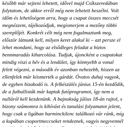
később már sejteni lehetett, idővel majd Csíkszeredában
folytatom, de akkor erről még nem lehetett beszélni. Volt
időm és lehetőségem arra, hogy a csapat összes meccsét
megnézzem, tájékozódjak, megismerjem a mezőny többi
szereplőjét. Konkrét célt még nem fogalmaztunk meg,
először látnunk kell, milyen keret alakul ki – azt persze el
lehet mondani, hogy az elsődleges feladat a biztos
bennmaradás kiharcolása. Tudjuk, újoncként a csapatokat
mindig viszi a hév és a lendület, így könnyebb a vonal
felett végezni, a második év azonban nehezebb, hiszen az
ellenfelek már kiismerték a gárdát. Óvatos duhaj vagyok,
de egyben bizakodó is. A felkészülés június 15-én kezdődik,
de a futballisták már kaptak futóprogramot, így nem a
nulláról kell kezdenünk. A bajnokság július 18-án rajtol, s
bizony számomra is kihívást és tanulási folyamatot jelent,
hogy csak a ligában harminckilenc találkozó vár ránk, míg
a kupában csoportmeccseket rendeznek, vagyis negyvennél