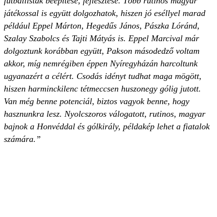
futballisták beépítése, fejlesztése. Több rutinos magyar
játékossal is együtt dolgozhatok, hiszen jó eséllyel marad
például Eppel Márton, Hegedűs János, Pászka Lóránd,
Szalay Szabolcs és Tajti Mátyás is. Eppel Marcival már
dolgoztunk korábban együtt, Pakson másodedző voltam
akkor, míg nemrégiben éppen Nyíregyházán harcoltunk
ugyanazért a célért. Csodás idényt tudhat maga mögött,
hiszen harminckilenc tétmeccsen huszonegy gólig jutott.
Van még benne potenciál, biztos vagyok benne, hogy
hasznunkra lesz. Nyolcszoros válogatott, rutinos, magyar
bajnok a Honvéddal és gólkirály, példakép lehet a fiatalok
számára.”