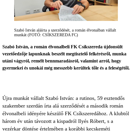
Szabó István aláírta a szerződését, a román élvonalban vállalt
munkát (FOTÓ: CSÍKSZEREDA FC)
Szabó István, a román élvonalbeli FK Csíkszereda újdonsült
vezetőedzője lapunknak beszélt megtisztelő felkérésről, munka
utáni vágyról, remélt bennmaradásról, valamint arról, hogy
gyermekei és unokái még messzebb kerültek tőle és a feleségétől.
Újra munkát vállalt Szabó István: a rutinos, 59 esztendős
szakember szerdán írta alá szerződését a második román
élvonalbeli idényére készülő FK Csíkszeredához. A klubtól
három év után távozott a kispadról Ilyés Róbert, s a
vezérkar döntése értelmében a korábbi kecskeméti