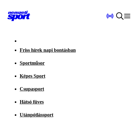
Friss hírek napi bontásban
Sportműsor
Képes Sport
Csupasport
Hátsó füves
Utánpótlássport