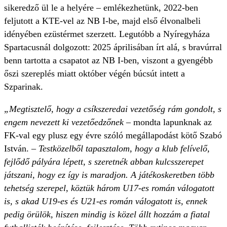
sikeredző ül le a helyére – emlékezhetünk, 2022-ben
feljutott a KTE-vel az NB I-be, majd első élvonalbeli
idényében ezüstérmet szerzett. Legutóbb a Nyíregyháza
Spartacusnál dolgozott: 2025 áprilisában írt alá, s bravúrral
benn tartotta a csapatot az NB I-ben, viszont a gyengébb
őszi szereplés miatt október végén búcsút intett a
Szparinak.
„Megtisztelő, hogy a csíkszeredai vezetőség rám gondolt, s
engem nevezett ki vezetőedzőnek
– mondta lapunknak az
FK-val egy plusz egy évre szóló megállapodást kötő Szabó
István.
– Testközelből tapasztalom, hogy a klub felívelő,
fejlődő pályára lépett, s szeretnék abban kulcsszerepet
játszani, hogy ez így is maradjon. A játékoskeretben több
tehetség szerepel, köztük három U17-es román válogatott
is, s akad U19-es és U21-es román válogatott is, ennek
pedig örülök, hiszen mindig is közel állt hozzám a fiatal