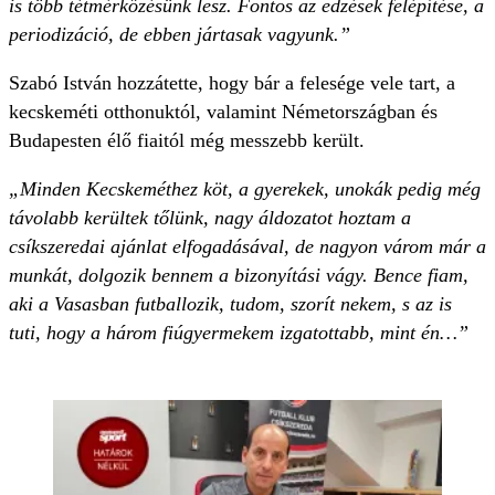
is több tétmérkőzésünk lesz. Fontos az edzések felépítése, a
periodizáció, de ebben jártasak vagyunk.”
Szabó István hozzátette, hogy bár a felesége vele tart, a
kecskeméti otthonuktól, valamint Németországban és
Budapesten élő fiaitól még messzebb került.
„Minden Kecskeméthez köt, a gyerekek, unokák pedig még
távolabb kerültek tőlünk, nagy áldozatot hoztam a
csíkszeredai ajánlat elfogadásával, de nagyon várom már a
munkát, dolgozik bennem a bizonyítási vágy. Bence fiam,
aki a Vasasban futballozik, tudom, szorít nekem, s az is
tuti, hogy a három fiúgyermekem izgatottabb, mint én…”