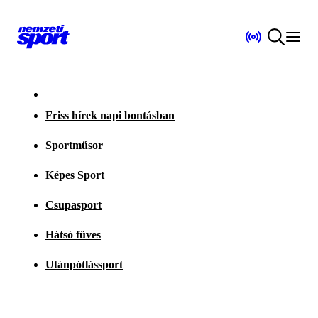
Friss hírek napi bontásban
Sportműsor
Képes Sport
Csupasport
Hátsó füves
Utánpótlássport