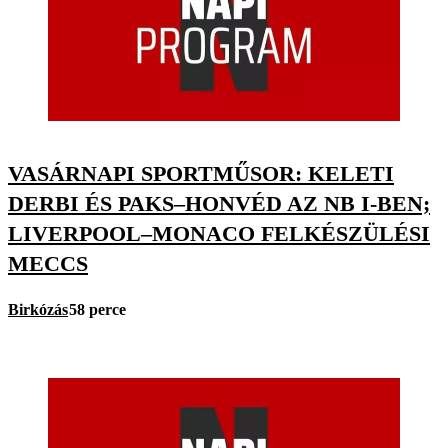
VASÁRNAPI SPORTMŰSOR: KELETI
DERBI ÉS PAKS–HONVÉD AZ NB I-BEN;
LIVERPOOL–MONACO FELKÉSZÜLÉSI
MECCS
Birkózás
58 perce