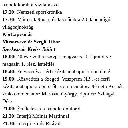
bajnok korábbi vízilabdázó
17.20:
Nemzeti sportkrónika
17.30:
Már csak 9 nap, és kezdődik a 23. labdarúgó-
világbajnokság
Körkapcsolás
Műsorvezető: Szegő Tibor
Szerkesztő: Kreisz Bálint
18.00:
40 éve volt a szovjet–magyar 6–0. Újratöltve
magazin 1. rész, ismétlés
18.40:
Felvezetés a férfi kézilabdabajnoki döntő elé
19.00:
Közvetítés a Szeged–Veszprém NB I-es férfi
kézilabdabajnoki döntőről. Kommentátor: Németh Kornél,
szakkommentátor: Marosán György, riporter: Szilágyi
Dóra
21.00:
Értékelések a bajnoki döntőről
21.20:
Interjú Molnár Martinnal
21.30:
Interjú Erdős Ritával