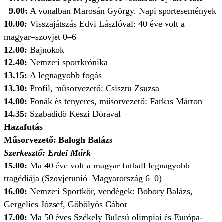
9.00:
A vonalban Marosán György. Napi sportesemények
10.00:
Visszajátszás Edvi Lászlóval: 40 éve volt a
magyar–szovjet 0–6
12.00:
Bajnokok
12.40:
Nemzeti sportkrónika
13.15:
A legnagyobb fogás
13.30:
Profil, műsorvezető: Csisztu Zsuzsa
14.00:
Fonák és tenyeres, műsorvezető: Farkas Márton
14.35:
Szabadidő Keszi Dórával
Hazafutás
Műsorvezető: Balogh Balázs
Szerkesztő: Erdei Márk
15.00:
Ma 40 éve volt a magyar futball legnagyobb
tragédiája (Szovjetunió–Magyarország 6–0)
16.00:
Nemzeti Sportkör, vendégek: Bobory Balázs,
Gergelics József, Göbölyös Gábor
17.00:
Ma 50 éves Székely Bulcsú olimpiai és Európa-