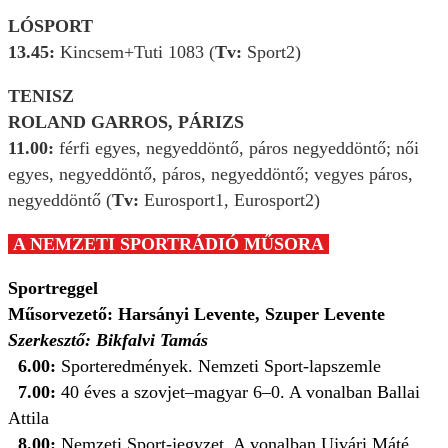
LÓSPORT
13.45:
Kincsem+Tuti 1083 (
Tv:
Sport2)
TENISZ
ROLAND GARROS, PÁRIZS
11.00:
férfi egyes, negyeddöntő, páros negyeddöntő; női
egyes, negyeddöntő, páros, negyeddöntő; vegyes páros,
negyeddöntő (
Tv:
Eurosport1, Eurosport2)
A NEMZETI SPORTRÁDIÓ MŰSORA
Sportreggel
Műsorvezető: Harsányi Levente, Szuper Levente
Szerkesztő: Bikfalvi Tamás
6.00:
Sporteredmények. Nemzeti Sport-lapszemle
7.00:
40 éves a szovjet–magyar 6–0. A vonalban Ballai
Attila
8.00:
Nemzeti Sport-jegyzet. A vonalban Ujvári Máté