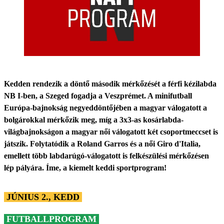
Kedden rendezik a döntő második mérkőzését a férfi kézilabda
NB I-ben, a Szeged fogadja a Veszprémet. A minifutball
Európa-bajnokság negyeddöntőjében a magyar válogatott a
bolgárokkal mérkőzik meg, míg a 3x3-as kosárlabda-
világbajnokságon a magyar női válogatott két csoportmeccset is
játszik. Folytatódik a Roland Garros és a női Giro d'Italia,
emellett több labdarúgó-válogatott is felkészülési mérkőzésen
lép pályára. Íme, a kiemelt keddi sportprogram!
JÚNIUS 2., KEDD
FUTBALLPROGRAM