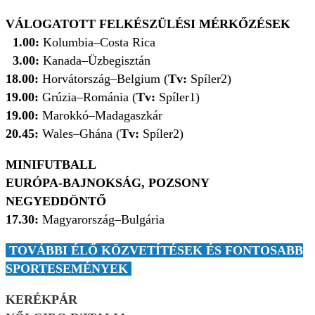
VÁLOGATOTT FELKÉSZÜLÉSI MÉRKŐZÉSEK
1.00:
Kolumbia–Costa Rica
3.00:
Kanada–Üzbegisztán
18.00:
Horvátország–Belgium (
Tv:
Spíler2)
19.00:
Grúzia–Románia (
Tv:
Spíler1)
19.00:
Marokkó–Madagaszkár
20.45:
Wales–Ghána (
Tv:
Spíler2)
MINIFUTBALL
EURÓPA-BAJNOKSÁG, POZSONY
NEGYEDDÖNTŐ
17.30:
Magyarország–Bulgária
TOVÁBBI ÉLŐ KÖZVETÍTÉSEK ÉS FONTOSABB
SPORTESEMÉNYEK
KERÉKPÁR