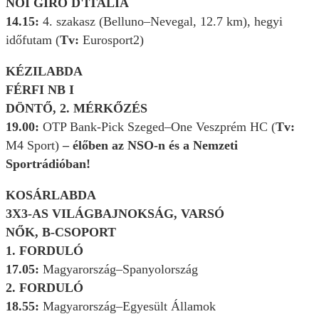
NŐI GIRO D'ITALIA
14.15:
4. szakasz (Belluno–Nevegal, 12.7 km), hegyi
időfutam (
Tv:
Eurosport2)
KÉZILABDA
FÉRFI NB I
DÖNTŐ, 2. MÉRKŐZÉS
19.00:
OTP Bank-Pick Szeged–One Veszprém HC (
Tv:
M4 Sport)
– élőben az NSO-n és a Nemzeti
Sportrádióban!
KOSÁRLABDA
3X3-AS VILÁGBAJNOKSÁG, VARSÓ
NŐK, B-CSOPORT
1. FORDULÓ
17.05:
Magyarország–Spanyolország
2. FORDULÓ
18.55:
Magyarország–Egyesült Államok