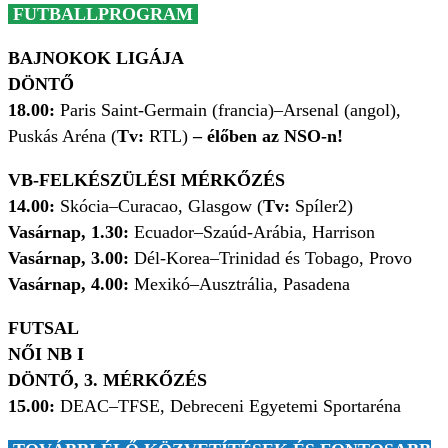
FUTBALLPROGRAM
BAJNOKOK LIGÁJA
DÖNTŐ
18.00:
Paris Saint-Germain (francia)–Arsenal (angol),
Puskás Aréna (
Tv:
RTL)
– élőben az NSO-n!
VB-FELKÉSZÜLÉSI MÉRKŐZÉS
14.00:
Skócia–Curacao, Glasgow (
Tv:
Spíler2)
Vasárnap, 1.30:
Ecuador–Szaúd-Arábia, Harrison
Vasárnap, 3.00:
Dél-Korea–Trinidad és Tobago, Provo
Vasárnap, 4.00:
Mexikó–Ausztrália, Pasadena
FUTSAL
NŐI NB I
DÖNTŐ, 3. MÉRKŐZÉS
15.00:
DEAC–TFSE, Debreceni Egyetemi Sportaréna