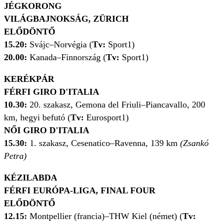
JÉGKORONG
VILÁGBAJNOKSÁG, ZÜRICH
ELŐDÖNTŐ
15.20:
Svájc–Norvégia
(
Tv:
Sport1)
20.00:
Kanada–Finnország
(
Tv:
Sport1)
KERÉKPÁR
FÉRFI GIRO D'ITALIA
10.30:
20. szakasz, Gemona del Friuli–Piancavallo, 200
km, hegyi befutó (
Tv:
Eurosport1)
NŐI GIRO D'ITALIA
15.30:
1. szakasz, Cesenatico–Ravenna, 139 km
(Zsankó
Petra)
KÉZILABDA
FÉRFI EURÓPA-LIGA, FINAL FOUR
ELŐDÖNTŐ
12.15:
Montpellier (francia)–THW Kiel (német) (
Tv: