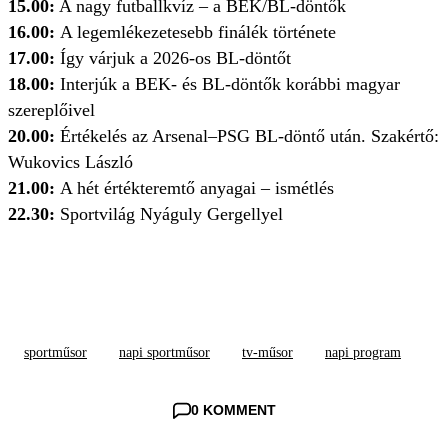
15.00:
A nagy futballkvíz – a BEK/BL-döntők
16.00:
A legemlékezetesebb finálék története
17.00:
Így várjuk a 2026-os BL-döntőt
18.00:
Interjúk a BEK- és BL-döntők korábbi magyar
szereplőivel
20.00:
Értékelés az Arsenal–PSG BL-döntő után. Szakértő:
Wukovics László
21.00:
A hét értékteremtő anyagai – ismétlés
22.30:
Sportvilág Nyáguly Gergellyel
sportműsor
napi sportműsor
tv-műsor
napi program
0 KOMMENT