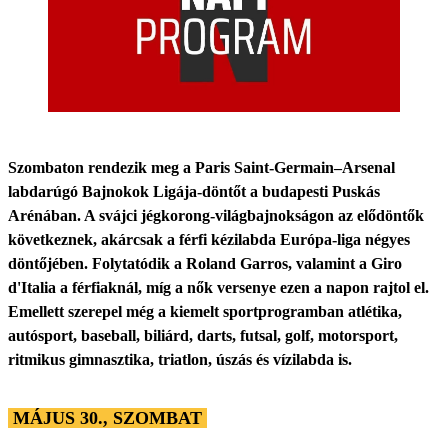
Szombaton rendezik meg a Paris Saint-Germain–Arsenal
labdarúgó Bajnokok Ligája-döntőt a budapesti Puskás
Arénában. A svájci jégkorong-világbajnokságon az elődöntők
következnek, akárcsak a férfi kézilabda Európa-liga négyes
döntőjében. Folytatódik a Roland Garros, valamint a Giro
d'Italia a férfiaknál, míg a nők versenye ezen a napon rajtol el.
Emellett szerepel még a kiemelt sportprogramban atlétika,
autósport, baseball, biliárd, darts, futsal, golf, motorsport,
ritmikus gimnasztika, triatlon, úszás és vízilabda is.
MÁJUS 30., SZOMBAT