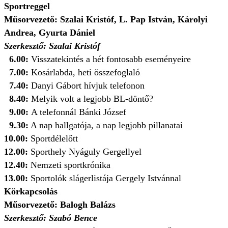
Sportreggel
Műsorvezető: Szalai Kristóf, L. Pap István, Károlyi
Andrea, Gyurta Dániel
Szerkesztő: Szalai Kristóf
6.00:
Visszatekintés a hét fontosabb eseményeire
7.00:
Kosárlabda, heti összefoglaló
7.40:
Danyi Gábort hívjuk telefonon
8.40:
Melyik volt a legjobb BL-döntő?
9.00:
A telefonnál Bánki József
9.30:
A nap hallgatója, a nap legjobb pillanatai
10.00:
Sportdélelőtt
12.00:
Sporthely Nyáguly Gergellyel
12.40:
Nemzeti sportkrónika
13.00:
Sportolók slágerlistája Gergely Istvánnal
Körkapcsolás
Műsorvezető: Balogh Balázs
Szerkesztő: Szabó Bence