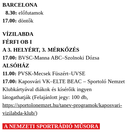
BARCELONA
8.30:
előfutamok
17.00:
döntők
VÍZILABDA
FÉRFI OB I
A 3. HELYÉRT, 3. MÉRKŐZÉS
17.00:
BVSC-Manna ABC–Szolnoki Dózsa
ALSÓHÁZ
11.00:
PVSK-Mecsek Füszért–UVSE
17.00:
Kaposvári VK–ELTE BEAC – Sportoló Nemzet
Klubkártyával diákok és kísérőik ingyen
látogathatják (Felajánlott jegy: 100 db,
https://sportolonemzet.hu/tanev-programok/kaposvari-
vizilabda-klub/
)
A NEMZETI SPORTRÁDIÓ MŰSORA