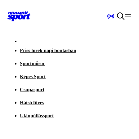
Friss hírek napi bontásban
Sportműsor
Képes Sport
Csupasport
Hátsó füves
Utánpótlássport