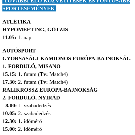
TOVÁBBI ÉLŐ KÖZVETÍTÉSEK ÉS FONTOSABB
SPORTESEMÉNYEK
ATLÉTIKA
HYPOMEETING, GÖTZIS
11.05:
1. nap
AUTÓSPORT
GYORSASÁGI KAMIONOS EURÓPA-BAJNOKSÁG
1. FORDULÓ, MISANO
15.15:
1. futam (
Tv:
Match4)
17.30:
2. futam (
Tv:
Match4)
RALIKROSSZ EURÓPA-BAJNOKSÁG
2. FORDULÓ, NYIRÁD
8.00:
1. szabadedzés
10.05:
2. szabadedzés
12.30:
1. időmérő
15.00:
2. időmérő