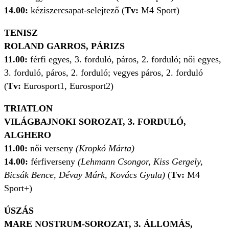
14.00:
kéziszercsapat-selejtező (
Tv:
M4 Sport)
TENISZ
ROLAND GARROS, PÁRIZS
11.00:
férfi egyes, 3. forduló, páros, 2. forduló; női egyes,
3. forduló, páros, 2. forduló; vegyes páros, 2. forduló
(
Tv:
Eurosport1, Eurosport2)
TRIATLON
VILÁGBAJNOKI SOROZAT, 3. FORDULÓ,
ALGHERO
11.00:
női verseny
(Kropkó Márta)
14.00:
férfiverseny
(Lehmann Csongor, Kiss Gergely,
Bicsák Bence, Dévay Márk, Kovács Gyula)
(
Tv:
M4
Sport+)
ÚSZÁS
MARE NOSTRUM-SOROZAT, 3. ÁLLOMÁS,