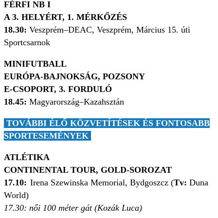
FÉRFI NB I
A 3. HELYÉRT, 1. MÉRKŐZÉS
18.30:
Veszprém–DEAC, Veszprém, Március 15. úti
Sportcsarnok
MINIFUTBALL
EURÓPA-BAJNOKSÁG, POZSONY
E-CSOPORT, 3. FORDULÓ
18.45:
Magyarország–Kazahsztán
TOVÁBBI ÉLŐ KÖZVETÍTÉSEK ÉS FONTOSABB
SPORTESEMÉNYEK
ATLÉTIKA
CONTINENTAL TOUR, GOLD-SOROZAT
17.10:
Irena Szewinska Memorial, Bydgoszcz (
Tv:
Duna
World)
17.30:
női 100 méter gát (Kozák Luca)