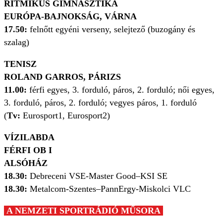
RITMIKUS GIMNASZTIKA
EURÓPA-BAJNOKSÁG, VÁRNA
17.50:
felnőtt egyéni verseny, selejtező (buzogány és
szalag)
TENISZ
ROLAND GARROS, PÁRIZS
11.00:
férfi egyes, 3. forduló, páros, 2. forduló; női egyes,
3. forduló, páros, 2. forduló; vegyes páros, 1. forduló
(
Tv:
Eurosport1, Eurosport2)
VÍZILABDA
FÉRFI OB I
ALSÓHÁZ
18.30:
Debreceni VSE-Master Good–KSI SE
18.30:
Metalcom-Szentes–PannErgy-Miskolci VLC
A NEMZETI SPORTRÁDIÓ MŰSORA