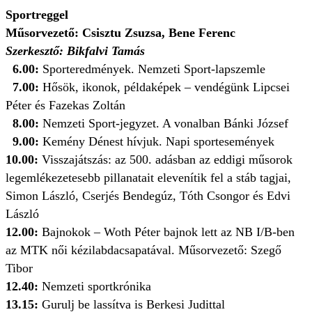
Sportreggel
Műsorvezető: Csisztu Zsuzsa, Bene Ferenc
Szerkesztő: Bikfalvi Tamás
6.00:
Sporteredmények. Nemzeti Sport-lapszemle
7.00:
Hősök, ikonok, példaképek – vendégünk Lipcsei
Péter és Fazekas Zoltán
8.00:
Nemzeti Sport-jegyzet. A vonalban Bánki József
9.00:
Kemény Dénest hívjuk. Napi sportesemények
10.00:
Visszajátszás: az 500. adásban az eddigi műsorok
legemlékezetesebb pillanatait elevenítik fel a stáb tagjai,
Simon László, Cserjés Bendegúz, Tóth Csongor és Edvi
László
12.00:
Bajnokok – Woth Péter bajnok lett az NB I/B-ben
az MTK női kézilabdacsapatával. Műsorvezető: Szegő
Tibor
12.40:
Nemzeti sportkrónika
13.15:
Gurulj be lassítva is Berkesi Judittal