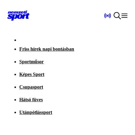
Friss hírek napi bontásban
Sportműsor
Képes Sport
Csupasport
Hátsó füves
Utánpótlássport