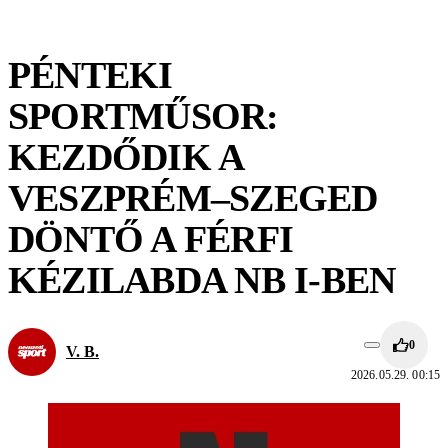
PÉNTEKI
SPORTMŰSOR:
KEZDŐDIK A
VESZPRÉM–SZEGED
DÖNTŐ A FÉRFI
KÉZILABDA NB I-BEN
0
V. B.
2026.05.29. 00:15