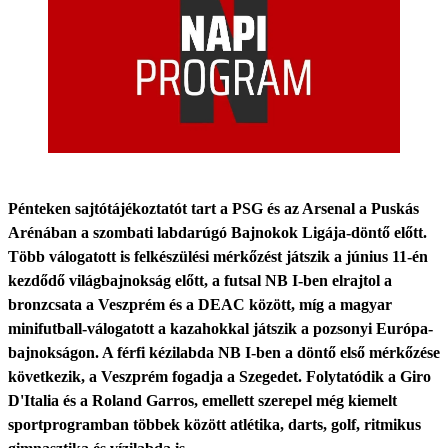
Pénteken sajtótájékoztatót tart a PSG és az Arsenal a Puskás
Arénában a szombati labdarúgó Bajnokok Ligája-döntő előtt.
Több válogatott is felkészülési mérkőzést játszik a június 11-én
kezdődő világbajnokság előtt, a futsal NB I-ben elrajtol a
bronzcsata a Veszprém és a DEAC között, míg a magyar
minifutball-válogatott a kazahokkal játszik a pozsonyi Európa-
bajnokságon. A férfi kézilabda NB I-ben a döntő első mérkőzése
következik, a Veszprém fogadja a Szegedet. Folytatódik a Giro
D'Italia és a Roland Garros, emellett szerepel még kiemelt
sportprogramban többek között atlétika, darts, golf, ritmikus