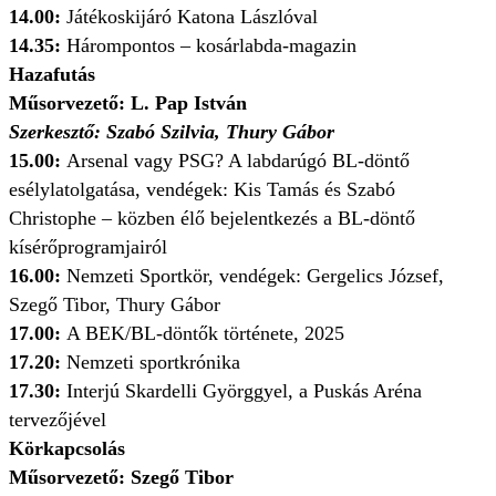
14.00:
Játékoskijáró Katona Lászlóval
14.35:
Hárompontos – kosárlabda-magazin
Hazafutás
Műsorvezető: L. Pap István
Szerkesztő: Szabó Szilvia, Thury Gábor
15.00:
Arsenal vagy PSG? A labdarúgó BL-döntő
esélylatolgatása, vendégek: Kis Tamás és Szabó
Christophe – közben élő bejelentkezés a BL-döntő
kísérőprogramjairól
16.00:
Nemzeti Sportkör, vendégek: Gergelics József,
Szegő Tibor, Thury Gábor
17.00:
A BEK/BL-döntők története, 2025
17.20:
Nemzeti sportkrónika
17.30:
Interjú Skardelli Györggyel, a Puskás Aréna
tervezőjével
Körkapcsolás
Műsorvezető: Szegő Tibor