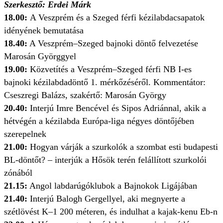
Szerkesztő: Erdei Márk
18.00:
A Veszprém és a Szeged férfi kézilabda­csapatok
idényének bemutatása
18.40:
A Veszprém–Szeged bajnoki döntő felvezetése
Marosán Györggyel
19.00:
Közvetítés a Veszprém–Szeged férfi NB I-es
bajnoki kézilabdadöntő 1. mérkőzéséről. Kommentátor:
Cseszregi Balázs, szakértő: Marosán György
20.40:
Interjú Imre Bencével és Sipos Adriánnal, akik a
hétvégén a kézilabda Európa-liga négyes döntőjében
szerepelnek
21.00:
Hogyan várják a szurkolók a szombat esti budapesti
BL-döntőt? – interjúk a Hősök terén felállított szurkolói
zónából
21.15:
Angol labdarúgóklubok a Bajnokok Ligájában
21.40:
Interjú Balogh Gergellyel, aki megnyerte a
szétlövést K–1 200 méteren, és indulhat a kajak-kenu Eb-n