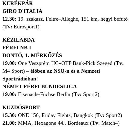
KERÉKPÁR
GIRO D'ITALIA
12.30:
19. szakasz, Feltre–Alleghe, 151 km, hegyi befutó
(
Tv:
Eurosport1)
KÉZILABDA
FÉRFI NB I
DÖNTŐ, 1. MÉRKŐZÉS
19.00:
One Veszprém HC–OTP Bank-Pick Szeged (
Tv:
M4 Sport)
– élőben az NSO-n és a Nemzeti
Sportrádióban!
NÉMET FÉRFI BUNDESLIGA
19.00:
Eisenach–Füchse Berlin (
Tv:
Sport2)
KÜZDŐSPORT
15.30:
ONE 156, Friday Fights, Bangkok (
Tv:
Sport2)
21.00:
MMA, Hexagone 44., Bordeaux (
Tv:
Match4)