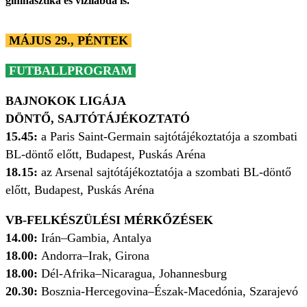
gimnasztika és vízilabda is.
MÁJUS 29., PÉNTEK
FUTBALLPROGRAM
BAJNOKOK LIGÁJA
DÖNTŐ, SAJTÓTÁJÉKOZTATÓ
15.45:
a Paris Saint-Germain sajtótájékoztatója a szombati
BL-döntő előtt, Budapest, Puskás Aréna
18.15:
az Arsenal sajtótájékoztatója a szombati BL-döntő
előtt, Budapest, Puskás Aréna
VB-FELKÉSZÜLÉSI MÉRKŐZÉSEK
14.00:
Irán–Gambia, Antalya
18.00:
Andorra–Irak, Girona
18.00:
Dél-Afrika–Nicaragua, Johannesburg
20.30:
Bosznia-Hercegovina–Észak-Macedónia, Szarajevó