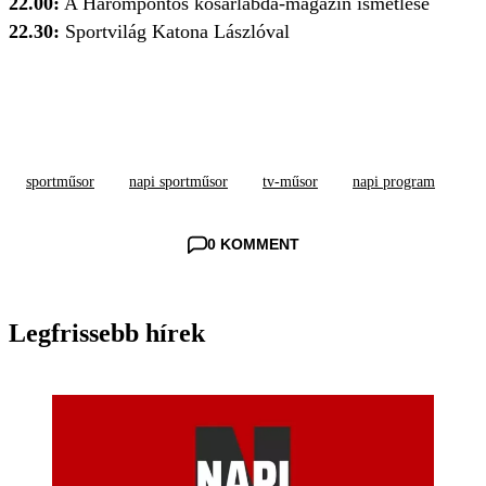
22.00:
A Hárompontos kosárlabda-magazin ismétlése
22.30:
Sportvilág Katona Lászlóval
sportműsor
napi sportműsor
tv-műsor
napi program
0 KOMMENT
Legfrissebb hírek