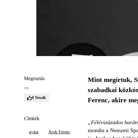
Megosztás
Mint megírtuk, Sz
szabadkai közkór
0
Tetszik
Ferenc, akire me
Címkék
„Félévszázados barátsá
mondta a Nemzeti Sp
gyász
Árok Ferenc