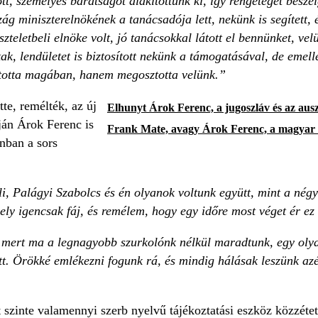
tt, személyes barátságot alakítottunk ki, így rengeteget bes
g miniszterelnökének a tanácsadója lett, nekünk is segített, 
iszteletbeli elnöke volt, jó tanácsokkal látott el bennünket, ve
ak, lendületet is biztosított nekünk a támogatásával, de emell
rtotta magában, hanem megosztotta velünk.”
te, remélték, az új
Elhunyt Árok Ferenc, a jugoszláv és az aus
ján Árok Ferenc is
Frank Mate, avagy Árok Ferenc, a magyar 
onban a sors
i, Palágyi Szabolcs és én olyanok voltunk együtt, mint a négy 
ly igencsak fáj, és remélem, hogy egy időre most véget ér ez 
ert ma a legnagyobb szurkolónk nélkül maradtunk, egy olyan
. Örökké emlékezni fogunk rá, és mindig hálásak leszünk azér
 szinte valamennyi szerb nyelvű tájékoztatási eszköz közzéte