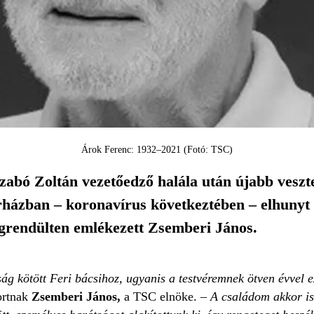
Árok Ferenc: 1932–2021 (Fotó: TSC)
abó Zoltán vezetőedző halála után újabb veszte
házban – koronavírus következtében – elhunyt a 
grendülten emlékezett Zsemberi János.
g kötött Feri bácsihoz, ugyanis a testvéremnek ötven évvel e
ortnak
Zsemberi János,
a TSC elnöke.
– A családom akkor is