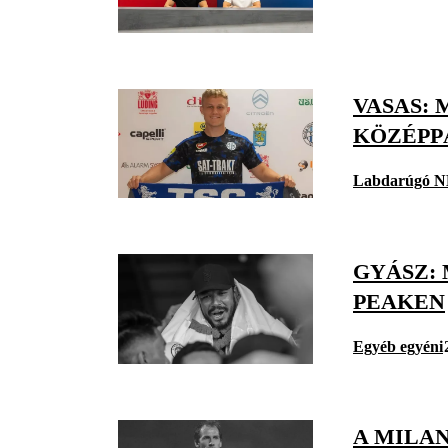
VASAS: 
KÖZÉPPÁ
Labdarúgó N
GYÁSZ:
PEAKEN
Egyéb egyéni
A MILA