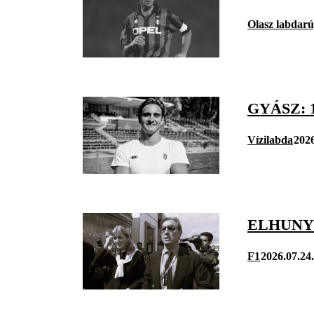
Olasz labdar
GYÁSZ: 
Vízilabda
2026
ELHUNY
F1
2026.07.24.