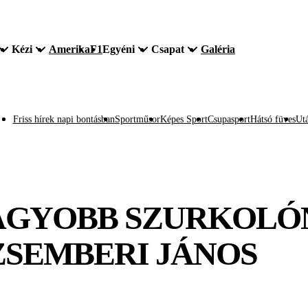
Kézi
Amerika
F1
Egyéni
Csapat
Galéria
Friss hírek napi bontásban
Sportműsor
Képes Sport
Csupasport
Hátsó füves
Utá
NAGYOBB SZURKOLÓ
ZSEMBERI JÁNOS