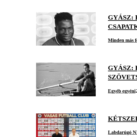
GYÁSZ:
CSAPAT
Minden más f
GYÁSZ:
SZÖVET
Egyéb egyéni
KÉTSZER
Labdarúgó N