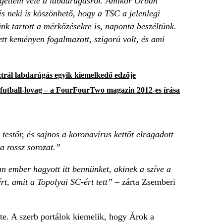
zélgettem vele a labdarúgásról. Amikor Orbán
és neki is köszönhető, hogy a TSC a jelenlegi
lünk tartott a mérkőzésekre is, naponta beszéltünk.
ett keményen fogalmazott, szigorú volt, és ami
ztrál labdarúgás egyik kiemelkedő edzője
futball-lovag – a FourFourTwo magazin 2012-es írása
testőr, és sajnos a koronavírus kettőt elragadott
a rossz sorozat.”
 ember hagyott itt bennünket, akinek a szíve a
t, amit a Topolyai SC-ért tett”
– zárta Zsemberi
tte. A szerb portálok kiemelik, hogy Árok a