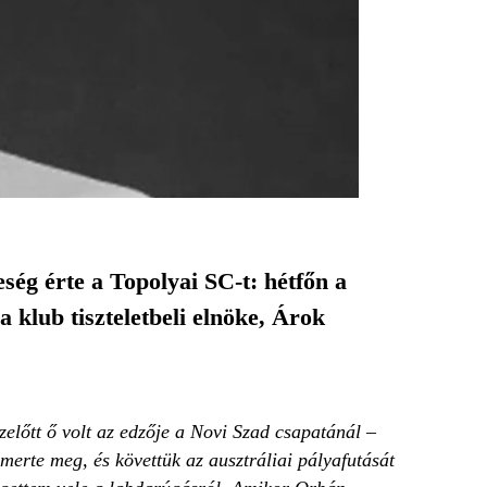
ség érte a Topolyai SC-t: hétfőn a
klub tiszteletbeli elnöke, Árok
zelőtt ő volt az edzője a Novi Szad csapatánál
–
merte meg, és követtük az ausztráliai pályafutását