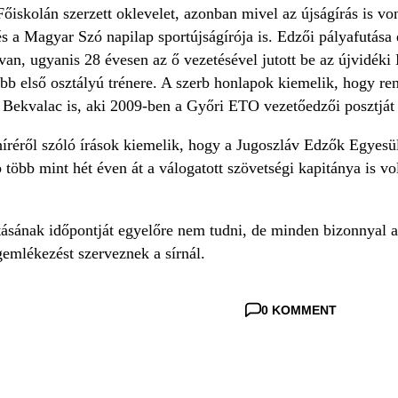
Főiskolán szerzett oklevelet, azonban mivel az újságírás is 
és a Magyar Szó napilap sportújságírója is. Edzői pályafutása
 van, ugyanis 28 évesen az ő vezetésével jutott be az újvidéki 
bb első osztályú trénere. A szerb honlapok kiemelik, hogy ren
Bekvalac is, aki 2009-ben a Győri ETO vezetőedzői posztját t
íréről szóló írások kiemelik, hogy a Jugoszláv Edzők Egyesül
b több mint hét éven át a válogatott szövetségi kapitánya is 
ásának időpontját egyelőre nem tudni, de minden bizonnyal a
emlékezést szerveznek a sírnál.
0 KOMMENT