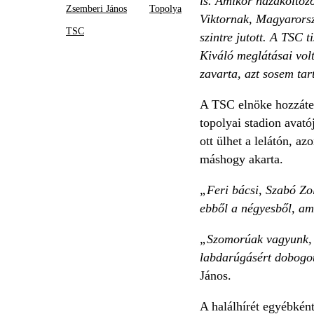
is. Amikor hazaköltözö
Zsemberi János
Topolya
Viktornak, Magyarorszá
TSC
szintre jutott. A TSC t
Kiváló meglátásai volt
zavarta, azt sosem ta
A TSC elnöke hozzátet
topolyai stadion avató
ott ülhet a lelátón, az
máshogy akarta.
„Feri bácsi, Szabó Zol
ebből a négyesből, ame
„Szomorúak vagyunk, m
labdarúgásért dobogott
János.
A halálhírét egyébként