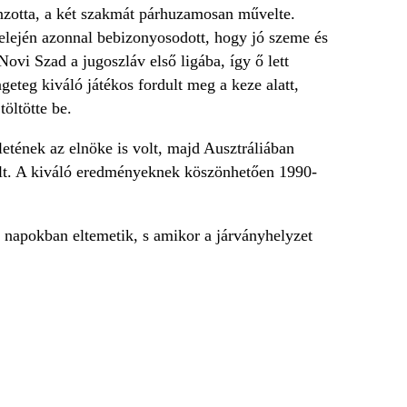
vonzotta, a két szakmát párhuzamosan művelte.
 elején azonnal bebizonyosodott, hogy jó szeme és
Novi Szad a jugoszláv első ligába, így ő lett
geteg kiváló játékos fordult meg a keze alatt,
öltötte be.
etének az elnöke is volt, majd Ausztráliában
volt. A kiváló eredményeknek köszönhetően 1990-
 napokban eltemetik, s amikor a járványhelyzet