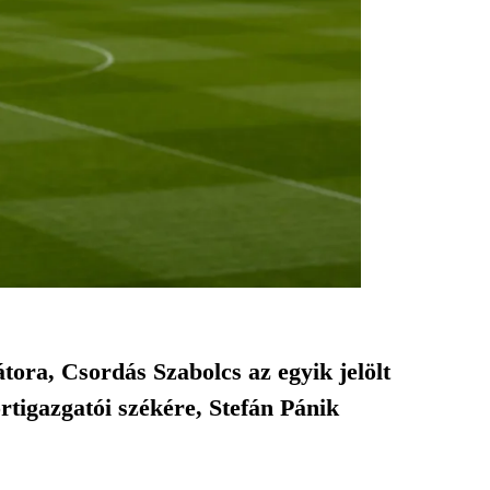
ora, Csordás Szabolcs az egyik jelölt
igazgatói székére, Stefán Pánik