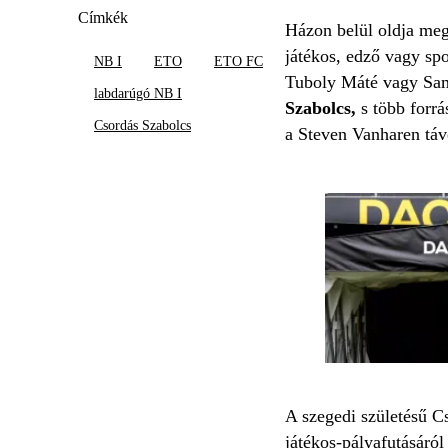
Címkék
Házon belül oldja me
játékos, edző vagy sp
NB I
ETO
ETO FC
Tuboly Máté vagy Sams
labdarúgó NB I
Szabolcs,
s több forrá
Csordás Szabolcs
a Steven Vanharen táv
A szegedi születésű C
játékos-pályafutásáról