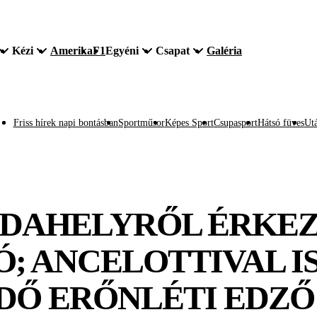
Kézi
Amerika
F1
Egyéni
Csapat
Galéria
Friss hírek napi bontásban
Sportműsor
Képes Sport
Csupasport
Hátsó füves
Utá
RDAHELYRŐL ÉRKEZ
; ANCELOTTIVAL I
DŐ ERŐNLÉTI EDZŐ 