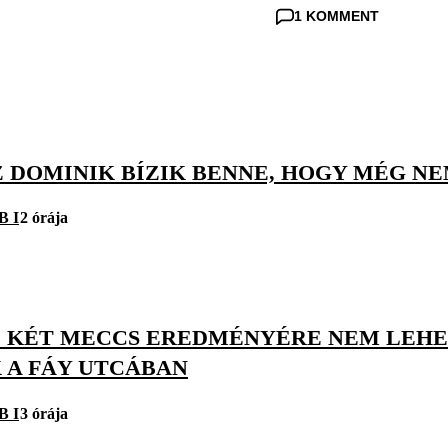
1 KOMMENT
 DOMINIK BÍZIK BENNE, HOGY MÉG NE
B I
2 órája
Ő KÉT MECCS EREDMÉNYÉRE NEM LEHE
 A FÁY UTCÁBAN
B I
3 órája