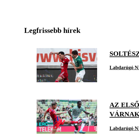
Legfrissebb hírek
SOLTÉSZ
Labdarúgó N
AZ ELS
VÁRNAK
Labdarúgó N