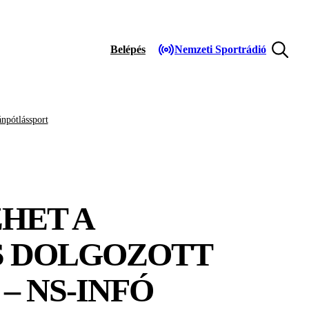
Belépés
Nemzeti Sportrádió
npótlássport
HET A
S DOLGOZOTT
– NS-INFÓ