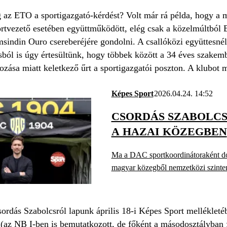
g az ETO a sportigazgató-kérdést? Volt már rá példa, hogy
ortvezető esetében együttműködött, elég csak a közelmúltból 
indin Ouro csereberéjére gondolni. A csallóközi együttesnél
sból is úgy értesültünk, hogy többek között a 34 éves szakembe
ozása miatt keletkező űrt a sportigazgatói poszton. A klubot
Képes Sport
2026.04.24. 14:52
CSORDÁS SZABOLC
A HAZAI KÖZEGBEN
Ma a DAC sportkoordinátoraként dolg
magyar közegből nemzetközi szinten i
sordás Szabolcsról lapunk április 18-i Képes Sport melléklet
 (az NB I-ben is bemutatkozott, de főként a másodosztályban f