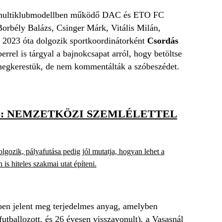
 a multiklubmodellben működő DAC és ETO FC
Borbély Balázs, Csinger Márk, Vitális Milán,
 2023 óta dolgozik sportkoordinátorként
Csordás
rrel is tárgyal a bajnokcsapat arról, hogy betöltse
 megkerestük, de nem kommentálták a szóbeszédet.
S: NEMZETKÖZI SZEMLÉLETTEL
ozik, pályafutása pedig jól mutatja, hogyan lehet a
s hiteles szakmai utat építeni.
ében jelent meg terjedelmes anyag, amelyben
utballozott, és 26 évesen visszavonult), a Vasasnál