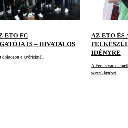
Z ETO FC
AZ ETO ÉS 
ATÓJA IS – HIVATALOS
FELKÉSZÜ
IDÉNYRE
 dolgozott a győrieknél.
A Ferencváros emelle
szerződtetését.