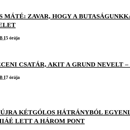
TS MÁTÉ: ZAVAR, HOGY A BUTASÁGUN
ELET
B I
5 órája
CENI CSATÁR, AKIT A GRUND NEVELT –
B I
7 órája
 ÚJRA KÉTGÓLOS HÁTRÁNYBÓL EGYENLÍ
IÁÉ LETT A HÁROM PONT