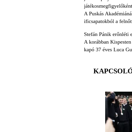
játékosmegfigyelőként 
A Puskás Akadémiánál, 
ificsapatokból a felnő
Stefán Pánik erőnléti 
A korábban Kispesten 
kapó 37 éves Luca Gue
KAPCSOL