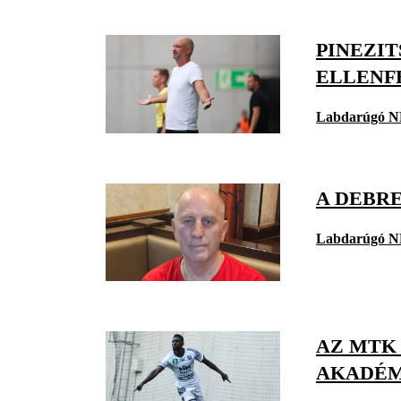
PINEZI
ELLENF
Labdarúgó N
A DEBRE
Labdarúgó N
AZ MTK
AKADÉM