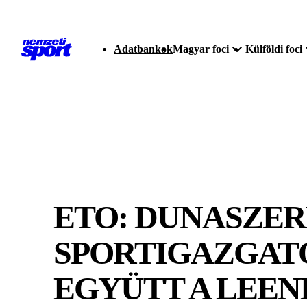
Adatbankok
Magyar foci
Külföldi foci
ETO: DUNASZE
SPORTIGAZGATÓ
EGYÜTT A LEEN