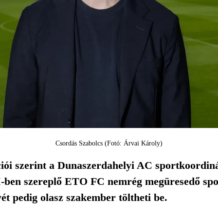
Csordás Szabolcs (Fotó: Árvai Károly)
ói szerint a Dunaszerdahelyi AC sportkoordinát
-ben szereplő ETO FC nemrég megüresedő sport
yét pedig olasz szakember töltheti be.