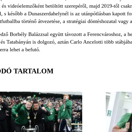
és videóelemzőként betöltött szerepéről, majd 2019-től csaknem
s később a Dunaszerdahelynél is az utánpótlásban kapott fonto
ttfutballba történő átvezetése, a stratégiai döntéshozatal vagy
edző Borbély Balázzsal együtt távozott a Ferencvároshoz, a he
és Tatabányán is dolgozó, aztán Carlo Ancelotti több stábjáb
rra lehet a befutó.
ÓDÓ TARTALOM