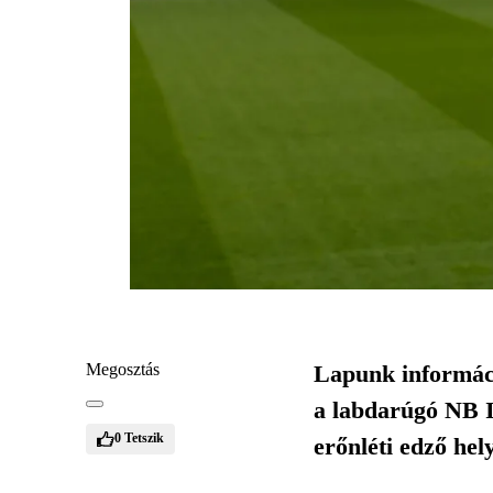
Megosztás
Lapunk informáci
a labdarúgó NB I
0
Tetszik
erőnléti edző hel