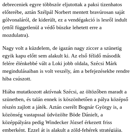
debreceniek egyre többször eljutottak a paksi tizenhatos
előterébe, aztán Szélpál Norbert mentett bravúrosan saját
gólvonaláról, de kiderült, ez a vendégakció is lesről indult
(ettől függetlenül a védő büszke lehetett erre a
mozdulatra).
Nagy volt a küzdelem, de igazán nagy ziccer a szünetig
egyik kapu előtt sem alakult ki. Az első félidő második
felére élénkebbé vált a Loki jobb oldala, Szécsi Márk
megindulásaiban is volt veszély, ám a befejezésekbe rendre
hiba csúszott.
Hiába mutatkozott aktívnak Szécsi, az öltözőben maradt a
szünetben, és talán ennek is köszönhetően a pálya középső
részén zajlott a játék. Aztán cserélt Bognár György is, a
közönség vastapssal üdvözölte Böde Dánielt, a
középpályára pedig Windecker József érkezett friss
emberként. Ezzel át is alakult a zöld-fehérek stratégiája.