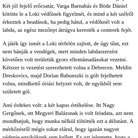
Két jól fejelő erőcsatár, Varga Barnabás és Böde Dániel
kötötte le a Loki védőinek figyelmét, és mind a két szélről
érkeztek a beadások, ha pedig hátul, a védőknél volt a
labda, az egész mezőnyt átrúgva keresték a centerek fejét.
A játék így ismét a Loki térfelén zajlott, de úgy tűnt, ezt
nem bánják a vendégek, mert minden labdaszerzést
követően volt területük gyors ellentámadásokat vezetni.
Kétszer is vezetést szerezhetett volna a Debrecen. Meldin
Dreskovics, majd Dorian Babunszki is gólt fejelhetett
volna, mindkettő óriási helyzet volt, de egyikből sem
született gól.
Ami érdekes volt: a két kapus értékelése. Itt Nagy
Gergőnek, ott Megyeri Balázsnak is volt feladata, azt nem
mondhatjuk, hogy munka nélkül töltötték ezt a délutánt. A
mérkőzésről mégis sokat elárul, hogy igazán nagyot
védenie egyiküknek sem kellett. Ez azt jelentette, hogy a