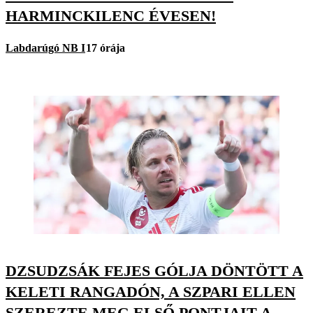
HARMINCKILENC ÉVESEN!
Labdarúgó NB I
17 órája
DZSUDZSÁK FEJES GÓLJA DÖNTÖTT A
KELETI RANGADÓN, A SZPARI ELLEN
SZEREZTE MEG ELSŐ PONTJAIT A