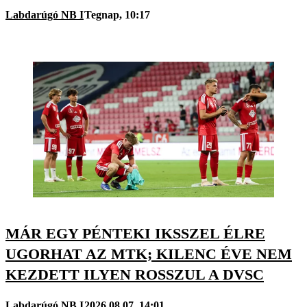
Labdarúgó NB I
Tegnap, 10:17
MÁR EGY PÉNTEKI IKSSZEL ÉLRE
UGORHAT AZ MTK; KILENC ÉVE NEM
KEZDETT ILYEN ROSSZUL A DVSC
Labdarúgó NB I
2026.08.07. 14:01