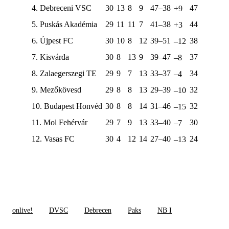
4. Debreceni VSC
30
13
8
9
47–38
47
+9
5. Puskás Akadémia
29
11
11
7
41–38
44
+3
6. Újpest FC
30
10
8
12
39–51
38
–12
7. Kisvárda
30
8
13
9
39–47
37
–8
8. Zalaegerszegi TE
29
9
7
13
33–37
34
–4
9. Mezőkövesd
29
8
8
13
29–39
32
–10
10. Budapest Honvéd
30
8
8
14
31–46
32
–15
11. Mol Fehérvár
29
7
9
13
33–40
30
–7
12. Vasas FC
30
4
12
14
27–40
24
–13
onlive!
DVSC
Debrecen
Paks
NB I