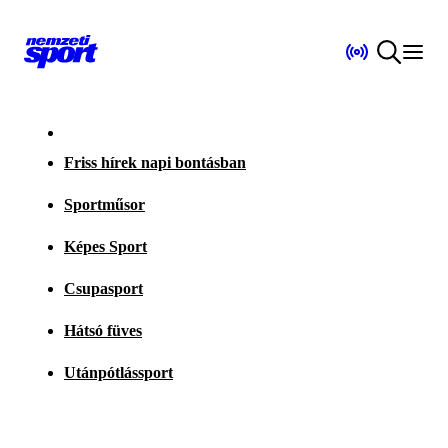
Friss hírek napi bontásban
Sportműsor
Képes Sport
Csupasport
Hátsó füves
Utánpótlássport