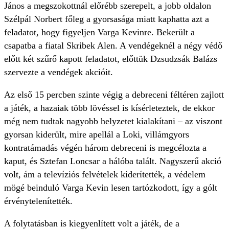
János a megszokottnál előrébb szerepelt, a jobb oldalon
Szélpál Norbert főleg a gyorsasága miatt kaphatta azt a
feladatot, hogy figyeljen Varga Kevinre. Bekerült a
csapatba a fiatal Skribek Alen. A vendégeknél a négy védő
előtt két szűrő kapott feladatot, előttük Dzsudzsák Balázs
szervezte a vendégek akcióit.
Az első 15 percben szinte végig a debreceni féltéren zajlott
a játék, a hazaiak több lövéssel is kísérleteztek, de ekkor
még nem tudtak nagyobb helyzetet kialakítani – az viszont
gyorsan kiderült, mire apellál a Loki, villámgyors
kontratámadás végén három debreceni is megcélozta a
kaput, és Sztefan Loncsar a hálóba talált. Nagyszerű akció
volt, ám a televíziós felvételek kiderítették, a védelem
mögé beinduló Varga Kevin lesen tartózkodott, így a gólt
érvénytelenítették.
A folytatásban is kiegyenlített volt a játék, de a