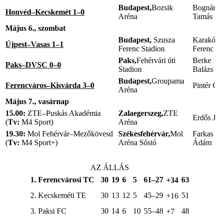
Budapest,
Bozsik
Bognár
Honvéd–Kecskemét 1–0
Aréna
Tamás
Május 6., szombat
Budapest,
Szusza
Karakó
Újpest–Vasas 1–1
Ferenc Stadion
Ferenc
Paks,
Fehérvári úti
Berke
Paks–DVSC 0–0
Stadion
Balázs
Budapest,
Groupama
Ferencváros–Kisvárda 3–0
Pintér C
Aréna
Május 7., vasárnap
15.00:
ZTE–Puskás Akadémia
Zalaegerszeg,
ZTE
Erdős Jó
(
Tv:
M4 Sport)
Aréna
19.30:
Mol Fehérvár–Mezőkövesd
Székesfehérvár,
Mol
Farkas
(
Tv:
M4 Sport+)
Aréna Sóstó
Ádám
AZ ÁLLÁS
1. Ferencvárosi TC
30
19
6
5
61–27
63
+34
2. Kecskeméti TE
30
13
12
5
45–29
51
+16
3. Paksi FC
30
14
6
10
55–48
48
+7