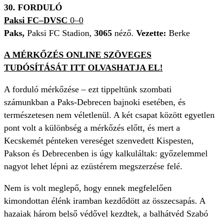
30. FORDULÓ
Paksi FC–DVSC
0–0
Paks,
Paksi FC Stadion,
3065
néző.
Vezette:
Berke
A MÉRKŐZÉS ONLINE SZÖVEGES
TUDÓSÍTÁSÁT ITT OLVASHATJA EL!
A forduló mérkőzése – ezt tippeltünk szombati
számunkban a Paks-Debrecen bajnoki esetében, és
természetesen nem véletlenül. A két csapat között egyetlen
pont volt a különbség a mérkőzés előtt, és mert a
Kecskemét pénteken vereséget szenvedett Kispesten,
Pakson és Debrecenben is úgy kalkuláltak: győzelemmel
nagyot lehet lépni az ezüstérem megszerzése felé.
Nem is volt meglepő, hogy ennek megfelelően
kimondottan élénk iramban kezdődött az összecsapás. A
hazaiak három belső védővel kezdtek, a balhátvéd Szabó