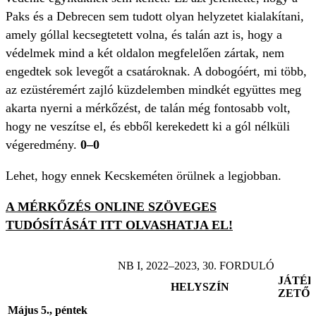
Paks és a Debrecen sem tudott olyan helyzetet kialakítani,
amely góllal kecsegtetett volna, és talán azt is, hogy a
védelmek mind a két oldalon megfelelően zártak, nem
engedtek sok levegőt a csatároknak. A dobogóért, mi több,
az ezüstéremért zajló küzdelemben mindkét együttes meg
akarta nyerni a mérkőzést, de talán még fontosabb volt,
hogy ne veszítse el, és ebből kerekedett ki a gól nélküli
végeredmény.
0–0
Lehet, hogy ennek Kecskeméten örülnek a legjobban.
A MÉRKŐZÉS ONLINE SZÖVEGES
TUDÓSÍTÁSÁT ITT OLVASHATJA EL!
NB I, 2022–2023, 30. FORDULÓ
JÁTÉ
HELYSZÍN
ZETŐ
Május 5., péntek