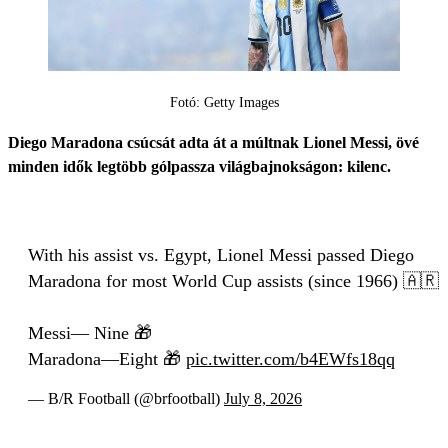
Fotó: Getty Images
Diego Maradona csúcsát adta át a múltnak Lionel Messi, övé
minden idők legtöbb gólpassza világbajnokságon: kilenc.
With his assist vs. Egypt, Lionel Messi passed Diego
Maradona for most World Cup assists (since 1966) 🇦🇷
Messi— Nine 🎁
Maradona—Eight 🎁
pic.twitter.com/b4EWfs18qq
— B/R Football (@brfootball)
July 8, 2026