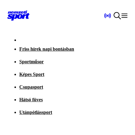
Friss hírek napi bontásban
Sportműsor
Képes Sport
Csupasport
Hátsó füves
Utánpótlássport