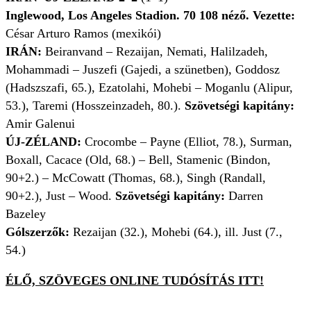
Inglewood, Los Angeles Stadion. 70 108 néző. Vezette:
César Arturo Ramos (mexikói)
IRÁN:
Beiranvand – Rezaijan, Nemati, Halilzadeh,
Mohammadi – Juszefi (Gajedi, a szünetben), Goddosz
(Hadszszafi, 65.), Ezatolahi, Mohebi – Moganlu (Alipur,
53.), Taremi (Hosszeinzadeh, 80.).
Szövetségi kapitány:
Amir Galenui
ÚJ-ZÉLAND:
Crocombe – Payne (Elliot, 78.), Surman,
Boxall, Cacace (Old, 68.) – Bell, Stamenic (Bindon,
90+2.) – McCowatt (Thomas, 68.), Singh (Randall,
90+2.), Just – Wood.
Szövetségi kapitány:
Darren
Bazeley
Gólszerzők:
Rezaijan (32.), Mohebi (64.), ill. Just (7.,
54.)
ÉLŐ, SZÖVEGES ONLINE TUDÓSÍTÁS ITT!