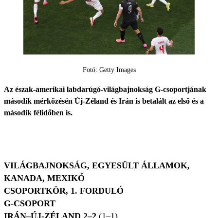
Fotó: Getty Images
Az észak-amerikai labdarúgó-világbajnokság G-csoportjának
második mérkőzésén Új-Zéland és Irán is betalált az első és a
második félidőben is.
VILÁGBAJNOKSÁG, EGYESÜLT ÁLLAMOK,
KANADA, MEXIKÓ
CSOPORTKÖR, 1. FORDULÓ
G-CSOPORT
IRÁN–ÚJ-ZÉLAND 2–2
(1–1)