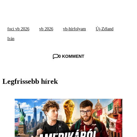
foci vb 2026
vb 2026
vb-hírfolyam
Új-Zéland
Irán
0 KOMMENT
Legfrissebb hírek