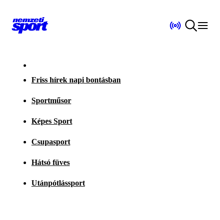
Friss hírek napi bontásban
Sportműsor
Képes Sport
Csupasport
Hátsó füves
Utánpótlássport