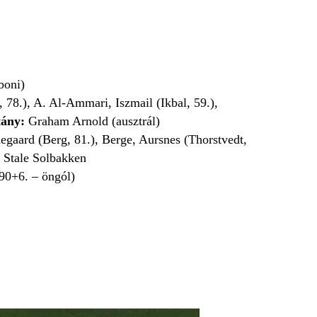
boni)
 78.), A. Al-Ammari, Iszmail (Ikbal, 59.),
tány:
Graham Arnold (ausztrál)
egaard (Berg, 81.), Berge, Aursnes (Thorstvedt,
:
Stale Solbakken
(90+6. – öngól)