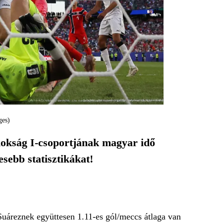
ges)
jnokság I-csoportjának magyar idő
sebb statisztikákat!
Suáreznek együttesen 1.11-es gól/meccs átlaga van