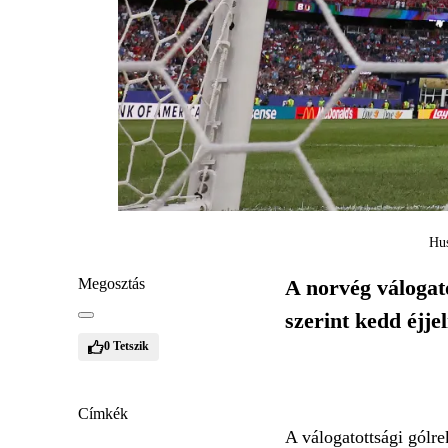
Hus
Megosztás
A norvég válogat
szerint kedd éjje
0
Tetszik
Címkék
A válogatottsági gólr