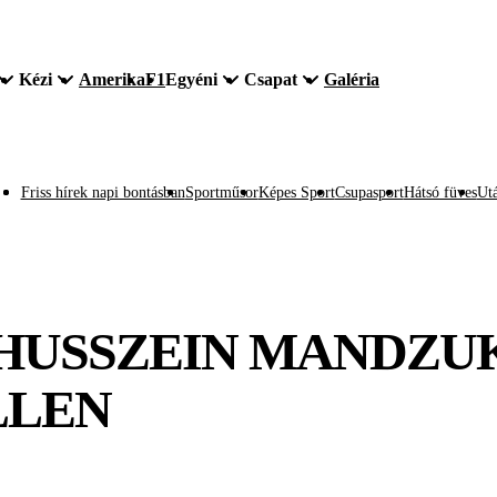
Kézi
Amerika
F1
Egyéni
Csapat
Galéria
Friss hírek napi bontásban
Sportműsor
Képes Sport
Csupasport
Hátsó füves
Utá
 HUSSZEIN MANDZU
LLEN