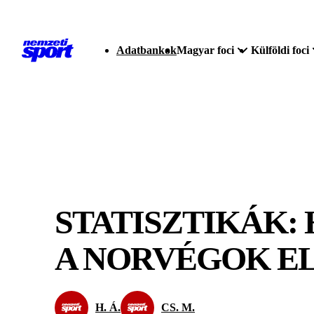
Adatbankok
Magyar foci
Külföldi foci
STATISZTIKÁK:
A NORVÉGOK E
H. Á.
CS. M.