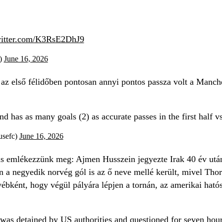
witter.com/K3RsE2DhJ9
)
June 16, 2026
az első félidőben pontosan annyi pontos passza volt a Manch
nd has as many goals (2) as accurate passes in the first half v
usefc)
June 16, 2026
is emlékezzünk meg: Ajmen Husszein jegyezte Irak 40 év utáni
 a negyedik norvég gól is az ő neve mellé került, mivel Thors
bként, hogy végül pályára lépjen a tornán, az amerikai hatós
as detained by US authorities and questioned for seven hour