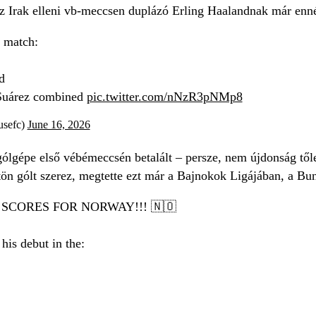
az Irak elleni vb-meccsen duplázó Erling Haalandnak már enné
r match:
d
Suárez combined
pic.twitter.com/nNzR3pNMp8
usefc)
June 16, 2026
ólgépe első vébémeccsén betalált – persze, nem újdonság től
ön gólt szerez, megtette ezt már a Bajnokok Ligájában, a Bun
SCORES FOR NORWAY!!! 🇳🇴
his debut in the: