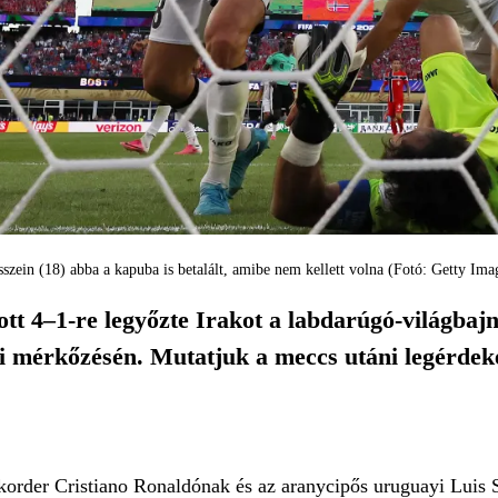
szein (18) abba a kapuba is betalált, amibe nem kellett volna (Fotó: Getty Ima
ott 4–1-re legyőzte Irakot a labdarúgó-világba
li mérkőzésén. Mutatjuk a meccs utáni legérdeke
ekorder Cristiano Ronaldónak és az aranycipős uruguayi Luis 