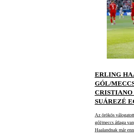
ERLING HA
GÓL/MECCS
CRISTIANO
SUÁREZÉ 
Az örökös válogatott
gól/meccs átlaga van
Haalandnak már ennél