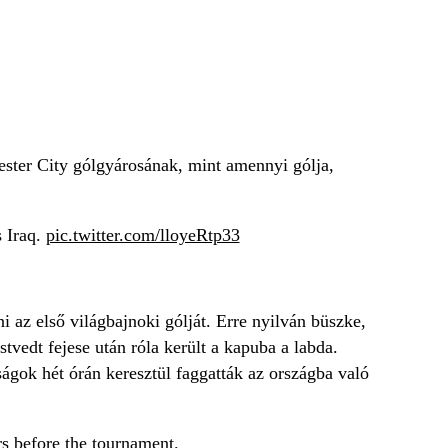
ester City gólgyárosának, mint amennyi gólja,
s Iraq.
pic.twitter.com/lloyeRtp33
 az első világbajnoki gólját. Erre nyilván büszke,
tvedt fejese után róla került a kapuba a labda.
ágok hét órán keresztül faggatták az országba való
s before the tournament.