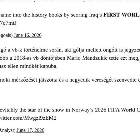
ame into the history books by scoring Iraq’s 𝐅𝐈𝐑𝐒𝐓 𝐖𝐎𝐑𝐋
R7q7mtJ
egoals)
June 16, 2026
gó a vb-k történelme során, aki gólja mellett öngólt is jegyz
tóbb a 2018-as vb döntőjében Mario Mandzukic tette ezt meg,
lasz ellen mindkét kapuba.
noki mérkőzését játszotta és a negyedik vereségét szenvedte e
evitably the star of the show in Norway’s 2026 FIFA World Cu
twitter.com/Mwgzl9zEM2
Analyst)
June 17, 2026