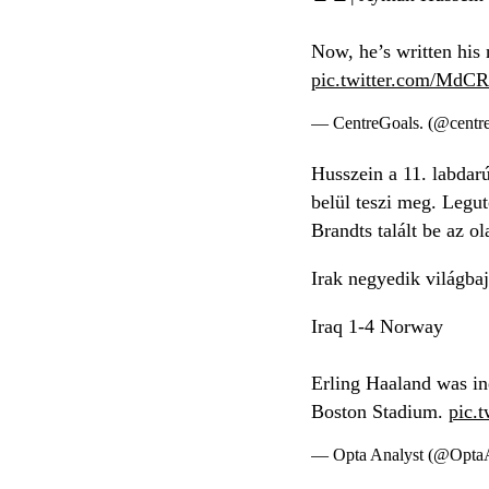
Now, he’s written his n
pic.twitter.com/MdC
— CentreGoals. (@centr
Husszein a 11. labdarú
belül teszi meg. Legu
Brandts talált be az o
Irak negyedik világbaj
Iraq 1-4 Norway
Erling Haaland was in
Boston Stadium.
pic.
— Opta Analyst (@Opta