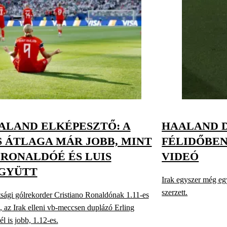
ALAND ELKÉPESZTŐ: A
HAALAND D
 ÁTLAGA MÁR JOBB, MINT
FÉLIDŐBEN
 RONALDÓÉ ÉS LUIS
VIDEÓ
EGYÜTT
Irak egyszer még egy
szerzett.
sági gólrekorder Cristiano Ronaldónak 1.11-es
, az Irak elleni vb-meccsen duplázó Erling
 is jobb, 1.12-es.