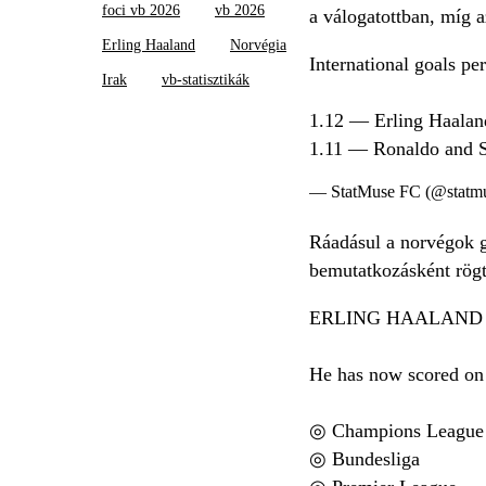
foci vb 2026
vb 2026
a válogatottban, míg 
Erling Haaland
Norvégia
International goals pe
Irak
vb-statisztikák
1.12 — Erling Haalan
1.11 — Ronaldo and 
— StatMuse FC (@statm
Ráadásul a norvégok g
bemutatkozásként rögt
ERLING HAALAND 
He has now scored on 
◎ Champions League
◎ Bundesliga