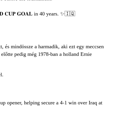
𝐃 𝐂𝐔𝐏 𝐆𝐎𝐀𝐋 in 40 years. ✨🇮🇶
ett, és mindössze a harmadik, aki ezt egy meccsen
 előtte pedig még 1978-ban a holland Ernie
l.
p opener, helping secure a 4-1 win over Iraq at