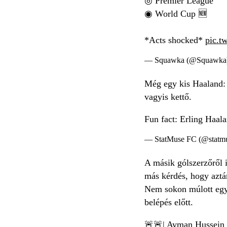
◎ Premier League
◉ World Cup 🆕
*Acts shocked*
pic.t
— Squawka (@Squawka
Még egy kis Haaland: 
vagyis kettő.
Fun fact: Erling Haala
— StatMuse FC (@statm
A másik gólszerzőről 
más kérdés, hogy aztán
Nem sokon múlott egyé
belépés előtt.
🚨🚨| Ayman Hussein w