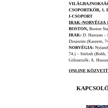
VILÁGBAJNOKSÁG
CSOPORTKÖR, 1.
I-CSOPORT
IRAK–NORVÉGIA 
BOSTON
,
Boston St
IRAK
:
D. Hasszan – H
Dzsaszim (Kaszem, 74.
NORVÉGIA:
Nylan
74.) – Sörloth (Bobb, 
Gólszerzők: A. Husszei
ONLINE KÖZVETÍT
KAPCSOL