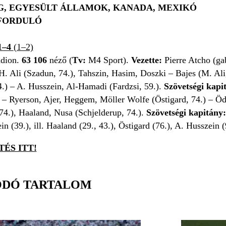
, EGYESÜLT ÁLLAMOK, KANADA, MEXIKÓ
 FORDULÓ
1–4
(1–2)
adion.
63 106
néző (
Tv:
M4 Sport).
Vezette:
Pierre Atcho (ga
. Ali (Szadun, 74.), Tahszin, Hasim, Doszki – Bajes (M. Ali,
) – A. Husszein, Al-Hamadi (Fardzsi, 59.).
Szövetségi kapi
d
– Ryerson, Ajer, Heggem, Möller Wolfe (Östigard, 74.) – Öd
74.), Haaland, Nusa (
Schjelderup, 74.
).
Szövetségi kapitány
n (39.), ill. Haaland (29., 43.), Östigard (76.), A. Husszein 
ÉS ITT!
ÓDÓ TARTALOM