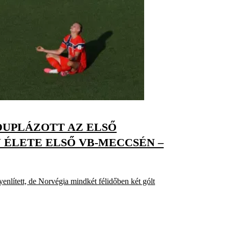
UPLÁZOTT AZ ELSŐ
 ÉLETE ELSŐ VB-MECCSÉN –
enlített, de Norvégia mindkét félidőben két gólt