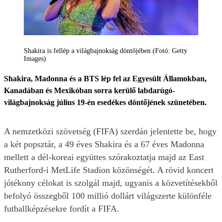
Shakira is fellép a világbajnokság döntőjében (Fotó: Getty
Images)
Shakira, Madonna és a BTS lép fel az Egyesült Államokban,
Kanadában és Mexikóban sorra kerülő labdarúgó-
világbajnokság július 19-én esedékes döntőjének szünetében.
A nemzetközi szövetség (FIFA) szerdán jelentette be, hogy
a két popsztár, a 49 éves Shakira és a 67 éves Madonna
mellett a dél-koreai együttes szórakoztatja majd az East
Rutherford-i MetLife Stadion közönségét. A rövid koncert
jótékony célokat is szolgál majd, ugyanis a közvetítésekből
befolyó összegből 100 millió dollárt világszerte különféle
futballképzésekre fordít a FIFA.