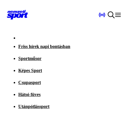
Friss hírek napi bontásban
Sportműsor
Képes Sport
Csupasport
Hátsó füves
Utánpótlássport