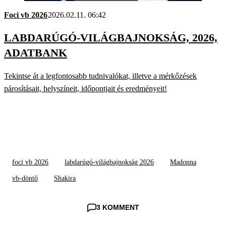
Foci vb 2026
2026.02.11. 06:42
LABDARÚGÓ-VILÁGBAJNOKSÁG, 2026,
ADATBANK
Tekintse át a legfontosabb tudnivalókat, illetve a mérkőzések
párosításait, helyszíneit, időpontjait és eredményeit!
foci vb 2026
labdarúgó-világbajnokság 2026
Madonna
vb-döntő
Shakira
3 KOMMENT