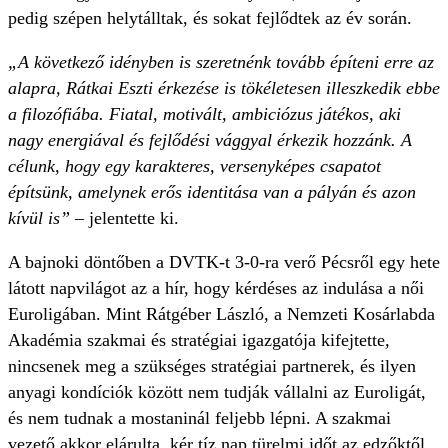
pedig szépen helytálltak, és sokat fejlődtek az év során.
„A következő idényben is szeretnénk tovább építeni erre az
alapra, Rátkai Eszti érkezése is tökéletesen illeszkedik ebbe
a filozófiába. Fiatal, motivált, ambiciózus játékos, aki
nagy energiával és fejlődési vággyal érkezik hozzánk. A
célunk, hogy egy karakteres, versenyképes csapatot
építsünk, amelynek erős identitása van a pályán és azon
kívül is”
– jelentette ki.
A bajnoki döntőben a DVTK-t 3-0-ra verő Pécsről egy hete
látott napvilágot az a hír, hogy kérdéses az indulása a női
Euroligában. Mint Rátgéber László, a Nemzeti Kosárlabda
Akadémia szakmai és stratégiai igazgatója kifejtette,
nincsenek meg a szükséges stratégiai partnerek, és ilyen
anyagi kondíciók között nem tudják vállalni az Euroligát,
és nem tudnak a mostaninál feljebb lépni. A szakmai
vezető akkor elárulta, kér tíz nap türelmi időt az edzőktől