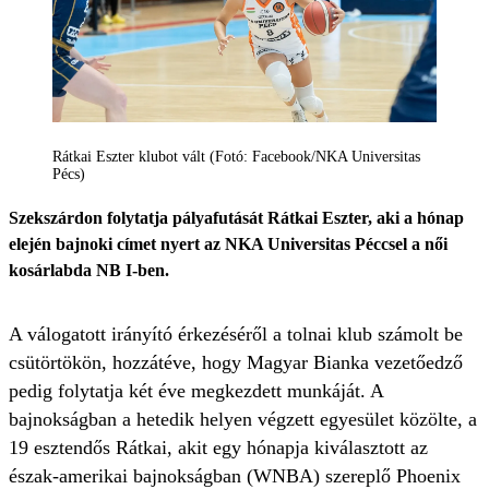
Rátkai Eszter klubot vált (Fotó: Facebook/NKA Universitas
Pécs)
Szekszárdon folytatja pályafutását Rátkai Eszter, aki a hónap
elején bajnoki címet nyert az NKA Universitas Péccsel a női
kosárlabda NB I-ben.
A válogatott irányító érkezéséről a tolnai klub számolt be
csütörtökön, hozzátéve, hogy Magyar Bianka vezetőedző
pedig folytatja két éve megkezdett munkáját. A
bajnokságban a hetedik helyen végzett egyesület közölte, a
19 esztendős Rátkai, akit egy hónapja kiválasztott az
észak-amerikai bajnokságban (WNBA) szereplő Phoenix