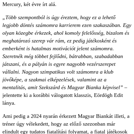
Mercury, két évre írt alá.
„Több szempontból is úgy éreztem, hogy ez a lehető
legjobb döntés számomra karrierem ezen szakaszában. Egy
olyan közegbe érkezek, ahol komoly felelősség, bizalom és
meghatározó szerep vár rám, ez pedig játékosként és
emberként is hatalmas motivációt jelent számomra.
Szeretnék még többet fejlődni, bátrabban, szabadabban
játszani, és a pályán is egyre nagyobb vezérszerepet
vállalni. Nagyon szimpatikus volt számomra a klub
jövőképe, a szakmai elképzelések, valamint az a
mentalitás, amit Szekszárd és Magyar Bianka képvisel”
–
jelentette ki a korábbi válogatott klasszis, Eördögh Edit
lánya.
Ami pedig a 2024 nyarán érkezett Magyar Biankát illeti, a
tréner úgy vélekedett, hogy az előző szezonban már
elindult egy tudatos fiatalítási folyamat, a fiatal játékosok