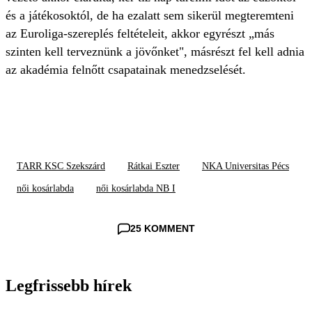
és a játékosoktól, de ha ezalatt sem sikerül megteremteni
az Euroliga-szereplés feltételeit, akkor egyrészt „más
szinten kell terveznünk a jövőnket", másrészt fel kell adnia
az akadémia felnőtt csapatainak menedzselését.
TARR KSC Szekszárd
Rátkai Eszter
NKA Universitas Pécs
női kosárlabda
női kosárlabda NB I
25 KOMMENT
Legfrissebb hírek