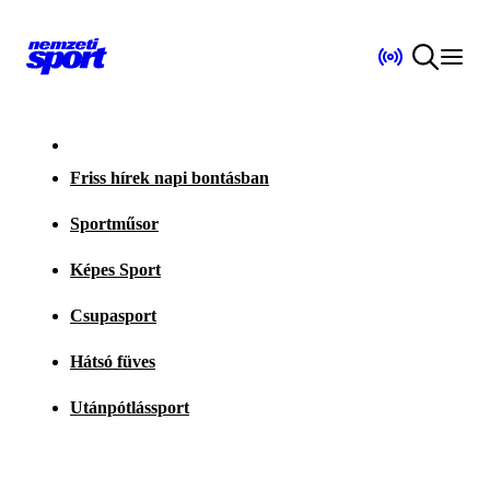
Friss hírek napi bontásban
Sportműsor
Képes Sport
Csupasport
Hátsó füves
Utánpótlássport