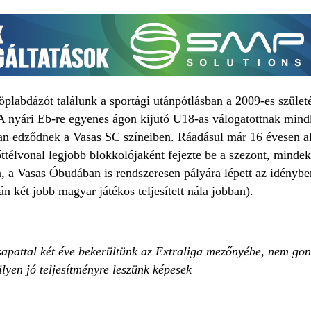
öplabdázót találunk a sportági utánpótlásban a 2009-es szüle
 A nyári Eb-re egyenes ágon kijutó U18-as válogatottnak mindk
an edződnek a Vasas SC színeiben. Ráadásul már 16 évesen ala
télvonal legjobb blokkolójaként fejezte be a szezont, mindekö
, a Vasas Óbudában is rendszeresen pályára lépett az idényben
án két jobb magyar játékos teljesített nála jobban).
sapattal két éve bekerültünk az Extraliga mezőnyébe, nem go
lyen jó teljesítményre leszünk képesek