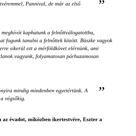
stvéremmel, Pannival, de már az első
n meghívót kaphatunk a felnőttválogatottba,
at fogunk tanulni a felnőttek között. Büszke vagyok
erre sikerül ezt a mérföldkövet elérnünk, ami
tatlanok vagyunk, folyamatosan párhuzamosan
annyira mindig mindenben egyetértünk. A
 a végsőkig.
 az évadot, miközben ikertestvére, Eszter a