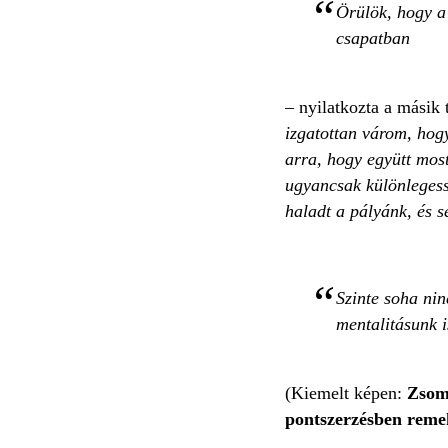
Örülök, hogy a 
csapatban
– nyilatkozta a másik t
izgatottan várom, hogy
arra, hogy együtt most
ugyancsak különlegess
haladt a pályánk, és s
Szinte soha nin
mentalitásunk i
(Kiemelt képen:
Zsomb
pontszerzésben reme