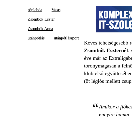
röplabda
Vasas
Zsombók Eszter
Zsombók Anna
utánpótlás
utánpótlássport
Kevés tehetségesebb r
Zsombók Eszternél
.
éve már az Extraligáb
toronymagasan a felnőt
klub első együttesében
(öt légiós mellett csup
Amikor a fiókc
ennyire hamar i