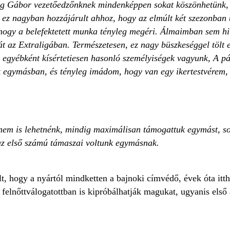
 Gábor vezetőedzőnknek mindenképpen sokat köszönhetünk, kü
s ez nagyban hozzájárult ahhoz, hogy az elmúlt két szezonban 
 hogy a belefektetett munka tényleg megéri. Álmaimban sem hi
át az Extraligában. Természetesen, ez nagy büszkeséggel tölt e
 egyébként kísértetiesen hasonló személyiségek vagyunk, A pá
egymásban, és tényleg imádom, hogy van egy ikertestvérem, 
 nem is lehetnénk, mindig maximálisan támogattuk egymást, s
az első számú támaszai voltunk egymásnak.
t, hogy a nyártól mindketten a bajnoki címvédő, évek óta itt
felnőttválogatottban is kipróbálhatják magukat, ugyanis els