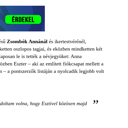
tésű
Zsombók Annánál
és ikertestvérénél,
etten oszlopos tagjai, és eközben mindketten két
posan le is tették a névjegyüket: Anna
zben Eszter – aki az említett fiókcsapat mellett a
 – a pontszerzők listáján a nyolcadik legjobb volt
ndoltam volna, hogy Esztivel közösen majd