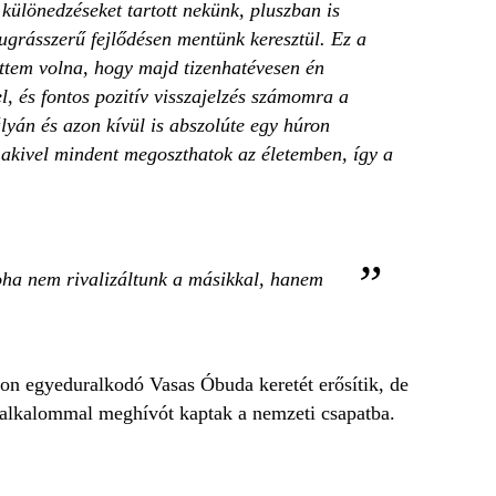
lönedzéseket tartott nekünk, pluszban is
ugrásszerű fejlődésen mentünk keresztül. Ez a
ttem volna, hogy majd tizenhatévesen én
l, és fontos pozitív visszajelzés számomra a
lyán és azon kívül is abszolúte egy húron
akivel mindent megoszthatok az életemben, így a
oha nem rivalizáltunk a másikkal, hanem
hon egyeduralkodó Vasas Óbuda keretét erősítik, de
ő alkalommal meghívót kaptak a nemzeti csapatba.