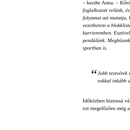
– kezdte Anna.
– Kőnig
foglalkozott velünk, é
folyamat azt mutatja,
vezethetem a blokklist
karrieremben. Esztivel
pendülünk. Megbízunk 
sportban is.
Jobb testvérek
sokkal inkább 
Időközben biztossá vál
ezt megelőzően még a 