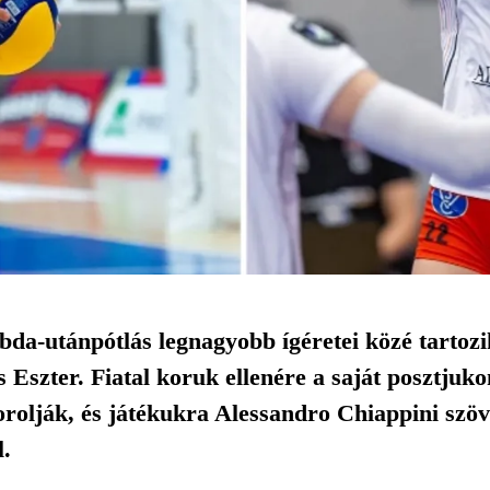
bda-utánpótlás legnagyobb ígéretei közé tartozi
Eszter. Fiatal koruk ellenére a saját posztjuko
orolják, és játékukra Alessandro Chiappini szövet
.