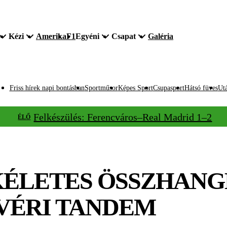
Kézi
Amerika
F1
Egyéni
Csapat
Galéria
Friss hírek napi bontásban
Sportműsor
Képes Sport
Csupasport
Hátsó füves
Utá
Felkészülés: Ferencváros–Real Madrid 1–2
ÉLŐ
KÉLETES ÖSSZHANG
VÉRI TANDEM