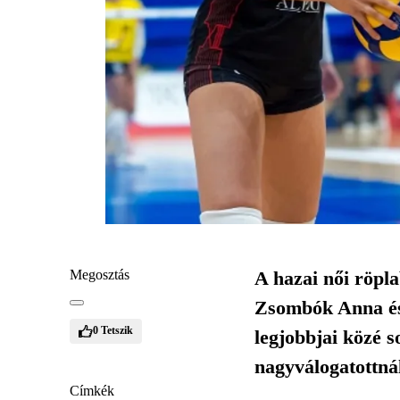
Megosztás
A hazai női röpla
Zsombók Anna és 
0
Tetszik
legjobbjai közé s
nagyválogatottnál
Címkék