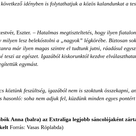
következő idényben is folytathatjuk a közös kalandunkat a te
estvér, Eszter. –
Hatalmas megtiszteltetés, hogy ilyen fiatalo
 milyen lesz belekóstolni a „nagyok” légkörébe. Biztosan sok
anra már ilyen magas szintre el tudtunk jutni, ráadásul egysz
é teszi az egészet. Igazából kiskorunktól kezdve elválasztha
egítettük egymást.
cs köztünk feszültség, igazából nem is szoktunk összekapni, 
s hasonló: soha nem adjuk fel, küzdünk minden egyes pontért
ók Anna (balra) az Extraliga legjobb sáncolójaként zárta
kelt
Forrás: Vasas Röplabda)