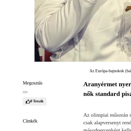
Az Európa-bajnokok (balr
Megosztás
Aranyérmet nyert
nők standard pis
0
Tetszik
Az olimpiai műsorán n
Címkék
csak alapversenyt ren
másodpercenként kelle