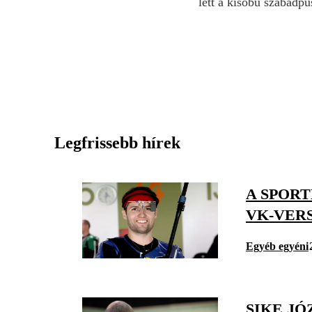
lett a kisöbű szabadp
Legfrissebb hírek
A SPOR
VK-VER
Egyéb egyéni
SIKE JÓ