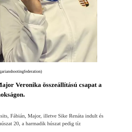
garianshootingfederation)
ajor Veronika összeállítású csapat a
nokságon.
s, Fábián, Major, illetve Sike Renáta indult és
úszat 20, a harmadik húszat pedig tíz