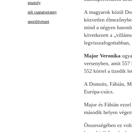
pisztoly
A magyarok közül Domsi
női csapatverseny
közvetlen élmezőnyben
sportlövészet
mind a négyen hasonló
következett a „villám
legvisszafogottabban, 
Major Veronika
ugyan
versenyben, amit 557 k
552 körrel a tizedik let
A Domsits, Fábián, Ma
Európa-csúcs.
Major és Fábián ezzel
második helyen végez
Összességében ez vol