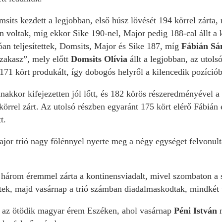
ts kezdett a legjobban, első húsz lövését 194 körrel zárta, 
 voltak, míg ekkor Sike 190-nel, Major pedig 188-cal állt
an teljesítettek, Domsits, Major és Sike 187, míg
Fábián Sá
szakasz”, mely előtt
Domsits Olívia
állt a legjobban, az utolsó
171 kört produkált, így dobogós helyről a kilencedik pozíciób
akkor kifejezetten jól lőtt, és 182 körös részeredményével a
örrel zárt. Az utolsó részben egyaránt 175 kört elérő Fábián 
t.
jor trió nagy fölénnyel nyerte meg a négy egységet felvonul
 három éremmel zárta a kontinensviadalt, mivel szombaton a
tek, majd vasárnap a trió számban diadalmaskodtak, mindkét
t az ötödik magyar érem Eszéken, ahol vasárnap
Péni István
m