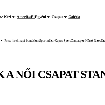
Kézi
Amerika
F1
Egyéni
Csapat
Galéria
Friss hírek napi bontásban
Sportműsor
Képes Sport
Csupasport
Hátsó füves
Utá
 A NŐI CSAPAT ST