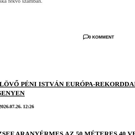
uska fekvő számban.
0 KOMMENT
TLÖVŐ PÉNI ISTVÁN EURÓPA-REKORDDA
SENYEN
2026.07.26. 12:26
ZSEF ARANYÉRMES AZ 50 MÉTERES 40 