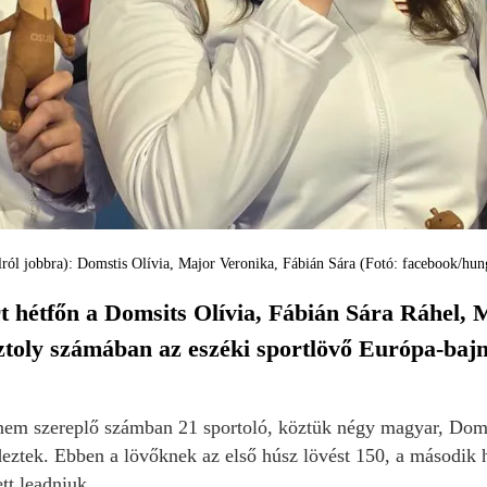
ól jobbra): Domstis Olívia, Major Veronika, Fábián Sára (Fotó: facebook/hun
 hétfőn a Domsits Olívia, Fábián Sára Ráhel, M
ztoly számában az eszéki sportlövő Európa-baj
em szereplő számban 21 sportoló, köztük négy magyar, Domsit
deztek. Ebben a lövőknek az első húsz lövést 150, a második h
tt leadniuk.