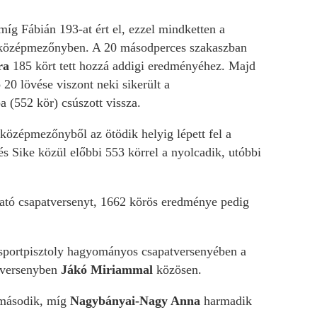
míg Fábián 193-at ért el, ezzel mindketten a
 a középmezőnyben. A 20 másodperces szakaszban
ra
185 kört tett hozzá addigi eredményéhez. Majd
 20 lövése viszont neki sikerült a
a (552 kör) csúszott vissza.
 középmezőnyből az ötödik helyig lépett fel a
és Sike közül előbbi 553 körrel a nyolcadik, utóbbi
tató csapatversenyt, 1662 körös eredménye pedig
 sportpisztoly hagyományos csapatversenyében a
 versenyben
Jákó Miriammal
közösen.
ásodik, míg
Nagybányai-Nagy Anna
harmadik