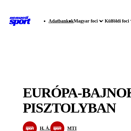
Adatbankok
Magyar foci
Külföldi foci
EURÓPA-BAJNOK
PISZTOLYBAN
H. Á.
MTI