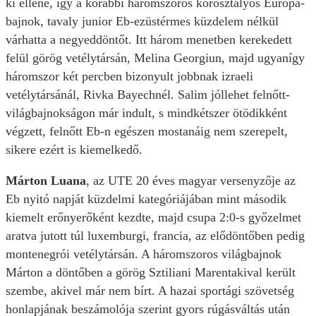
ki ellene, így a korábbi háromszoros korosztályos Európa-
bajnok, tavaly junior Eb-ezüstérmes küzdelem nélkül
várhatta a negyeddöntőt. Itt három menetben kerekedett
felül görög vetélytársán, Melina Georgiun, majd ugyanígy
háromszor két percben bizonyult jobbnak izraeli
vetélytársánál, Rivka Bayechnél. Salim jóllehet felnőtt-
világbajnokságon már indult, s mindkétszer ötödikként
végzett, felnőtt Eb-n egészen mostanáig nem szerepelt,
sikere ezért is kiemelkedő.
Márton Luana
, az UTE 20 éves magyar versenyzője az
Eb nyitó napját küzdelmi kategóriájában mint második
kiemelt erőnyerőként kezdte, majd csupa 2:0-s győzelmet
aratva jutott túl luxemburgi, francia, az elődöntőben pedig
montenegrói vetélytársán. A háromszoros világbajnok
Márton a döntőben a görög Sztiliani Marentakival került
szembe, akivel már nem bírt. A hazai sportági szövetség
honlapjának beszámolója szerint gyors rúgásváltás után