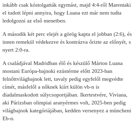
inkább csak kóstolgatták egymást, majd 4:4-ről Marentaki
el tudott lépni annyira, hogy Luana ezt már nem tudta
ledolgozni az első menetben.
A második két perc elejét a görög kapta el jobban (2:6), és
innen remekül védekezve és kontrázva őrizte az előnyét, s
nyert 2:0-ra.
A családjával Madridban élő és készülő Márton Luana
mostani Európa-bajnoki ezüstérme előtt 2023-ban
felnőttvilágbajnok lett, tavaly pedig egyfelől megvédte
címét, másfelől a nőknek kiírt külön vb-n is
diadalmaskodott súlycsoportjában. Ikertestvére, Viviana,
aki Párizsban olimpiai aranyérmes volt, 2025-ben pedig
világbajnok kategóriájában, kedden versenyez a müncheni
Eb-n.