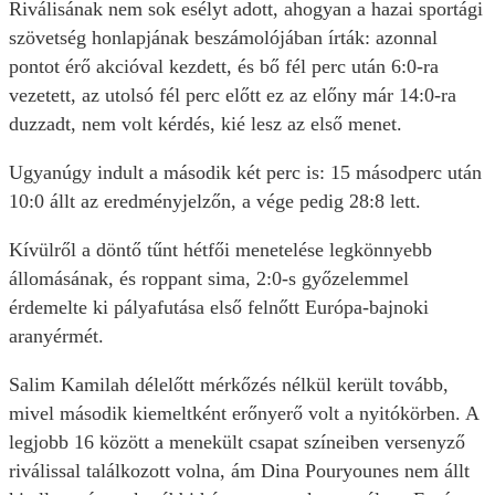
Riválisának nem sok esélyt adott, ahogyan a hazai sportági
szövetség honlapjának beszámolójában írták: azonnal
pontot érő akcióval kezdett, és bő fél perc után 6:0-ra
vezetett, az utolsó fél perc előtt ez az előny már 14:0-ra
duzzadt, nem volt kérdés, kié lesz az első menet.
Ugyanúgy indult a második két perc is: 15 másodperc után
10:0 állt az eredményjelzőn, a vége pedig 28:8 lett.
Kívülről a döntő tűnt hétfői menetelése legkönnyebb
állomásának, és roppant sima, 2:0-s győzelemmel
érdemelte ki pályafutása első felnőtt Európa-bajnoki
aranyérmét.
Salim Kamilah délelőtt mérkőzés nélkül került tovább,
mivel második kiemeltként erőnyerő volt a nyitókörben. A
legjobb 16 között a menekült csapat színeiben versenyző
riválissal találkozott volna, ám Dina Pouryounes nem állt