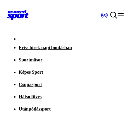
Friss hírek napi bontásban
Sportműsor
Képes Sport
Csupasport
Hátsó füves
Utánpótlássport