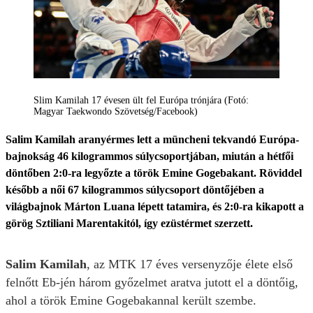
Slim Kamilah 17 évesen ült fel Európa trónjára (Fotó:
Magyar Taekwondo Szövetség/Facebook)
Salim Kamilah aranyérmes lett a müncheni tekvandó Európa-
bajnokság 46 kilogrammos súlycsoportjában, miután a hétfői
döntőben 2:0-ra legyőzte a török Emine Gogebakant. Röviddel
később a női 67 kilogrammos súlycsoport döntőjében a
világbajnok Márton Luana lépett tatamira, és 2:0-ra kikapott a
görög Sztiliani Marentakitól, így ezüstérmet szerzett.
Salim Kamilah
, az MTK 17 éves versenyzője élete első
felnőtt Eb-jén három győzelmet aratva jutott el a döntőig,
ahol a török Emine Gogebakannal került szembe.