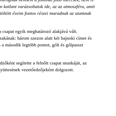
n katlant varázsoltatok ide, az az atmoszféra, amit
ltöltött éveim fontos részei maradnak az utamnak
a csapat egyik meghatározó alakjává vált.
zakának: három szezon alatt két bajnoki címet és
 második legtöbb pontot, gólt és gólpasszt
dzőként segítette a felnőtt csapat munkáját, az
ttesének vezetőedzőjeként dolgozott.