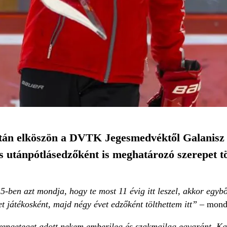
tán elköszön a DVTK Jegesmedvéktől Galanisz N
utánpótlásedzőként is meghatározó szerepet töl
ben azt mondja, hogy te most 11 évig itt leszel, akkor egyből
et játékosként, majd négy évet edzőként tölthettem itt”
– mond
ak rengeteget adott nekem emberileg és szakmailag egyaránt. 