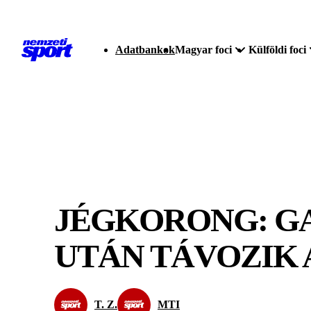
Adatbankok
Magyar foci
Külföldi foci
JÉGKORONG: GA
UTÁN TÁVOZIK 
T. Z.
MTI