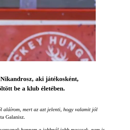
ikandrosz, aki játékosként,
tött be a klub életében.
 aláírom, mert az azt jelenti, hogy valamit jól
ta Galanisz.
Kavarognak bennem a jobbnál jobb meccsek, nem is