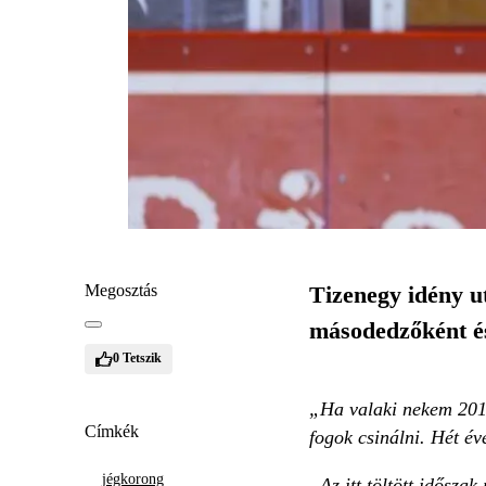
Megosztás
Tizenegy idény u
másodedzőként és 
0
Tetszik
„Ha valaki nekem 2015-
Címkék
fogok csinálni. Hét év
jégkorong
„Az itt töltött idősz