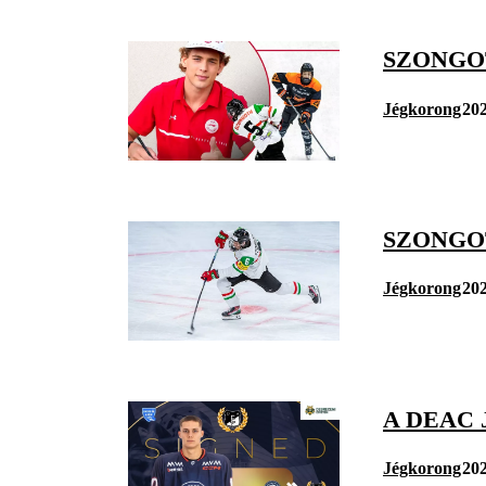
SZONGO
Jégkorong
202
SZONGO
Jégkorong
202
A DEAC 
Jégkorong
202