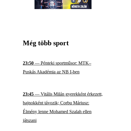
Még több sport
23:50
— Pénteki sportműsor: MTK–
Puskás Akadémia az NB I-ben
23:45
— Vitális Milán gyerekként érkezett,
bajnokként távozik; Corbu Máriusz:
Élmény lenne Mohamed Szalah ellen
játszani