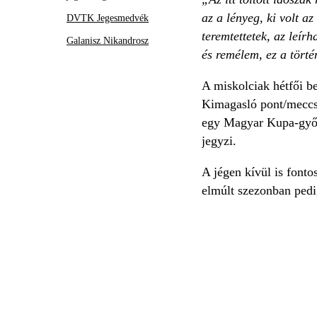
az a lényeg, ki volt a
DVTK Jegesmedvék
teremtettetek, az leír
Galanisz Nikandrosz
és remélem, ez a törté
A miskolciak hétfői b
Kimagasló pont/meccs á
egy Magyar Kupa-győze
jegyzi.
A jégen kívül is fonto
elmúlt szezonban ped