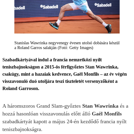
Stanislas Wawrinka negyvenegy évesen utolsó dobására készül
a Roland Garros salakján (Fotó: Getty Images)
Szabadkártyával indul a francia nemzetközi nyílt
teniszbajnokságon a 2015-ös férfigyőztes Stan Wawrinka,
csakúgy, mint a hazaiak kedvence, Gaël Monfils – az év végén
visszavonuló duó utoljára teszi tiszteletét versenyzőként a
Roland Garroson.
A háromszoros Grand Slam-győztes
Stan Wawrinka
és a
hozzá hasonlóan visszavonulás előtt álló
Gaël Monfils
szabadkártyát kapott a május 24-én kezdődő francia nyílt
teniszbajnokságra.