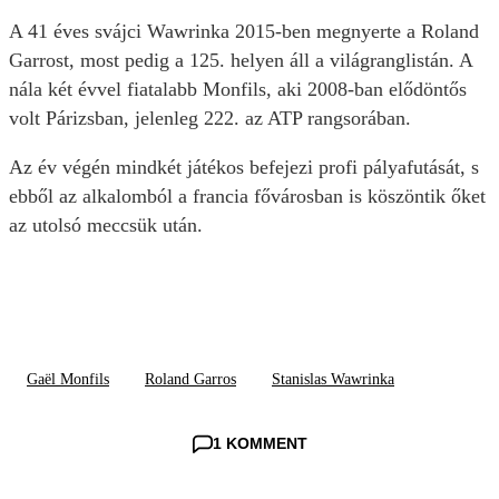
A 41 éves svájci Wawrinka 2015-ben megnyerte a Roland
Garrost, most pedig a 125. helyen áll a világranglistán. A
nála két évvel fiatalabb Monfils, aki 2008-ban elődöntős
volt Párizsban, jelenleg 222. az ATP rangsorában.
Az év végén mindkét játékos befejezi profi pályafutását, s
ebből az alkalomból a francia fővárosban is köszöntik őket
az utolsó meccsük után.
Gaël Monfils
Roland Garros
Stanislas Wawrinka
1 KOMMENT