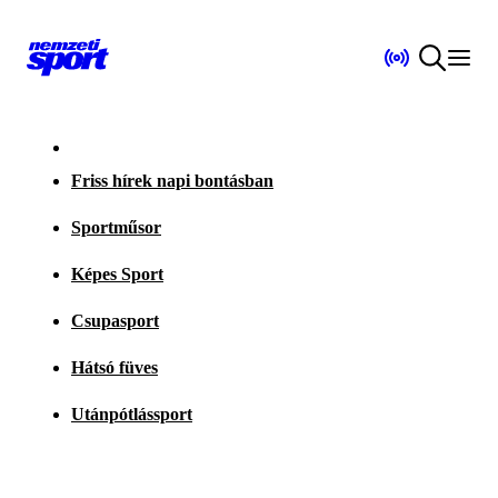
Friss hírek napi bontásban
Sportműsor
Képes Sport
Csupasport
Hátsó füves
Utánpótlássport