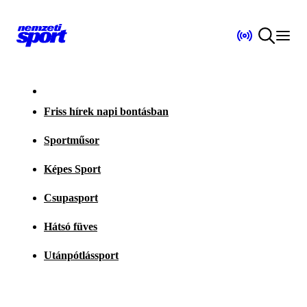
Friss hírek napi bontásban
Sportműsor
Képes Sport
Csupasport
Hátsó füves
Utánpótlássport