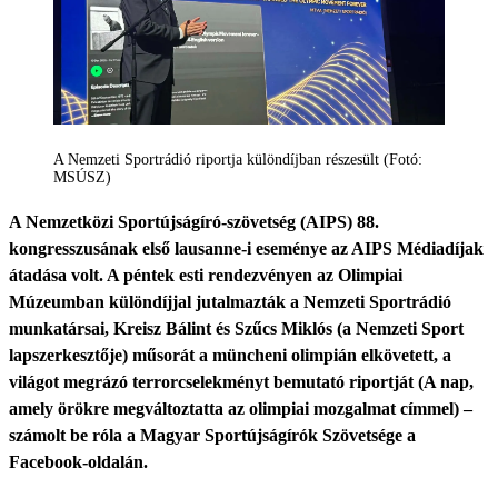
A Nemzeti Sportrádió riportja különdíjban részesült (Fotó:
MSÚSZ)
A Nemzetközi Sportújságíró-szövetség (AIPS) 88.
kongresszusának első lausanne-i eseménye az AIPS Médiadíjak
átadása volt. A péntek esti rendezvényen az Olimpiai
Múzeumban különdíjjal jutalmazták a Nemzeti Sportrádió
munkatársai, Kreisz Bálint és Szűcs Miklós (a Nemzeti Sport
lapszerkesztője) műsorát a müncheni olimpián elkövetett, a
világot megrázó terrorcselekményt bemutató riportját (A nap,
amely örökre megváltoztatta az olimpiai mozgalmat címmel) –
számolt be róla a Magyar Sportújságírók Szövetsége a
Facebook-oldalán.