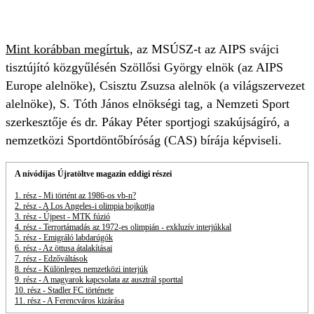
Mint korábban megírtuk,
az MSÚSZ-t az AIPS svájci
tisztújító közgyűlésén Szöllősi György elnök (az AIPS
Europe alelnöke), Csisztu Zsuzsa alelnök (a világszervezet
alelnöke), S. Tóth János elnökségi tag, a Nemzeti Sport
szerkesztője és dr. Pákay Péter sportjogi szakújságíró, a
nemzetközi Sportdöntőbíróság (CAS) bírája képviseli.
A nívódíjas Újratöltve magazin eddigi részei
1. rész - Mi történt az 1986-os vb-n?
2. rész - A Los Angeles-i olimpia bojkottja
3. rész - Újpest - MTK fúzió
4. rész - Terrortámadás az 1972-es olimpián - exkluzív interjúkkal
5. rész - Emigráló labdarúgók
6. rész - Az öttusa átalakításai
7. rész - Edzőváltások
8. rész - Különleges nemzetközi interjúk
9. rész - A magyarok kapcsolata az ausztrál sporttal
10. rész - Stadler FC története
11. rész - A Ferencváros kizárása