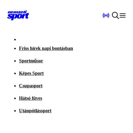
Friss hírek napi bontásban
Sportműsor
Képes Sport
Csupasport
Hátsó füves
Utánpótlássport