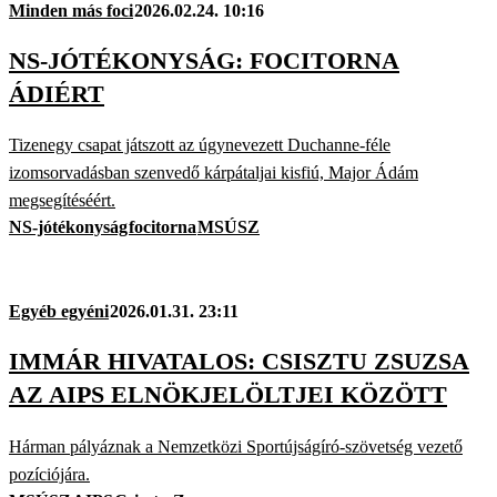
Minden más foci
2026.02.24. 10:16
NS-JÓTÉKONYSÁG: FOCITORNA
ÁDIÉRT
Tizenegy csapat játszott az úgynevezett Duchanne-féle
izomsorvadásban szenvedő kárpátaljai kisfiú, Major Ádám
megsegítéséért.
NS-jótékonyság
focitorna
MSÚSZ
Egyéb egyéni
2026.01.31. 23:11
IMMÁR HIVATALOS: CSISZTU ZSUZSA
AZ AIPS ELNÖKJELÖLTJEI KÖZÖTT
Hárman pályáznak a Nemzetközi Sportújságíró-szövetség vezető
pozíciójára.