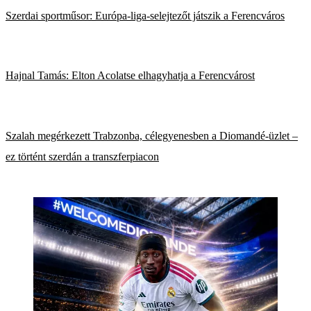
Szerdai sportműsor: Európa-liga-selejtezőt játszik a Ferencváros
Hajnal Tamás: Elton Acolatse elhagyhatja a Ferencvárost
Szalah megérkezett Trabzonba, célegyenesben a Diomandé-üzlet –
ez történt szerdán a transzferpiacon