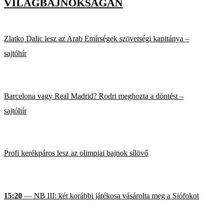
VILÁGBAJNOKSÁGÁN
Zlatko Dalic lesz az Arab Emírségek szövetségi kapitánya –
sajtóhír
Barcelona vagy Real Madrid? Rodri meghozta a döntést –
sajtóhír
Profi kerékpáros lesz az olimpiai bajnok sílövő
15:20
— NB III: két korábbi játékosa vásárolta meg a Siófokot