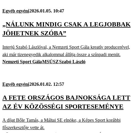
Egyéb egyéni
2026.01.05. 10:47
„NÁLUNK MINDIG CSAK A LEGJOBBAK
JÖHETNEK SZÓBA”
Interjú Szabó Lászlóval, a Nemzeti Sport Gála kreatív producerével,
aki már tizenegyedik alkalommal állítja össze a színpadi menüt.
Nemzeti Sport Gála
MSÚSZ
Szabó László
Egyéb egyéni
2026.01.02. 12:57
A FETE ORSZÁGOS BAJNOKSÁGA LETT
AZ ÉV KÖZÖSSÉGI SPORTESEMÉNYE
A díjat Bőle Tamás, a Máltai SE elnöke, a Képes Sport korábbi
főszerkesztője vette át.