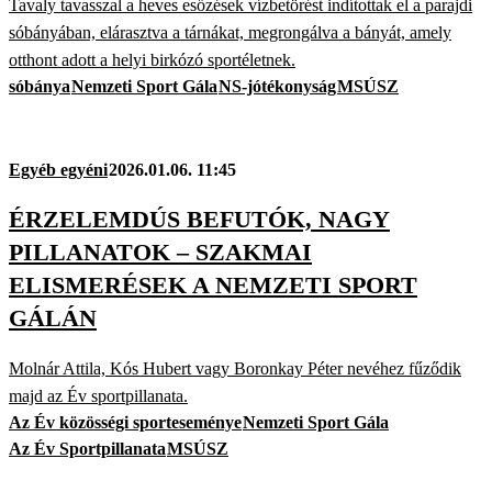
Tavaly tavasszal a heves esőzések vízbetörést indítottak el a parajdi
sóbányában, elárasztva a tárnákat, megrongálva a bányát, amely
otthont adott a helyi birkózó sportéletnek.
sóbánya
Nemzeti Sport Gála
NS-jótékonyság
MSÚSZ
Egyéb egyéni
2026.01.06. 11:45
ÉRZELEMDÚS BEFUTÓK, NAGY
PILLANATOK – SZAKMAI
ELISMERÉSEK A NEMZETI SPORT
GÁLÁN
Molnár Attila, Kós Hubert vagy Boronkay Péter nevéhez fűződik
majd az Év sportpillanata.
Az Év közösségi sporteseménye
Nemzeti Sport Gála
Az Év Sportpillanata
MSÚSZ