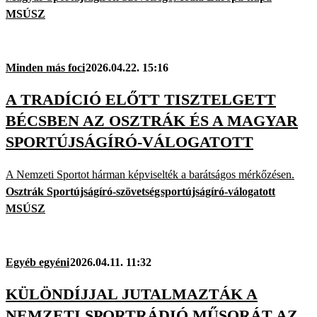
MSÚSZ
Minden más foci
2026.04.22. 15:16
A TRADÍCIÓ ELŐTT TISZTELGETT
BÉCSBEN AZ OSZTRÁK ÉS A MAGYAR
SPORTÚJSÁGÍRÓ-VÁLOGATOTT
A Nemzeti Sportot hárman képviselték a barátságos mérkőzésen.
Osztrák Sportújságíró-szövetség
sportújságíró-válogatott
MSÚSZ
Egyéb egyéni
2026.04.11. 11:32
KÜLÖNDÍJJAL JUTALMAZTÁK A
NEMZETI SPORTRÁDIÓ MŰSORÁT AZ