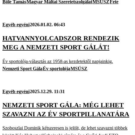
Bőle Tamás
Magyar Máltai Szeretetszolgálat
MSÚSZ
Fete
Egyéb egyéni
2026.01.02. 06:43
HATVANNYOLCADSZOR RENDEZIK
MEG A NEMZETI SPORT GÁLÁT!
Év sportolója-választás az 1958-as kezdetektől napjainkig.
Nemzeti Sport Gála
Év sportolója
MSÚSZ
Egyéb egyéni
2025.12.29. 11:31
NEMZETI SPORT GÁLA: MÉG LEHET
SZAVAZNI AZ ÉV SPORTPILLANATÁRA
Szoboszlai Dominik kétszeresen is jelölt, de lehet szavazni többek