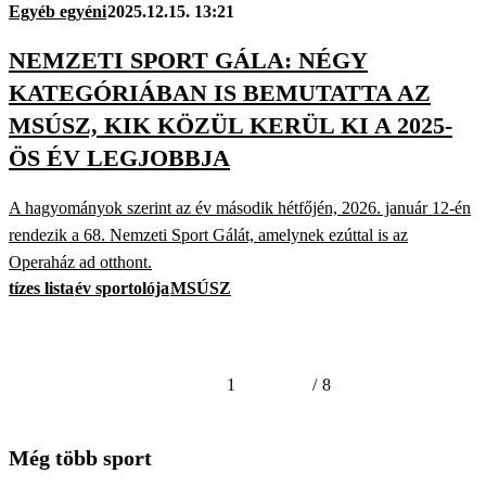
Egyéb egyéni
2025.12.15. 13:21
NEMZETI SPORT GÁLA: NÉGY
KATEGÓRIÁBAN IS BEMUTATTA AZ
MSÚSZ, KIK KÖZÜL KERÜL KI A 2025-
ÖS ÉV LEGJOBBJA
A hagyományok szerint az év második hétfőjén, 2026. január 12-én
rendezik a 68. Nemzeti Sport Gálát, amelynek ezúttal is az
Operaház ad otthont.
tízes lista
év sportolója
MSÚSZ
1
/
8
Még több sport