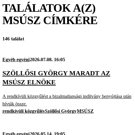
TALÁLATOK A(Z)
MSÚSZ
CÍMKÉRE
146 találat
Egyéb egyéni
2026.07.08. 16:05
SZÖLLŐSI GYÖRGY MARADT AZ
MSÚSZ ELNÖKE
A rendkívüli közgyűlést a bizalmatlansági indítvány benyújtása után
hívták össze.
rendkívüli közgyűlés
Szöllősi György
MSÚSZ
Egyéb egyéni
2026.05.14. 19:05