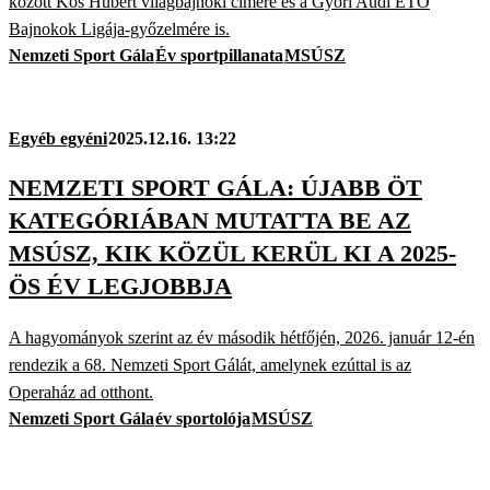
között Kós Hubert világbajnoki címére és a Győri Audi ETO
Bajnokok Ligája-győzelmére is.
Nemzeti Sport Gála
Év sportpillanata
MSÚSZ
Egyéb egyéni
2025.12.16. 13:22
NEMZETI SPORT GÁLA: ÚJABB ÖT
KATEGÓRIÁBAN MUTATTA BE AZ
MSÚSZ, KIK KÖZÜL KERÜL KI A 2025-
ÖS ÉV LEGJOBBJA
A hagyományok szerint az év második hétfőjén, 2026. január 12-én
rendezik a 68. Nemzeti Sport Gálát, amelynek ezúttal is az
Operaház ad otthont.
Nemzeti Sport Gála
év sportolója
MSÚSZ