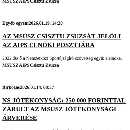
MSÚSZ
AIPS
Csisztu Zsuzsa
Egyéb egyéni
2026.01.19. 14:28
AZ MSÚSZ CSISZTU ZSUZSÁT JELÖLI
AZ AIPS ELNÖKI POSZTJÁRA
2022 óta ő a Nemzetközi Sportújságíró-szövetség egyik alelnöke.
MSÚSZ
AIPS
Csisztu Zsuzsa
Birkózás
2026.01.14. 08:37
NS-JÓTÉKONYSÁG: 250 000 FORINTTAL
ZÁRULT AZ MSÚSZ JÓTÉKONYSÁGI
ÁRVERÉSE