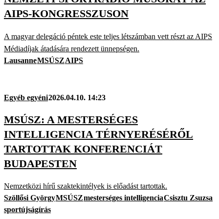
AIPS-KONGRESSZUSON
A magyar delegáció péntek este teljes létszámban vett részt az AIPS
Médiadíjak átadására rendezett ünnepségen.
Lausanne
MSÚSZ
AIPS
Egyéb egyéni
2026.04.10. 14:23
MSÚSZ: A MESTERSÉGES
INTELLIGENCIA TÉRNYERÉSÉRŐL
TARTOTTAK KONFERENCIÁT
BUDAPESTEN
Nemzetközi hírű szaktekintélyek is előadást tartottak.
Szöllősi György
MSÚSZ
mesterséges intelligencia
Csisztu Zsuzsa
sportújságírás