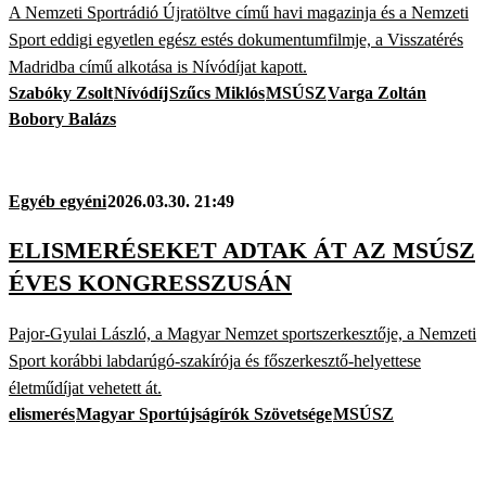
A Nemzeti Sportrádió Újratöltve című havi magazinja és a Nemzeti
Sport eddigi egyetlen egész estés dokumentumfilmje, a Visszatérés
Madridba című alkotása is Nívódíjat kapott.
Szabóky Zsolt
Nívódíj
Szűcs Miklós
MSÚSZ
Varga Zoltán
Bobory Balázs
Egyéb egyéni
2026.03.30. 21:49
ELISMERÉSEKET ADTAK ÁT AZ MSÚSZ
ÉVES KONGRESSZUSÁN
Pajor-Gyulai László, a Magyar Nemzet sportszerkesztője, a Nemzeti
Sport korábbi labdarúgó-szakírója és főszerkesztő-helyettese
életműdíjat vehetett át.
elismerés
Magyar Sportújságírók Szövetsége
MSÚSZ