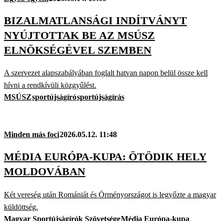
BIZALMATLANSÁGI INDÍTVÁNYT
NYÚJTOTTAK BE AZ MSÚSZ
ELNÖKSÉGÉVEL SZEMBEN
A szervezet alapszabályában foglalt hatvan napon belül össze kell
hívni a rendkívüli közgyűlést.
MSÚSZ
sportújságíró
sportújságírás
Minden más foci
2026.05.12. 11:48
MÉDIA EURÓPA-KUPA: ÖTÖDIK HELY
MOLDOVÁBAN
Két vereség után Romániát és Örményországot is legyőzte a magyar
küldöttség.
Magyar Sportújságírók Szövetsége
Média Európa-kupa