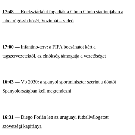
17:48
— Rocksztárként fogadták a Cholo Cholo stadionjában a
labdarúgó-vb hősét, Vozinhát – videó
17:00
— Infantino-terv: a FIFA bocsánatot kért a
tagszervezetektől, az elnökség támogatja a vezetőséget
16:43
— Vb 2030: a spanyol sportminiszter szerint a döntőt
Spanyolországban kell megrendezni
16:31
— Diego Forlán lett az uruguayi futballválogatott
szövetségi kapitánya