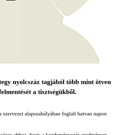
gy nyolcszáz tagjából több mint ötven
elmentését a tisztségükből.
a szervezet alapszabályában foglalt hatvan napon
zükséges ahhoz, hogy a kezdeményezés eredményes