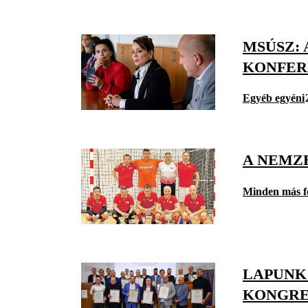
MSÚSZ:
KONFER
Egyéb egyéni
A NEMZ
Minden más f
LAPUNK
KONGRE