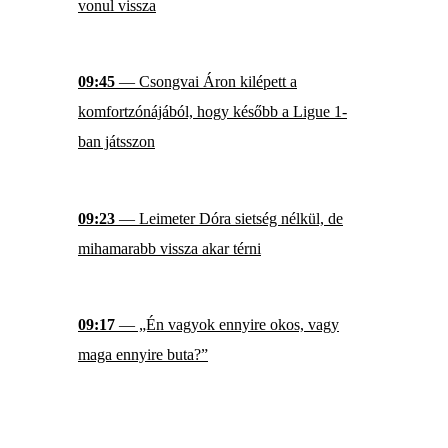
vonul vissza
09:45
— Csongvai Áron kilépett a
komfortzónájából, hogy később a Ligue 1-
ban játsszon
09:23
— Leimeter Dóra sietség nélkül, de
mihamarabb vissza akar térni
09:17
— „Én vagyok ennyire okos, vagy
maga ennyire buta?”