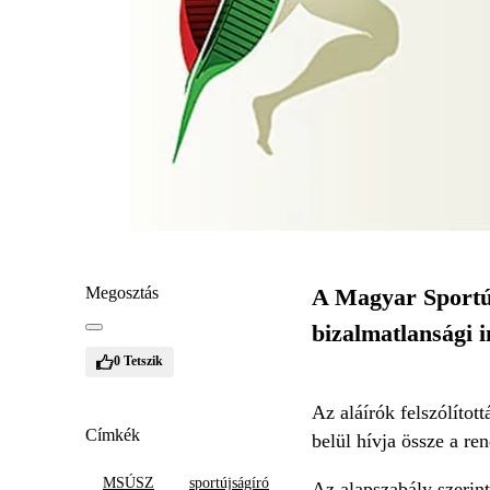
Megosztás
A Magyar Sportúj
bizalmatlansági i
0
Tetszik
Az aláírók felszólíto
Címkék
belül hívja össze a re
MSÚSZ
sportújságíró
Az alapszabály szerin