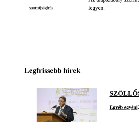
legyen.
sportújságírás
Legfrissebb hírek
SZÖLLŐ
Egyéb egyéni