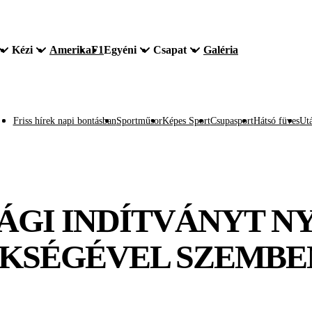
Kézi
Amerika
F1
Egyéni
Csapat
Galéria
Friss hírek napi bontásban
Sportműsor
Képes Sport
Csupasport
Hátsó füves
Utá
GI INDÍTVÁNYT N
ÖKSÉGÉVEL SZEMBE