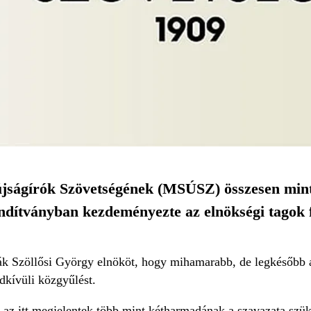
ságírók Szövetségének (MSÚSZ) összesen minte
ndítványban kezdeményezte az elnökségi tagok f
tták Szöllősi György elnököt, hogy mihamarabb, de legkésőbb 
ndkívüli közgyűlést.
t az itt megjelentek több mint kétharmadának a szavazata s