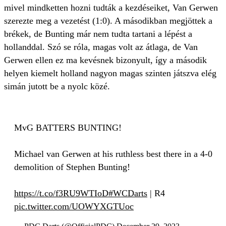
mivel mindketten hozni tudták a kezdéseiket, Van Gerwen
szerezte meg a vezetést (1:0). A másodikban megjöttek a
brékek, de Bunting már nem tudta tartani a lépést a
hollanddal. Szó se róla, magas volt az átlaga, de Van
Gerwen ellen ez ma kevésnek bizonyult, így a második
helyen kiemelt holland nagyon magas szinten játszva elég
simán jutott be a nyolc közé.
MvG BATTERS BUNTING!
Michael van Gerwen at his ruthless best there in a 4-0
demolition of Stephen Bunting!
https://t.co/f3RU9WTIoD
#WCDarts
| R4
pic.twitter.com/UOWYXGTUoc