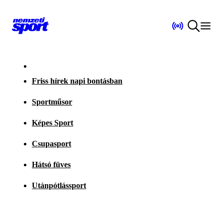
Friss hírek napi bontásban
Sportműsor
Képes Sport
Csupasport
Hátsó füves
Utánpótlássport