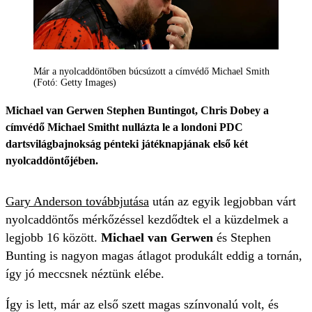
Már a nyolcaddöntőben búcsúzott a címvédő Michael Smith
(Fotó: Getty Images)
Michael van Gerwen Stephen Buntingot, Chris Dobey a
címvédő Michael Smitht nullázta le a londoni PDC
dartsvilágbajnokság pénteki játéknapjának első két
nyolcaddöntőjében.
Gary Anderson továbbjutása
után az egyik legjobban várt
nyolcaddöntős mérkőzéssel kezdődtek el a küzdelmek a
legjobb 16 között.
Michael van Gerwen
és Stephen
Bunting is nagyon magas átlagot produkált eddig a tornán,
így jó meccsnek néztünk elébe.
Így is lett, már az első szett magas színvonalú volt, és