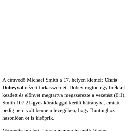
A címvédő Michael Smith a 17. helyen kiemelt
Chris
Dobeyval
nézett farkasszemet. Dobey rögtön egy brékkel
kezdett és előnyét megtartva megszerezte a vezetést (0:1).
Smith 107.21-gyes körátlaggal került hátrányba, emiatt
pedig nem volt benne a levegőben, hogy Buntinghoz
hasonlóan őt is kisöprik.
Márpedig így lett. Ugyan nagyon hasonló átlagot