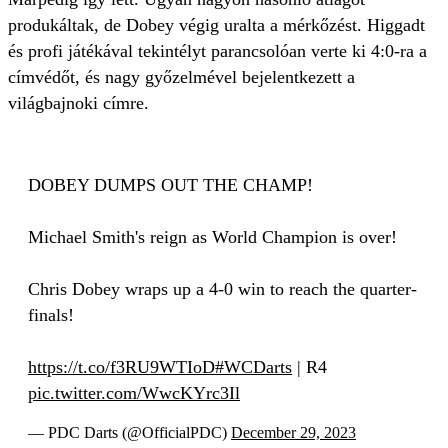
produkáltak, de Dobey végig uralta a mérkőzést. Higgadt
és profi játékával tekintélyt parancsolóan verte ki 4:0-ra a
címvédőt, és nagy győzelmével bejelentkezett a
világbajnoki címre.
DOBEY DUMPS OUT THE CHAMP!
Michael Smith's reign as World Champion is over!
Chris Dobey wraps up a 4-0 win to reach the quarter-
finals!
https://t.co/f3RU9WTIoD
#WCDarts
| R4
pic.twitter.com/WwcKYrc3Il
— PDC Darts (@OfficialPDC)
December 29, 2023