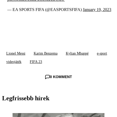
— EA SPORTS FIFA (@EASPORTSFIFA)
January 19, 2023
Lionel Messi
Karim Benzema
Kylian Mbappé
e-sport
videojáték
FIFA 23
0 KOMMENT
Legfrissebb hírek