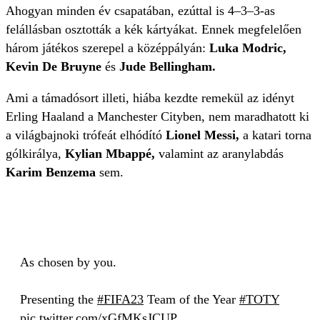
Ahogyan minden év csapatában, ezúttal is 4–3–3-as
felállásban osztották a kék kártyákat. Ennek megfelelően
három játékos szerepel a középpályán:
Luka Modric,
Kevin De Bruyne
és
Jude Bellingham.
Ami a támadósort illeti, hiába kezdte remekül az idényt
Erling Haaland a Manchester Cityben, nem maradhatott ki
a világbajnoki trófeát elhódító
Lionel Messi,
a katari torna
gólkirálya,
Kylian Mbappé,
valamint az aranylabdás
Karim Benzema
sem.
As chosen by you.
Presenting the
#FIFA23
Team of the Year
#TOTY
pic.twitter.com/xGfMKsJCUP