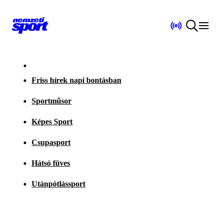
Friss hírek napi bontásban
Sportműsor
Képes Sport
Csupasport
Hátsó füves
Utánpótlássport