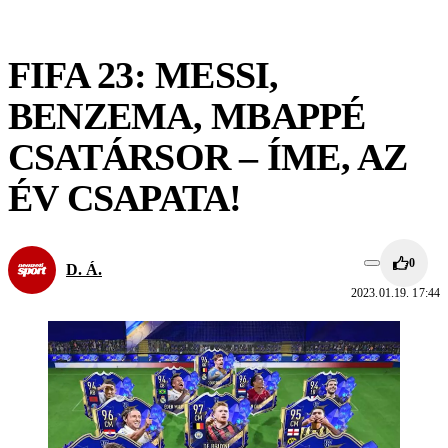
FIFA 23: MESSI,
BENZEMA, MBAPPÉ
CSATÁRSOR – ÍME, AZ
ÉV CSAPATA!
0
D. Á.
2023.01.19. 17:44