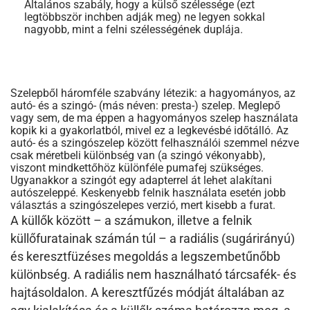
Általános szabály, hogy a külső szélessége (ezt
legtöbbször inchben adják meg) ne legyen sokkal
nagyobb, mint a felni szélességének duplája.
Szelepből háromféle szabvány létezik: a hagyományos, az
autó- és a szingó- (más néven: presta-) szelep. Meglepő
vagy sem, de ma éppen a hagyományos szelep használata
kopik ki a gyakorlatból, mivel ez a legkevésbé időtálló. Az
autó- és a szingószelep között felhasználói szemmel nézve
csak méretbeli különbség van (a szingó vékonyabb),
viszont mindkettőhöz különféle pumafej szükséges.
Ugyanakkor a szingót egy adapterrel át lehet alakítani
autószeleppé. Keskenyebb felnik használata esetén jobb
választás a szingószelepes verzió, mert kisebb a furat.
A küllők között – a számukon, illetve a felnik
küllőfuratainak számán túl – a radiális (sugárirányú)
és keresztfüzéses megoldás a legszembetűnőbb
különbség. A radiális nem használható tárcsafék- és
hajtásoldalon. A keresztfűzés módját általában az