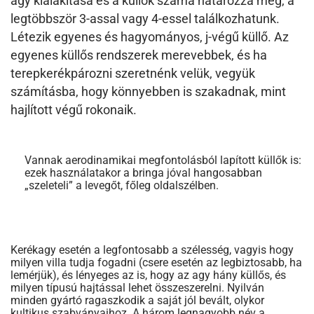
agy kialakítása és a küllők száma határozza meg, a
legtöbbször 3-assal vagy 4-essel találkozhatunk.
Létezik egyenes és hagyományos, j-végű küllő. Az
egyenes küllős rendszerek merevebbek, és ha
terepkerékpározni szeretnénk velük, vegyük
számításba, hogy könnyebben is szakadnak, mint
hajlított végű rokonaik.
Vannak aerodinamikai megfontolásból lapított küllők is:
ezek használatakor a bringa jóval hangosabban
„szeleteli” a levegőt, főleg oldalszélben.
Kerékagy esetén a legfontosabb a szélesség, vagyis hogy
milyen villa tudja fogadni (csere esetén az legbiztosabb, ha
lemérjük), és lényeges az is, hogy az agy hány küllős, és
milyen típusú hajtással lehet összeszerelni. Nyilván
minden gyártó ragaszkodik a saját jól bevált, olykor
kultikus szabványaihoz. A három legnagyobb név a