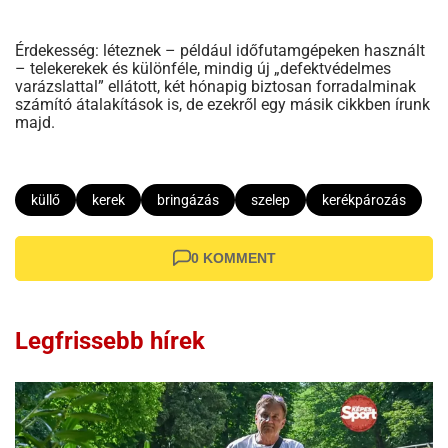
Érdekesség: léteznek – például időfutamgépeken használt
– telekerekek és különféle, mindig új „defektvédelmes
varázslattal” ellátott, két hónapig biztosan forradalminak
számító átalakítások is, de ezekről egy másik cikkben írunk
majd.
küllő
kerek
bringázás
szelep
kerékpározás
0 KOMMENT
Legfrissebb hírek