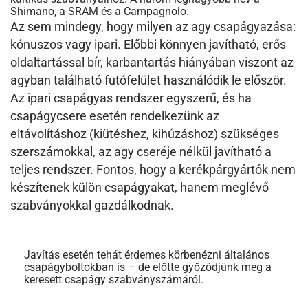
Shimano, a SRAM és a Campagnolo.
Az sem mindegy, hogy milyen az agy csapágyazása:
kónuszos vagy ipari. Előbbi könnyen javítható, erős
oldaltartással bír, karbantartás hiányában viszont az
agyban található futófelület használódik le először.
Az ipari csapágyas rendszer egyszerű, és ha
csapágycsere esetén rendelkezünk az
eltávolításhoz (kiütéshez, kihúzáshoz) szükséges
szerszámokkal, az agy cseréje nélkül javítható a
teljes rendszer. Fontos, hogy a kerékpárgyártók nem
készítenek külön csapágyakat, hanem meglévő
szabványokkal gazdálkodnak.
Javítás esetén tehát érdemes körbenézni általános
csapágyboltokban is – de előtte győződjünk meg a
keresett csapágy szabványszámáról.