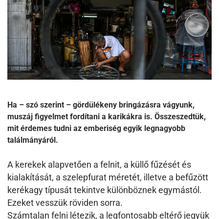
Ha – szó szerint – gördülékeny bringázásra vágyunk,
muszáj figyelmet fordítani a karikákra is. Összeszedtük,
mit érdemes tudni az emberiség egyik legnagyobb
találmányáról.
A kerekek alapvetően a felnit, a küllő fűzését és
kialakítását, a szelepfurat méretét, illetve a befűzött
kerékagy típusát tekintve különböznek egymástól.
Ezeket vesszük röviden sorra.
Számtalan felni létezik, a legfontosabb eltérő jegyük