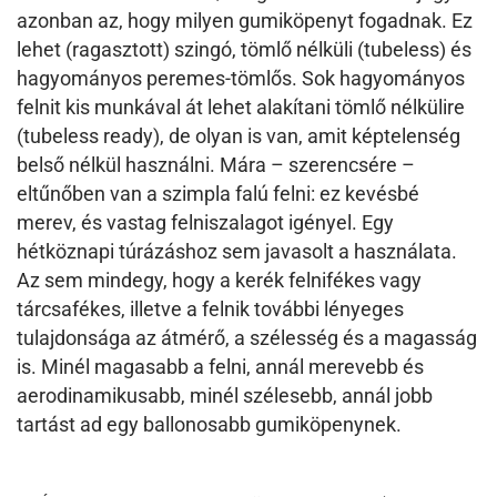
azonban az, hogy milyen gumiköpenyt fogadnak. Ez
lehet (ragasztott) szingó, tömlő nélküli (tubeless) és
hagyományos peremes-tömlős. Sok hagyományos
felnit kis munkával át lehet alakítani tömlő nélkülire
(tubeless ready), de olyan is van, amit képtelenség
belső nélkül használni. Mára – szerencsére –
eltűnőben van a szimpla falú felni: ez kevésbé
merev, és vastag felniszalagot igényel. Egy
hétköznapi túrázáshoz sem javasolt a használata.
Az sem mindegy, hogy a kerék felnifékes vagy
tárcsafékes, illetve a felnik további lényeges
tulajdonsága az átmérő, a szélesség és a magasság
is. Minél magasabb a felni, annál merevebb és
aerodinamikusabb, minél szélesebb, annál jobb
tartást ad egy ballonosabb gumiköpenynek.