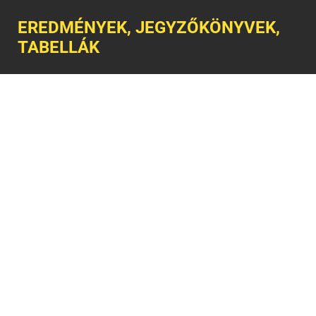
EREDMÉNYEK, JEGYZŐKÖNYVEK,
TABELLÁK
NAPI SPORTMŰSOR
INFORMÁCIÓ
A Nemzeti Sport Online kiadója a N.S. MÉDIA ÉS VAGYONKEZELŐ Kft. ©
Minden jog fenntartva