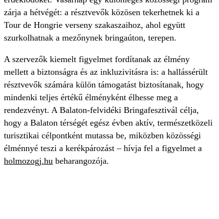
zárja a hétvégét: a résztvevők közösen tekerhetnek ki a
Tour de Hongrie verseny szakaszaihoz, ahol együtt
szurkolhatnak a mezőnynek bringaúton, terepen.
A szervezők kiemelt figyelmet fordítanak az élmény
mellett a biztonságra és az inkluzivitásra is: a hallássérült
résztvevők számára külön támogatást biztosítanak, hogy
mindenki teljes értékű élményként élhesse meg a
rendezvényt. A Balaton-felvidéki Bringafesztivál célja,
hogy a Balaton térségét egész évben aktív, természetközeli
turisztikai célpontként mutassa be, miközben közösségi
élménnyé teszi a kerékpározást – hívja fel a figyelmet a
holmozogj.hu
beharangozója.