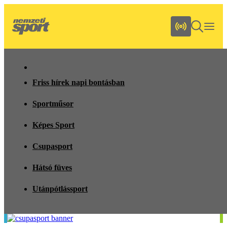
Friss hírek napi bontásban
Sportműsor
Képes Sport
Csupasport
Hátsó füves
Utánpótlássport