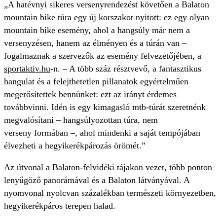
„A hatévnyi sikeres versenyrendezést követően a Balaton
mountain bike túra egy új korszakot nyitott: ez egy olyan
mountain bike esemény, ahol a hangsúly már nem a
versenyzésen, hanem az élményen és a túrán van –
fogalmaznak a szervezők az esemény felvezetőjében, a
sportaktiv.hu
-n. – A több száz résztvevő, a fantasztikus
hangulat és a felejthetetlen pillanatok egyértelműen
megerősítettek bennünket: ezt az irányt érdemes
továbbvinni. Idén is egy kimagasló mtb-túrát szeretnénk
megvalósítani – hangsúlyozottan túra, nem
verseny formában –, ahol mindenki a saját tempójában
élvezheti a hegyikerékpározás örömét.”
Az útvonal a Balaton-felvidéki tájakon vezet, több ponton
lenyűgöző panorámával és a Balaton látványával. A
nyomvonal nyolcvan százalékban természeti környezetben,
hegyikerékpáros terepen halad.