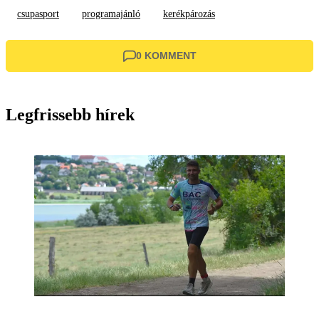
csupasport
programajánló
kerékpározás
0 KOMMENT
Legfrissebb hírek