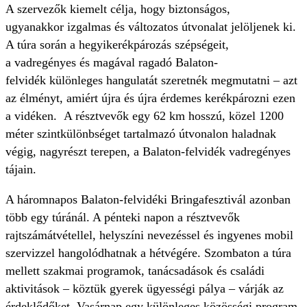
A szervezők kiemelt célja, hogy biztonságos,
ugyanakkor izgalmas és változatos útvonalat jelöljenek ki.
A túra során a hegyikerékpározás szépségeit,
a vadregényes és magával ragadó Balaton-
felvidék különleges hangulatát szeretnék megmutatni – azt
az élményt, amiért újra és újra érdemes kerékpározni ezen
a vidéken.
A résztvevők egy 62 km hosszú, közel 1200
méter szintkülönbséget tartalmazó útvonalon haladnak
végig, nagyrészt terepen, a Balaton-felvidék vadregényes
tájain.
A háromnapos Balaton-felvidéki Bringafesztivál azonban
több egy túránál. A pénteki napon a résztvevők
rajtszámátvétellel, helyszíni nevezéssel és ingyenes mobil
szervizzel hangolódhatnak a hétvégére. Szombaton a túra
mellett szakmai programok, tanácsadások és családi
aktivitások – köztük gyerek ügyességi pálya – várják az
érdeklődőket.
Vasárnap egy különleges közösségi program