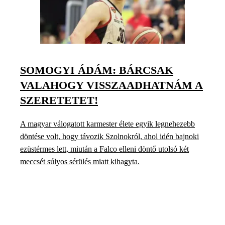
SOMOGYI ÁDÁM: BÁRCSAK
VALAHOGY VISSZAADHATNÁM A
SZERETETET!
A magyar válogatott karmester élete egyik legnehezebb
döntése volt, hogy távozik Szolnokról, ahol idén bajnoki
ezüstérmes lett, miután a Falco elleni döntő utolsó két
meccsét súlyos sérülés miatt kihagyta.