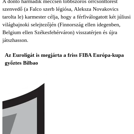
A döntő harmadik meccsén többszörös orrcsonttörést
szenvedő (a Falco szerb légiósa, Aleksza Novakovics
tarolta le) karmester célja, hogy a férfiválogatott két júliusi
világbajnoki selejtezőjén (Finnország ellen idegenben,
Belgium ellen Székesfehérváron) visszatérjen és újra
játszhasson.
Az Euroligát is megjárta a friss FIBA Európa-kupa
győztes Bilbao