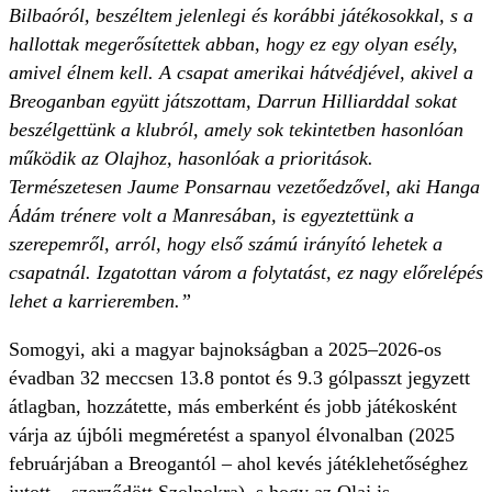
Bilbaóról, beszéltem jelenlegi és korábbi játékosokkal, s a
hallottak megerősítettek abban, hogy ez egy olyan esély,
amivel élnem kell. A csapat amerikai hátvédjével, akivel a
Breoganban együtt játszottam, Darrun Hilliarddal sokat
beszélgettünk a klubról, amely sok tekintetben hasonlóan
működik az Olajhoz, hasonlóak a prioritások.
Természetesen Jaume Ponsarnau vezetőedzővel, aki Hanga
Ádám trénere volt a Manresában, is egyeztettünk a
szerepemről, arról, hogy első számú irányító lehetek a
csapatnál. Izgatottan várom a folytatást, ez nagy előrelépés
lehet a karrieremben.”
Somogyi, aki a magyar bajnokságban a 2025–2026-os
évadban 32 meccsen 13.8 pontot és 9.3 gólpasszt jegyzett
átlagban, hozzátette, más emberként és jobb játékosként
várja az újbóli megméretést a spanyol élvonalban (2025
februárjában a Breogantól – ahol kevés játéklehetőséghez