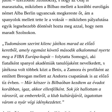
jutott – szerződött Szolnokra), s hogy az Olaj is
marasztalta, miközben a Bilbao mellett a korábbi euroligás
német Alba Berlin ugyancsak megkereste őt, ám a
spanyolok mellett tette le a voksát – miközben pályafutása
egyik legnehezebb döntését hozta meg azzal, hogy nem
maradt Szolnokon.
„Tudomásom szerint kilenc játékos marad az előző
keretből, amely egymást követő második alkalommal nyerte
meg a FIBA Európa-kupát
– folytatta Somogyi, aki
fiatalként spanyol akadémiák tanulójaként nevelkedett, s
játékosa volt többek közt a Betis, a Zamora és profiként az
említett Breogan mellett az Andorra csapatának is az előző
tíz évben.
– Már kétszer is Bilbaóban kezdtem az évadot
korábban, igaz, akkor ellenfélként. Sok jót hallottam a
városról, az emberekről, a klub kultúrájáról, izgatottan
várom a nyár végi idénykezdetet.”