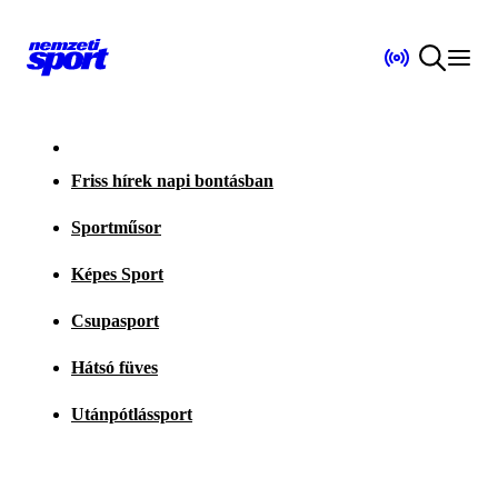
Friss hírek napi bontásban
Sportműsor
Képes Sport
Csupasport
Hátsó füves
Utánpótlássport