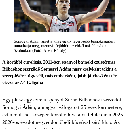
Somogyi Ádám ismét a világ egyik legerősebb bajnokságában
mutathatja meg, mennyit fejlődött az előző másfél évben
Szolnokon (Fotó: Árvai Károly)
A korábbi euroligás, 2011-ben spanyol bajnoki ezüstérmes
Bilbaóhoz szerződő Somogyi Ádám nagy esélyként tekint a
szereplésére, úgy véli, más emberként, jobb játékosként tér
vissza az ACB-ligába.
Egy plusz egy évre a spanyol Surne Bilbaóhoz szerződött
Somogyi Ádám, a magyar válogatott 25 éves karmestere,
ezt a múlt hét közepén közölte hivatalos felületein a 2025–
2026-os évadot negyeddöntőbeli búcsúval záró klub. Az