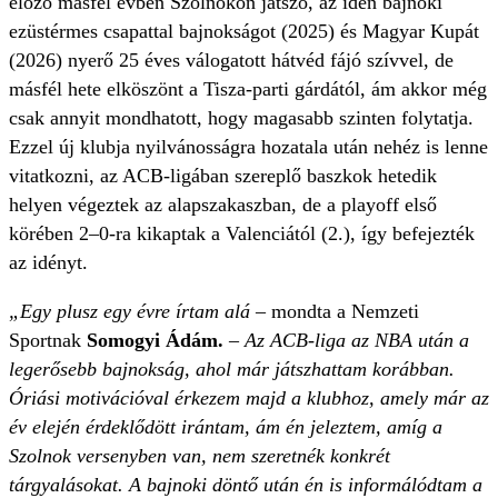
előző másfél évben Szolnokon játszó, az idén bajnoki
ezüstérmes csapattal bajnokságot (2025) és Magyar Kupát
(2026) nyerő 25 éves válogatott hátvéd fájó szívvel, de
másfél hete elköszönt a Tisza-parti gárdától, ám akkor még
csak annyit mondhatott, hogy magasabb szinten folytatja.
Ezzel új klubja nyilvánosságra hozatala után nehéz is lenne
vitatkozni, az ACB-ligában szereplő baszkok hetedik
helyen végeztek az alapszakaszban, de a playoff első
körében 2–0-ra kikaptak a Valenciától (2.), így befejezték
az idényt.
„Egy plusz egy évre írtam alá
– mondta a Nemzeti
Sportnak
Somogyi Ádám.
– Az ACB-liga az NBA után a
legerősebb bajnokság, ahol már játszhattam korábban.
Óriási motivációval érkezem majd a klubhoz, amely már az
év elején érdeklődött irántam, ám én jeleztem, amíg a
Szolnok versenyben van, nem szeretnék konkrét
tárgyalásokat. A bajnoki döntő után én is informálódtam a