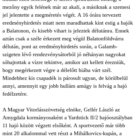
mezőny egyik felének már az akali, a másiknak a szemesi
jel jelentette a megméretés végét. A 16 órára tervezett
eredményhirdetés miatt nem maradhattak kint estig a hajók
a Balatonon, és kisebb vihart is jeleztek délutánra. Ennek
aztán csak a széle érkezett meg végül Balatonföldvárra
délután, pont az eredményhirdetés során, a Galamb-
szigeten lévő rendezvénysátorból jó néhányan nagyokat
sóhajtottak a vízre tekintve, amikor azt kellett érezniük,
hogy megérkezett végre a délelőtt hiába várt szél.
Mindehhez kis csapadék is párosult ugyan, de körülbelül
annyi, amennyit egy jobb hullám amúgy is felvág a hajó
fedélzetére.
A Magyar Vitorlásszövetség elnöke, Gellér László az
Amygdala kormányosaként a Yardstick II/2 hajóosztályban
11 hajó között végzett elsőként. A sportvezető már több
mint 20 alkalommal vett részt a Mihálkovics-kupán, a