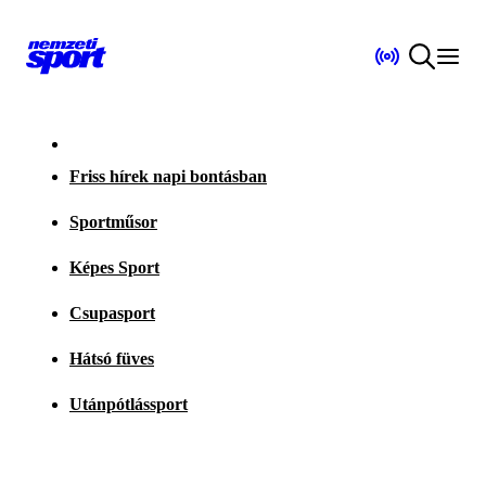
Friss hírek napi bontásban
Sportműsor
Képes Sport
Csupasport
Hátsó füves
Utánpótlássport