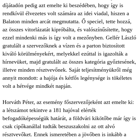
díjátadón pedig azt emelte ki beszédében, hogy így is
rendkívül élvezetes volt számára az idei viadal, hiszen a
Balaton minden arcát megmutatta. Ő speciel, tette hozzá,
az összes vitorlázatát kipróbálta, és valószínűsítette, hogy
ezzel mindenki más is így volt a mezőnyben. Gellér László
gratulált a szervezőknek a vízen és a parton biztosított
kiváló körülményekért, melyekkel ezúttal is igazolták a
hírnevüket, majd gratulált az összes kategória győztesének,
illetve minden résztvevőnek. Saját teljesítményükről még
annyit mondott: a hajója és kétfős legénysége is tökéletes
volt a hétvége mindkét napján.
Horváth Péter, az esemény főszervezőjeként azt emelte ki:
a létszámot tekintve a 181 hajóval elérték
befogadóképességük határát, a földvári kikötőbe már így is
csak cipőkanállal tudták beszuszakolni az ott alvó
résztvevőket. Ennek ismeretében a jövőben is inkább a