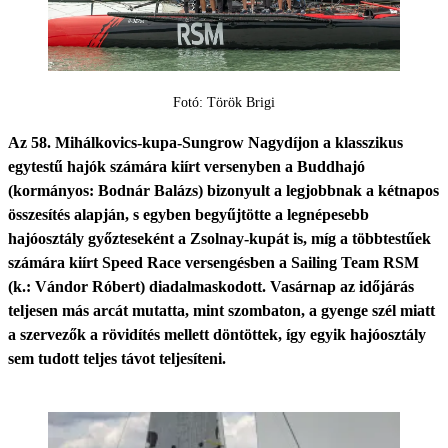
Fotó: Török Brigi
Az 58. Mihálkovics-kupa-Sungrow Nagydíjon a klasszikus
egytestű hajók számára kiírt versenyben a Buddhajó
(kormányos: Bodnár Balázs) bizonyult a legjobbnak a kétnapos
összesítés alapján, s egyben begyűjtötte a legnépesebb
hajóosztály győzteseként a Zsolnay-kupát is, míg a többtestűek
számára kiírt Speed Race versengésben a Sailing Team RSM
(k.: Vándor Róbert) diadalmaskodott. Vasárnap az időjárás
teljesen más arcát mutatta, mint szombaton, a gyenge szél miatt
a szervezők a rövidítés mellett döntöttek, így egyik hajóosztály
sem tudott teljes távot teljesíteni.