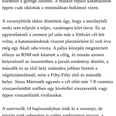
küzdenie a gyenge szélben. A máskor repülő katamaránok
éppen csak siklottak a minimálisan hullámzó vízen.
A versenybírók ekkor döntöttek úgy, hogy a mezőnyből
senki sem teljesíti a teljes, vasárnapra kiírt távot. Ez az
egytestűeknél a szemesi jel után már a földvári cél lett
volna, a katamaránoknak viszont plusztávként ki volt írva
még egy Akali oda-vissza. A pálya közepén megszerzett
előnye az RSM-nek kitartott a célig, és miután azonos
helyezésnél az összetettben a javuló eredmény döntött, a
második és az első hely számukra jobban fizetett a
végelszámolásnál, mint a Fifty-Fifty első és második
helye. Józsa Mártonék ugyanis a cél előtt már 7-8 csomóra
visszaerősödött szélben egy kivétellel visszaverték vagy
éppen visszaelőzték riválisaikat.
A szervezők 14 hajóosztályban írták ki a versenyt, de
miután ezek sebessége is széles spektrumon mozog, a