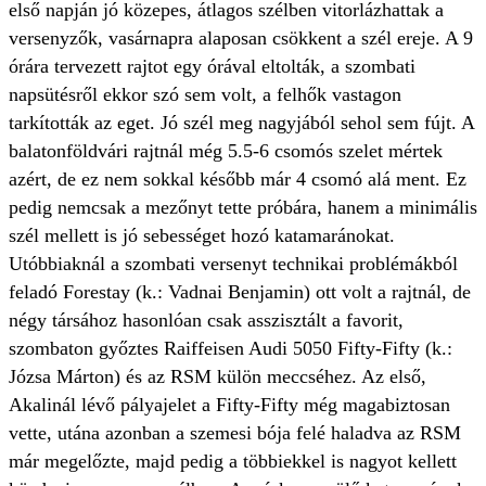
első napján jó közepes, átlagos szélben vitorlázhattak a
versenyzők, vasárnapra alaposan csökkent a szél ereje. A 9
órára tervezett rajtot egy órával eltolták, a szombati
napsütésről ekkor szó sem volt, a felhők vastagon
tarkították az eget. Jó szél meg nagyjából sehol sem fújt. A
balatonföldvári rajtnál még 5.5-6 csomós szelet mértek
azért, de ez nem sokkal később már 4 csomó alá ment. Ez
pedig nemcsak a mezőnyt tette próbára, hanem a minimális
szél mellett is jó sebességet hozó katamaránokat.
Utóbbiaknál a szombati versenyt technikai problémákból
feladó Forestay (k.: Vadnai Benjamin) ott volt a rajtnál, de
négy társához hasonlóan csak asszisztált a favorit,
szombaton győztes Raiffeisen Audi 5050 Fifty-Fifty (k.:
Józsa Márton) és az RSM külön meccséhez. Az első,
Akalinál lévő pályajelet a Fifty-Fifty még magabiztosan
vette, utána azonban a szemesi bója felé haladva az RSM
már megelőzte, majd pedig a többiekkel is nagyot kellett