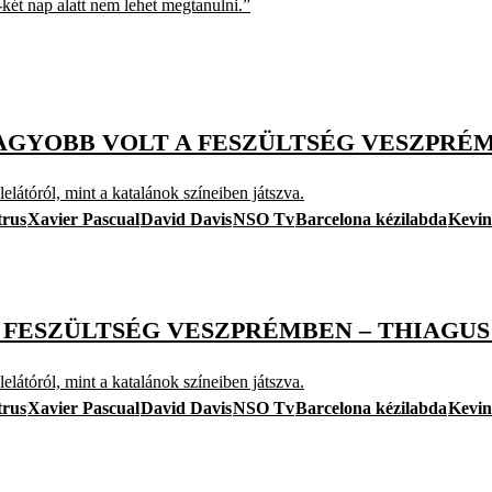
két nap alatt nem lehet megtanulni.”
NAGYOBB VOLT A FESZÜLTSÉG VESZPRÉM
látóról, mint a katalánok színeiben játszva.
trus
Xavier Pascual
David Davis
NSO Tv
Barcelona kézilabda
Kevin
 FESZÜLTSÉG VESZPRÉMBEN – THIAGUS
látóról, mint a katalánok színeiben játszva.
trus
Xavier Pascual
David Davis
NSO Tv
Barcelona kézilabda
Kevin