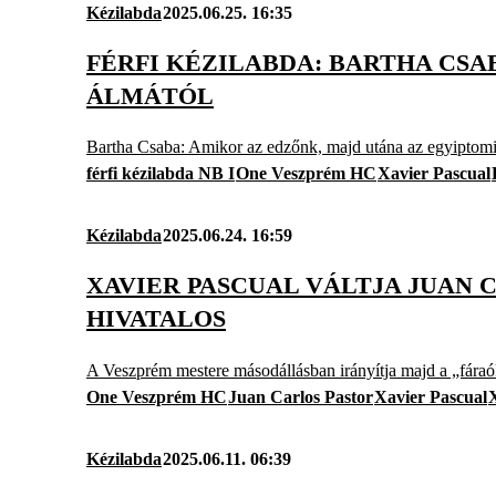
Kézilabda
2025.06.25. 16:35
FÉRFI KÉZILABDA: BARTHA CSA
ÁLMÁTÓL
Bartha Csaba: Amikor az edzőnk, majd utána az egyiptomi 
férfi kézilabda NB I
One Veszprém HC
Xavier Pascual
Kézilabda
2025.06.24. 16:59
XAVIER PASCUAL VÁLTJA JUAN 
HIVATALOS
A Veszprém mestere másodállásban irányítja majd a „fáraó
One Veszprém HC
Juan Carlos Pastor
Xavier Pascual
Kézilabda
2025.06.11. 06:39