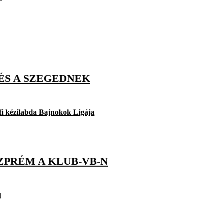
ÉS A SZEGEDNEK
fi kézilabda Bajnokok Ligája
ZPRÉM A KLUB-VB-N
l