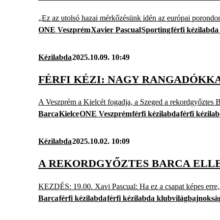
„Ez az utolsó hazai mérkőzésünk idén az európai porondon,
ONE Veszprém
Xavier Pascual
Sporting
férfi kézilabd
Kézilabda
2025.10.09. 10:49
FÉRFI KÉZI: NAGY RANGADÓKKA
A Veszprém a Kielcét fogadja, a Szeged a rekordgyőztes Ba
Barca
Kielce
ONE Veszprém
férfi kézilabda
férfi kézil
Kézilabda
2025.10.02. 10:09
A REKORDGYŐZTES BARCA ELLEN
KEZDÉS: 19.00. Xavi Pascual: Ha ez a csapat képes erre,
Barca
férfi kézilabda
férfi kézilabda klubvilágbajnoksá