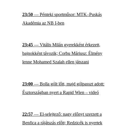
23:50
— Pénteki sportműsor: MTK–Puskás
Akadémia az NB I-ben
23:45
— Vitális Milán gyerekként érkezett,
bajnokként távozik; Corbu Máriusz: Élmény
lenne Mohamed Szalah ellen játszani
23:00
— Bolla gólt lőtt, majd gólpasszt adott:
Észtországban nyert a Rapid Wien – videó
22:57
— El-selejtező: nagy előnyt szerzett a
Benfica a rájátszás előtt; Redzicék is nyertek