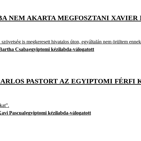
BA NEM AKARTA MEGFOSZTANI XAVIER 
szövetség is megkeresett hivatalos úton, egyáltalán nem örültem ennek
Bartha Csaba
egyiptomi kézilabda-válogatott
CARLOS PASTORT AZ EGYIPTOMI FÉRFI
kat”.
Xavi Pascual
egyiptomi kézilabda-válogatott