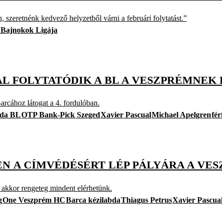
 szeretnénk kedvező helyzetből várni a februári folytatást.”
a Bajnokok Ligája
L FOLYTATÓDIK A BL A VESZPRÉMNEK 
rcához látogat a 4. fordulóban.
abda BL
OTP Bank-Pick Szeged
Xavier Pascual
Michael Apelgren
fér
 A CÍMVÉDÉSÉRT LÉP PÁLYÁRA A VES
 akkor rengeteg mindent elérhetünk.
g
One Veszprém HC
Barca kézilabda
Thiagus Petrus
Xavier Pascua