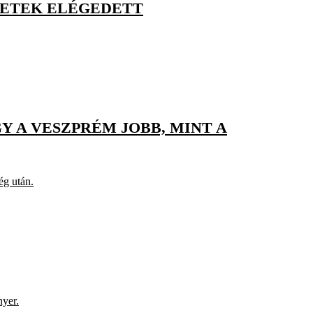
HETEK ELÉGEDETT
Y A VESZPRÉM JOBB, MINT A
ég után.
nyer.