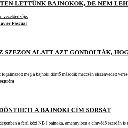
TEN LETTÜNK BAJNOKOK, DE NEM LE
ém vezetőedzője.
avier Pascual
Z SZEZON ALATT AZT GONDOLTÁK, HOG
t fogalmazott meg a bajnoki döntő második meccsén elszenvedett veres
szprém
DÖNTHETI A BAJNOKI CÍM SORSÁT
genben a férfi kézi NB I bajnoka, amennyiben a címvédő szerdán is 