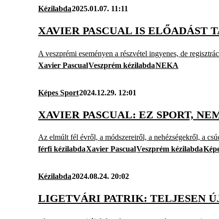
Kézilabda
2025.01.07. 11:11
XAVIER PASCUAL IS ELŐADÁST 
A veszprémi eseményen a részvétel ingyenes, de regisztrác
Xavier Pascual
Veszprém kézilabda
NEKA
Képes Sport
2024.12.29. 12:01
XAVIER PASCUAL: EZ SPORT, N
Az elmúlt fél évről, a módszereiről, a nehézségekről, a csú
férfi kézilabda
Xavier Pascual
Veszprém kézilabda
Képe
Kézilabda
2024.08.24. 20:02
LIGETVÁRI PATRIK: TELJESEN