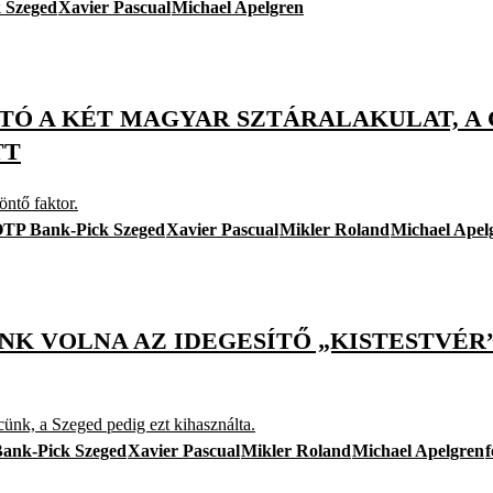
 Szeged
Xavier Pascual
Michael Apelgren
TÓ A KÉT MAGYAR SZTÁRALAKULAT, A 
TT
ntő faktor.
TP Bank-Pick Szeged
Xavier Pascual
Mikler Roland
Michael Apel
K VOLNA AZ IDEGESÍTŐ „KISTESTVÉR”
rcünk, a Szeged pedig ezt kihasználta.
ank-Pick Szeged
Xavier Pascual
Mikler Roland
Michael Apelgren