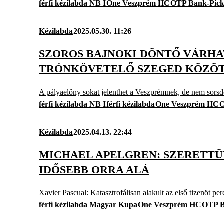
férfi kézilabda NB I
One Veszprém HC
OTP Bank-Pick
Kézilabda
2025.05.30. 11:26
SZOROS BAJNOKI DÖNTŐ VÁRHA
TRÓNKÖVETELŐ SZEGED KÖZÖ
A pályaelőny sokat jelenthet a Veszprémnek, de nem sorsdö
férfi kézilabda NB I
férfi kézilabda
One Veszprém HC
O
Kézilabda
2025.04.13. 22:44
MICHAEL APELGREN: SZERETTÜN
IDŐSEBB ORRA ALÁ
Xavier Pascual: Katasztrofálisan alakult az első tizenöt pe
férfi kézilabda Magyar Kupa
One Veszprém HC
OTP B