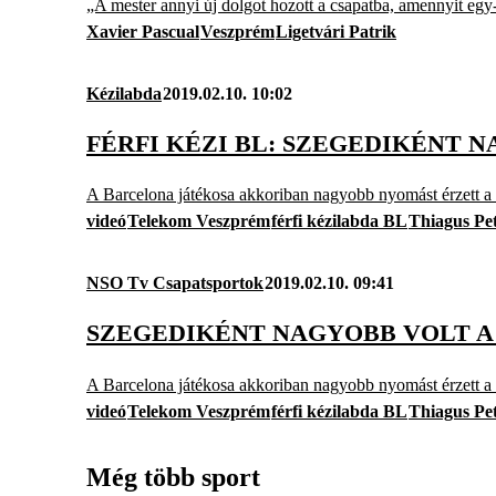
„A mester annyi új dolgot hozott a csapatba, amennyit egy-
Xavier Pascual
Veszprém
Ligetvári Patrik
Kézilabda
2019.02.10. 10:02
FÉRFI KÉZI BL: SZEGEDIKÉNT 
A Barcelona játékosa akkoriban nagyobb nyomást érzett a le
videó
Telekom Veszprém
férfi kézilabda BL
Thiagus Pe
NSO Tv Csapatsportok
2019.02.10. 09:41
SZEGEDIKÉNT NAGYOBB VOLT A
A Barcelona játékosa akkoriban nagyobb nyomást érzett a le
videó
Telekom Veszprém
férfi kézilabda BL
Thiagus Pe
Még több sport