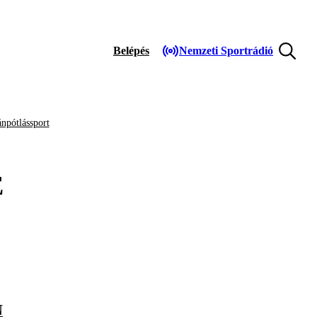
Belépés
Nemzeti Sportrádió
npótlássport
E
N