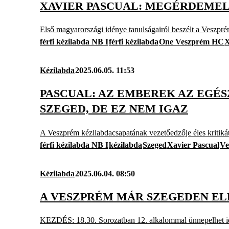
XAVIER PASCUAL: MEGÉRDEMEL
Első magyarországi idénye tanulságairól beszélt a Veszpr
férfi kézilabda NB I
férfi kézilabda
One Veszprém HC
X
Kézilabda
2025.06.05. 11:53
PASCUAL: AZ EMBEREK AZ EGÉS
SZEGED, DE EZ NEM IGAZ
A Veszprém kézilabdacsapatának vezetőedzője éles kritiká
férfi kézilabda NB I
kézilabda
Szeged
Xavier Pascual
Ve
Kézilabda
2025.06.04. 08:50
A VESZPRÉM MÁR SZEGEDEN EL
KEZDÉS: 18.30. Sorozatban 12. alkalommal ünnepelhet ide