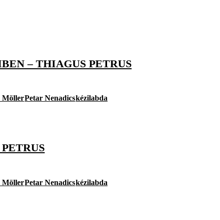
BEN – THIAGUS PETRUS
 Möller
Petar Nenadics
kézilabda
 PETRUS
 Möller
Petar Nenadics
kézilabda