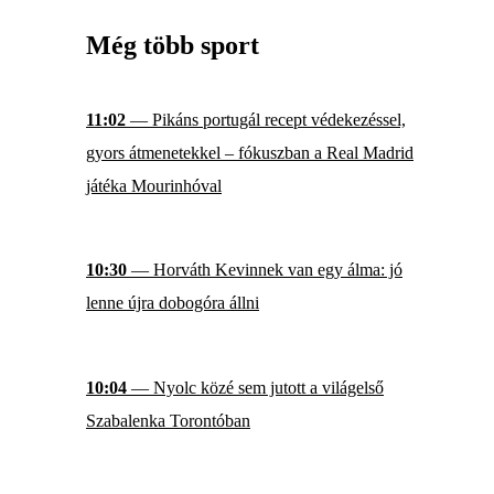
Még több sport
11:02
— Pikáns portugál recept védekezéssel,
gyors átmenetekkel – fókuszban a Real Madrid
játéka Mourinhóval
10:30
— Horváth Kevinnek van egy álma: jó
lenne újra dobogóra állni
10:04
— Nyolc közé sem jutott a világelső
Szabalenka Torontóban