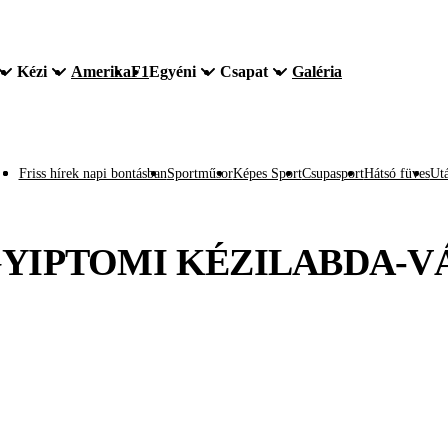
Kézi
Amerika
F1
Egyéni
Csapat
Galéria
Friss hírek napi bontásban
Sportműsor
Képes Sport
Csupasport
Hátsó füves
Utá
YIPTOMI KÉZILABDA-