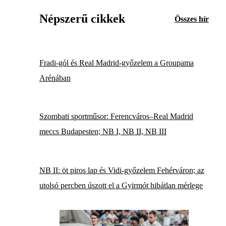
Népszerű cikkek
Összes hír
Fradi-gól és Real Madrid-győzelem a Groupama
Arénában
Szombati sportműsor: Ferencváros–Real Madrid
meccs Budapesten; NB I, NB II, NB III
NB II: öt piros lap és Vidi-győzelem Fehérváron; az
utolsó percben úszott el a Gyirmót hibátlan mérlege