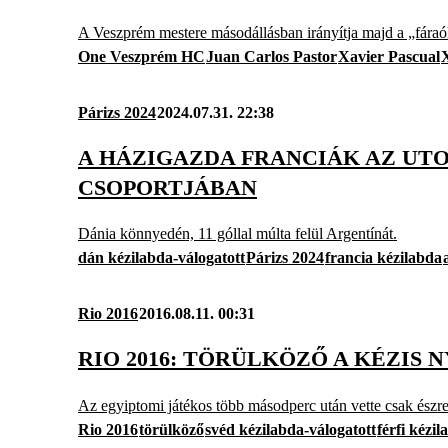
A Veszprém mestere másodállásban irányítja majd a „fáraó
One Veszprém HC
Juan Carlos Pastor
Xavier Pascual
Párizs 2024
2024.07.31. 22:38
A HÁZIGAZDA FRANCIÁK AZ UTO
CSOPORTJÁBAN
Dánia könnyedén, 11 góllal múlta felül Argentínát.
dán kézilabda-válogatott
Párizs 2024
francia kézilabda
Rio 2016
2016.08.11. 00:31
RIO 2016: TÖRÜLKÖZŐ A KÉZIS 
Az egyiptomi játékos több másodperc után vette csak észre,
Rio 2016
törülköző
svéd kézilabda-válogatott
férfi kézi