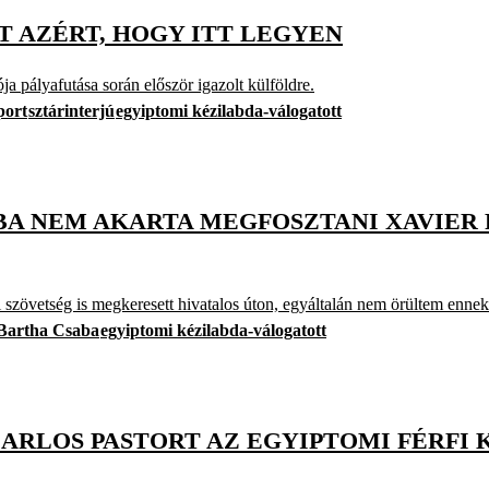
 AZÉRT, HOGY ITT LEGYEN
 pályafutása során először igazolt külföldre.
port
sztárinterjú
egyiptomi kézilabda-válogatott
BA NEM AKARTA MEGFOSZTANI XAVIER 
szövetség is megkeresett hivatalos úton, egyáltalán nem örültem ennek
Bartha Csaba
egyiptomi kézilabda-válogatott
CARLOS PASTORT AZ EGYIPTOMI FÉRFI