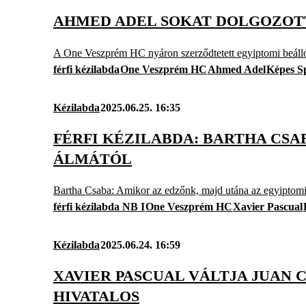
AHMED ADEL SOKAT DOLGOZOTT
A One Veszprém HC nyáron szerződtetett egyiptomi beállója
férfi kézilabda
One Veszprém HC
Ahmed Adel
Képes S
Kézilabda
2025.06.25. 16:35
FÉRFI KÉZILABDA: BARTHA CSA
ÁLMÁTÓL
Bartha Csaba: Amikor az edzőnk, majd utána az egyiptomi 
férfi kézilabda NB I
One Veszprém HC
Xavier Pascual
Kézilabda
2025.06.24. 16:59
XAVIER PASCUAL VÁLTJA JUAN 
HIVATALOS