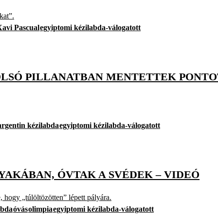
kat”.
Xavi Pascual
egyiptomi kézilabda-válogatott
LSÓ PILLANATBAN MENTETTEK PONTOT
argentin kézilabda
egyiptomi kézilabda-válogatott
NYAKÁBAN, ÓVTAK A SVÉDEK – VIDEÓ
 hogy „túlöltözötten” lépett pályára.
labda
óvás
olimpia
egyiptomi kézilabda-válogatott