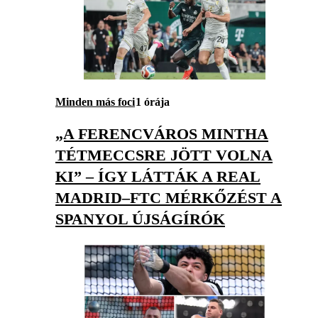
Minden más foci
1 órája
„A FERENCVÁROS MINTHA
TÉTMECCSRE JÖTT VOLNA
KI” – ÍGY LÁTTÁK A REAL
MADRID–FTC MÉRKŐZÉST A
SPANYOL ÚJSÁGÍRÓK