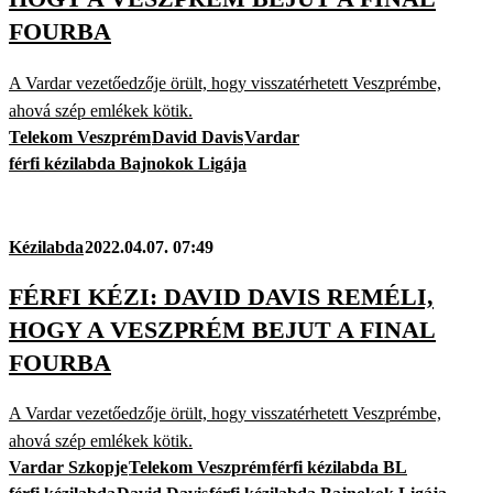
FOURBA
A Vardar vezetőedzője örült, hogy visszatérhetett Veszprémbe,
ahová szép emlékek kötik.
Telekom Veszprém
David Davis
Vardar
férfi kézilabda Bajnokok Ligája
Kézilabda
2022.04.07. 07:49
FÉRFI KÉZI: DAVID DAVIS REMÉLI,
HOGY A VESZPRÉM BEJUT A FINAL
FOURBA
A Vardar vezetőedzője örült, hogy visszatérhetett Veszprémbe,
ahová szép emlékek kötik.
Vardar Szkopje
Telekom Veszprém
férfi kézilabda BL