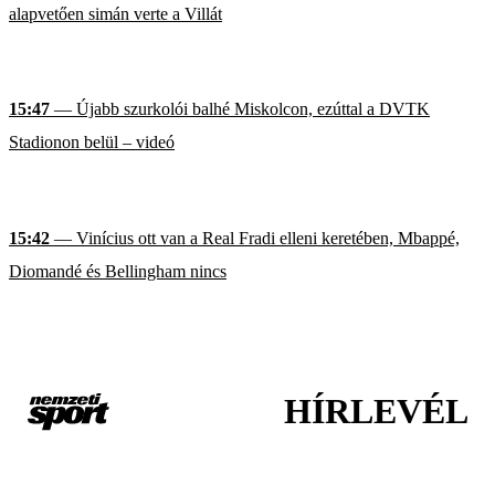
alapvetően simán verte a Villát
15:47
— Újabb szurkolói balhé Miskolcon, ezúttal a DVTK
Stadionon belül – videó
15:42
— Vinícius ott van a Real Fradi elleni keretében, Mbappé,
Diomandé és Bellingham nincs
HÍRLEVÉL