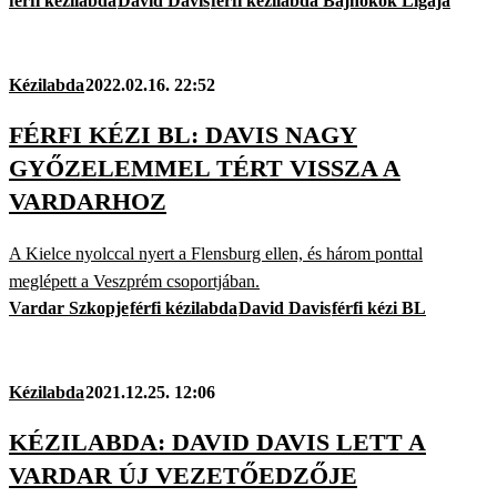
férfi kézilabda
David Davis
férfi kézilabda Bajnokok Ligája
Kézilabda
2022.02.16. 22:52
FÉRFI KÉZI BL: DAVIS NAGY
GYŐZELEMMEL TÉRT VISSZA A
VARDARHOZ
A Kielce nyolccal nyert a Flensburg ellen, és három ponttal
meglépett a Veszprém csoportjában.
Vardar Szkopje
férfi kézilabda
David Davis
férfi kézi BL
Kézilabda
2021.12.25. 12:06
KÉZILABDA: DAVID DAVIS LETT A
VARDAR ÚJ VEZETŐEDZŐJE