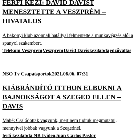
FÉRFI KÉZI: DAVID DAVIST
MENESZTETTE A VESZPRÉM –
HIVATALOS
A bakonyi klub azonnali hatállyal felmentette a munkavégzés alól a
spanyol szakembert.
Telekom Veszprém
Veszprém
David Davis
kézilabda
edzőváltás
NSO Tv Csapatsportok
2021.06.06. 07:31
KIÁBRÁNDÍTÓ ITTHON ELBUKNI A
BAJNOKSÁGOT A SZEGED ELLEN –
DAVIS
Mahé: Csalódottak vagyunk, mert nem tudtuk megmutatni,
mennyivel jobbak vagyunk a Szegednél.
férfi kézilabda NB I
videó
Juan Carlos Pastor