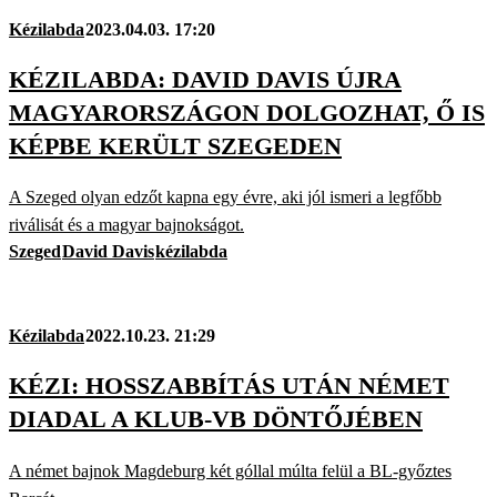
Kézilabda
2023.04.03. 17:20
KÉZILABDA: DAVID DAVIS ÚJRA
MAGYARORSZÁGON DOLGOZHAT, Ő IS
KÉPBE KERÜLT SZEGEDEN
A Szeged olyan edzőt kapna egy évre, aki jól ismeri a legfőbb
riválisát és a magyar bajnokságot.
Szeged
David Davis
kézilabda
Kézilabda
2022.10.23. 21:29
KÉZI: HOSSZABBÍTÁS UTÁN NÉMET
DIADAL A KLUB-VB DÖNTŐJÉBEN
A német bajnok Magdeburg két góllal múlta felül a BL-győztes