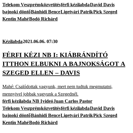
Telekom Veszprém
közvetítés
férfi kézilabda
David Davis
bajnoki döntő
Bánhidi Bence
Ligetvári Patrik
Pick Szeged
Kentin Mahé
Bodó Richárd
Kézilabda
2021.06.06. 07:30
FÉRFI KÉZI NB I: KIÁBRÁNDÍTÓ
ITTHON ELBUKNI A BAJNOKSÁGOT A
SZEGED ELLEN – DAVIS
Mahé: Csalódottak vagyunk, mert nem tudtuk megmutatni,
mennyivel jobbak vagyunk a Szegednél.
férfi kézilabda NB I
videó
Juan Carlos Pastor
Telekom Veszprém
közvetítés
férfi kézilabda
David Davis
bajnoki döntő
Bánhidi Bence
Ligetvári Patrik
Pick Szeged
Kentin Mahé
Bodó Richárd