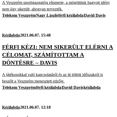
A Veszprém sportigazgatója elismerte, a mögöttünk hagyott idény
nem úgy sikerült, ahogyan tervezték.
Telekom Veszprém
Nagy László
férfi kézilabda
David Davis
Kézilabda
2021.06.07. 15:48
FÉRFI KÉZI: NEM SIKERÜLT ELÉRNI A
CÉLOMAT, SZÁMÍTOTTAM A
DÖNTÉSRE – DAVIS
A játékosokkal való kapcsolatáról és az itt töltött időszakról is
beszélt a Veszprém menesztett edzője.
Telekom Veszprém
férfi kézilabda
David Davis
kézilabda
Kézilabda
2021.06.07. 12:18