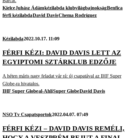
Barcát.
Kielce
Juhász Ádám
kézilabda klubvilágbajnokság
Benfica
férfi kézilabda
David Davis
Chema Rodríguez
Kézilabda
2022.10.17. 11:09
FÉRFI KÉZI: DAVID DAVIS LETT AZ
EGYIPTOMI SZTÁRKLUB EDZŐJE
A héten máris nagy feladat vár rá: új csapatával az IHF Super
Globe-ra hivatalos.
IHF Super Globe
al-Ahli
Super Globe
David Davis
NSO Tv Csapatsportok
2022.04.07. 07:49
FÉRFI KÉZI – DAVID DAVIS REMÉLI,
HOGY A VESZPRÉM BEJUT A FINAL