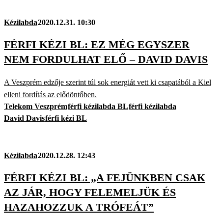
Kézilabda
2020.12.31. 10:30
FÉRFI KÉZI BL: EZ MÉG EGYSZER
NEM FORDULHAT ELŐ – DAVID DAVIS
A Veszprém edzője szerint túl sok energiát vett ki csapatából a Kiel
elleni fordítás az elődöntőben.
Telekom Veszprém
férfi kézilabda BL
férfi kézilabda
David Davis
férfi kézi BL
Kézilabda
2020.12.28. 12:43
FÉRFI KÉZI BL: „A FEJÜNKBEN CSAK
AZ JÁR, HOGY FELEMELJÜK ÉS
HAZAHOZZUK A TRÓFEÁT”