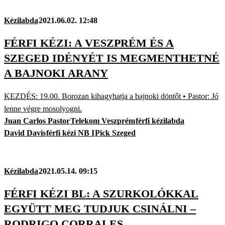
Kézilabda
2021.06.02. 12:48
FÉRFI KÉZI: A VESZPRÉM ÉS A
SZEGED IDÉNYÉT IS MEGMENTHETNÉ
A BAJNOKI ARANY
KEZDÉS: 19.00. Borozan kihagyhatja a bajnoki döntőt • Pastor: Jó
lenne végre mosolyogni.
Juan Carlos Pastor
Telekom Veszprém
férfi kézilabda
David Davis
férfi kézi NB I
Pick Szeged
Kézilabda
2021.05.14. 09:15
FÉRFI KÉZI BL: A SZURKOLÓKKAL
EGYÜTT MEG TUDJUK CSINÁLNI –
RODRIGO CORRALES