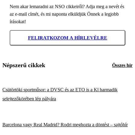
Nem akar lemaradni az NSO cikkeiről? Adja meg a nevét és
az e-mail címét, és mi naponta elküldjük Önnek a legjobb
írásokat!
FELIRATKOZOM A HÍRLEVÉLRE
Népszerű cikkek
Összes hír
Csütörtöki sportműsor: a DVSC és az ETO is a Kl harmadik
selejtezőkörében lép pályára
Barcelona vagy Real Madrid? Rodri meghozta a döntést – sajtóhír