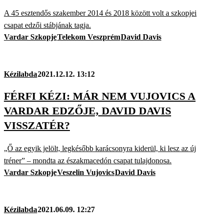
A 45 esztendős szakember 2014 és 2018 között volt a szkopjei
csapat edzői stábjának tagja.
Vardar Szkopje
Telekom Veszprém
David Davis
Kézilabda
2021.12.12. 13:12
FÉRFI KÉZI: MÁR NEM VUJOVICS A
VARDAR EDZŐJE, DAVID DAVIS
VISSZATÉR?
„Ő az egyik jelölt, legkésőbb karácsonyra kiderül, ki lesz az új
tréner” – mondta az északmacedón csapat tulajdonosa.
Vardar Szkopje
Veszelin Vujovics
David Davis
Kézilabda
2021.06.09. 12:27