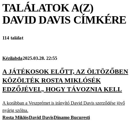
TALÁLATOK A(Z)
DAVID DAVIS
CÍMKÉRE
114 találat
Kézilabda
2025.03.28. 22:55
A JÁTÉKOSOK ELŐTT, AZ ÖLTÖZŐBEN
KÖZÖLTÉK ROSTA MIKLÓSÉK
EDZŐJÉVEL, HOGY TÁVOZNIA KELL
A korábban a Veszprémet is irányító David Davis szerződése jövő
nyárig szólna.
Rosta Miklós
David Davis
Dinamo Bucuresti