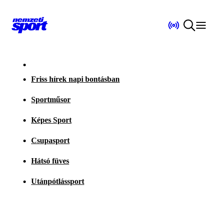
Friss hírek napi bontásban
Sportműsor
Képes Sport
Csupasport
Hátsó füves
Utánpótlássport