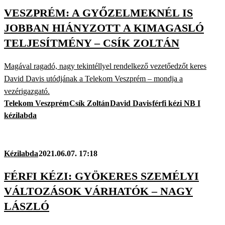
VESZPRÉM: A GYŐZELMEKNÉL IS
JOBBAN HIÁNYZOTT A KIMAGASLÓ
TELJESÍTMÉNY – CSÍK ZOLTÁN
Magával ragadó, nagy tekintéllyel rendelkező vezetőedzőt keres
David Davis utódjának a Telekom Veszprém – mondja a
vezérigazgató.
Telekom Veszprém
Csík Zoltán
David Davis
férfi kézi NB I
kézilabda
Kézilabda
2021.06.07. 17:18
FÉRFI KÉZI: GYÖKERES SZEMÉLYI
VÁLTOZÁSOK VÁRHATÓK – NAGY
LÁSZLÓ