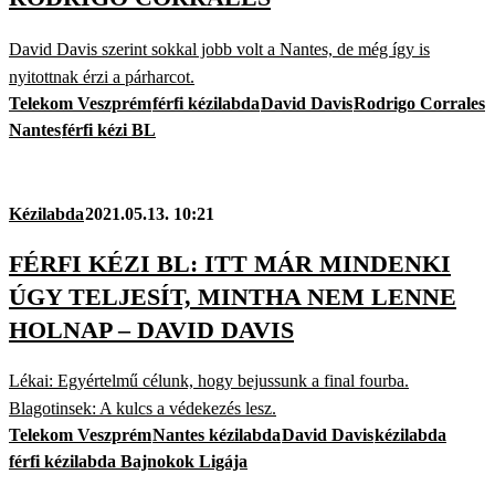
David Davis szerint sokkal jobb volt a Nantes, de még így is
nyitottnak érzi a párharcot.
Telekom Veszprém
férfi kézilabda
David Davis
Rodrigo Corrales
Nantes
férfi kézi BL
Kézilabda
2021.05.13. 10:21
FÉRFI KÉZI BL: ITT MÁR MINDENKI
ÚGY TELJESÍT, MINTHA NEM LENNE
HOLNAP – DAVID DAVIS
Lékai: Egyértelmű célunk, hogy bejussunk a final fourba.
Blagotinsek: A kulcs a védekezés lesz.
Telekom Veszprém
Nantes kézilabda
David Davis
kézilabda
férfi kézilabda Bajnokok Ligája