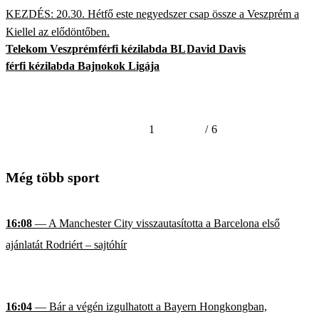
KEZDÉS: 20.30. Hétfő este negyedszer csap össze a Veszprém a
Kiellel az elődöntőben.
Telekom Veszprém
férfi kézilabda BL
David Davis
férfi kézilabda Bajnokok Ligája
1
/
6
Még több sport
16:08
— A Manchester City visszautasította a Barcelona első
ajánlatát Rodriért – sajtóhír
16:04
— Bár a végén izgulhatott a Bayern Hongkongban,