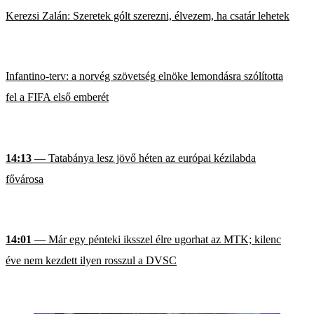
Kerezsi Zalán: Szeretek gólt szerezni, élvezem, ha csatár lehetek
Infantino-terv: a norvég szövetség elnöke lemondásra szólította
fel a FIFA első emberét
14:13
— Tatabánya lesz jövő héten az európai kézilabda
fővárosa
14:01
— Már egy pénteki iksszel élre ugorhat az MTK; kilenc
éve nem kezdett ilyen rosszul a DVSC