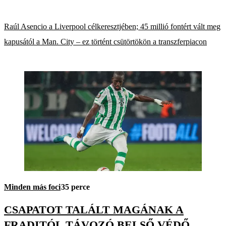
Raúl Asencio a Liverpool célkeresztjében; 45 millió fontért vált meg
kapusától a Man. City – ez történt csütörtökön a transzferpiacon
Minden más foci
35 perce
CSAPATOT TALÁLT MAGÁNAK A
FRADITÓL TÁVOZÓ BELSŐ VÉDŐ