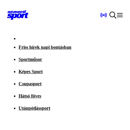
Friss hírek napi bontásban
Sportműsor
Képes Sport
Csupasport
Hátsó füves
Utánpótlássport