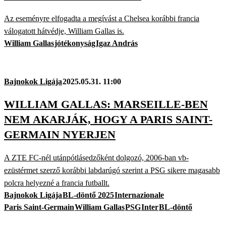
Az eseményre elfogadta a megívást a Chelsea korábbi francia
válogatott hátvédje, William Gallas is.
William Gallas
jótékonyság
Igaz András
Bajnokok Ligája
2025.05.31. 11:00
WILLIAM GALLAS: MARSEILLE-BEN
NEM AKARJÁK, HOGY A PARIS SAINT-
GERMAIN NYERJEN
A ZTE FC-nél utánpótlásedzőként dolgozó, 2006-ban vb-
ezüstérmet szerző korábbi labdarúgó szerint a PSG sikere magasabb
polcra helyezné a francia futballt.
Bajnokok Ligája
BL-döntő 2025
Internazionale
Paris Saint-Germain
William Gallas
PSG
Inter
BL-döntő