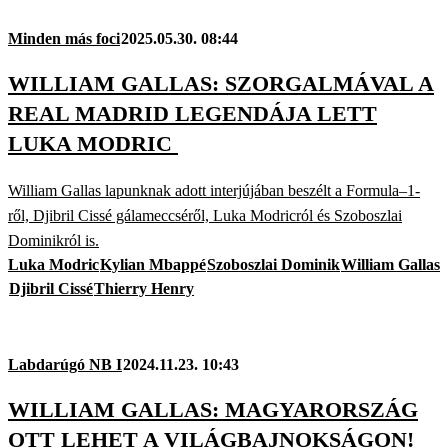
Minden más foci
2025.05.30. 08:44
WILLIAM GALLAS: SZORGALMÁVAL A
REAL MADRID LEGENDÁJA LETT
LUKA MODRIC
William Gallas lapunknak adott interjújában beszélt a Formula–1-
ről, Djibril Cissé gálameccséről, Luka Modricról és Szoboszlai
Dominikról is.
Luka Modric
Kylian Mbappé
Szoboszlai Dominik
William Gallas
Djibril Cissé
Thierry Henry
Labdarúgó NB I
2024.11.23. 10:43
WILLIAM GALLAS: MAGYARORSZÁG
OTT LEHET A VILÁGBAJNOKSÁGON!