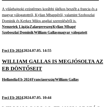
A világbajnoki ezüstérmes korábbi játékos beszélt a francia és a
magyar válogatottról, Kylian Mbappéról, valamint Szoboszlai
Dominik és Kerkez Milos angliai szerepléséről is.
Nemzetek Ligája
Zalaegereszeg
Kylian Mbapé
Szoboszlai Dominik
William Gallas
magyar válogatott
Foci Eb 2024
2024.07.05. 14:55
WILLIAM GALLAS IS MEGJÓSOLTA AZ
EB DÖNTŐSEIT
Hollandia
Eb 2024
Franciaország
William Gallas
Foci Eb 2024
2024.07.05. 10:44