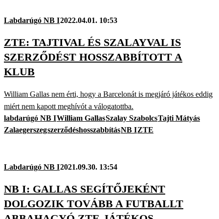
Labdarúgó NB I
2022.04.01. 10:53
ZTE: TAJTIVAL ÉS SZALAYVAL IS
SZERZŐDÉST HOSSZABBÍTOTT A
KLUB
William Gallas nem érti, hogy a Barcelonát is megjáró játékos eddig
miért nem kapott meghívót a válogatottba.
labdarúgó NB I
William Gallas
Szalay Szabolcs
Tajti Mátyás
Zalaegerszeg
szerződéshosszabbítás
NB I
ZTE
Labdarúgó NB I
2021.09.30. 13:54
NB I: GALLAS SEGÍTŐJEKÉNT
DOLGOZIK TOVÁBB A FUTBALLT
ABBAHAGYÓ ZTE-JÁTÉKOS