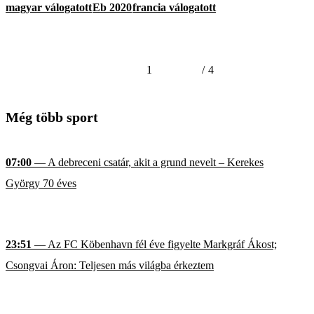
magyar válogatott
Eb 2020
francia válogatott
1
/
4
Még több sport
07:00
— A debreceni csatár, akit a grund nevelt – Kerekes
György 70 éves
23:51
— Az FC Köbenhavn fél éve figyelte Markgráf Ákost;
Csongvai Áron: Teljesen más világba érkeztem