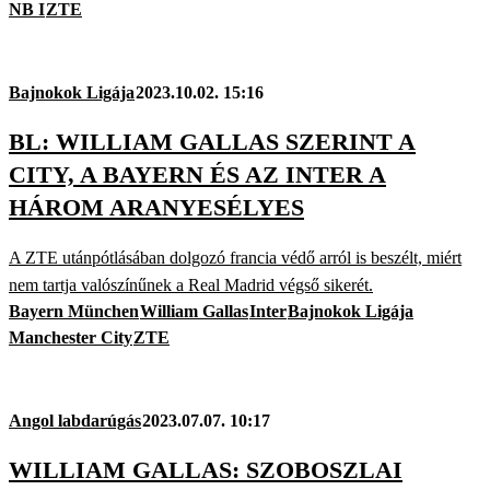
NB I
ZTE
Bajnokok Ligája
2023.10.02. 15:16
BL: WILLIAM GALLAS SZERINT A
CITY, A BAYERN ÉS AZ INTER A
HÁROM ARANYESÉLYES
A ZTE utánpótlásában dolgozó francia védő arról is beszélt, miért
nem tartja valószínűnek a Real Madrid végső sikerét.
Bayern München
William Gallas
Inter
Bajnokok Ligája
Manchester City
ZTE
Angol labdarúgás
2023.07.07. 10:17
WILLIAM GALLAS: SZOBOSZLAI