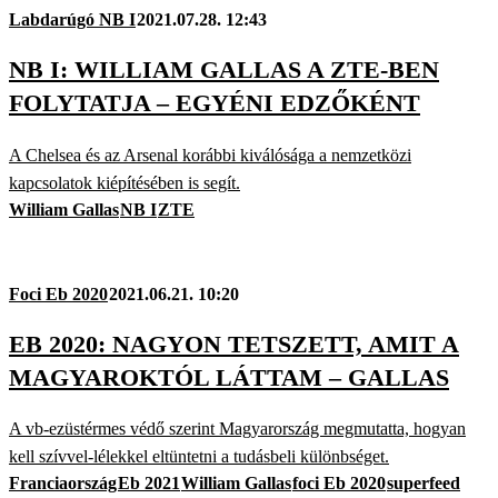
Labdarúgó NB I
2021.07.28. 12:43
NB I: WILLIAM GALLAS A ZTE-BEN
FOLYTATJA – EGYÉNI EDZŐKÉNT
A Chelsea és az Arsenal korábbi kiválósága a nemzetközi
kapcsolatok kiépítésében is segít.
William Gallas
NB I
ZTE
Foci Eb 2020
2021.06.21. 10:20
EB 2020: NAGYON TETSZETT, AMIT A
MAGYAROKTÓL LÁTTAM – GALLAS
A vb-ezüstérmes védő szerint Magyarország megmutatta, hogyan
kell szívvel-lélekkel eltüntetni a tudásbeli különbséget.
Franciaország
Eb 2021
William Gallas
foci Eb 2020
superfeed