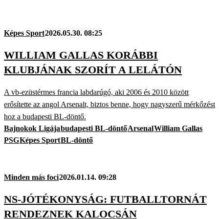
Képes Sport
2026.05.30. 08:25
WILLIAM GALLAS KORÁBBI
KLUBJÁNAK SZORÍT A LELÁTÓN
A vb-ezüstérmes francia labdarúgó, aki 2006 és 2010 között
erősítette az angol Arsenalt, biztos benne, hogy nagyszerű mérkőzést
hoz a budapesti BL-döntő.
Bajnokok Ligája
budapesti BL-döntő
Arsenal
William Gallas
PSG
Képes Sport
BL-döntő
Minden más foci
2026.01.14. 09:28
NS-JÓTÉKONYSÁG: FUTBALLTORNÁT
RENDEZNEK KALOCSÁN