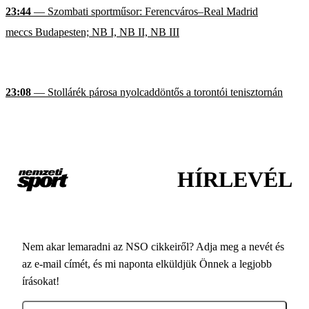
23:44
— Szombati sportműsor: Ferencváros–Real Madrid
meccs Budapesten; NB I, NB II, NB III
23:08
— Stollárék párosa nyolcaddöntős a torontói tenisztornán
HÍRLEVÉL
Nem akar lemaradni az NSO cikkeiről? Adja meg a nevét és
az e-mail címét, és mi naponta elküldjük Önnek a legjobb
írásokat!