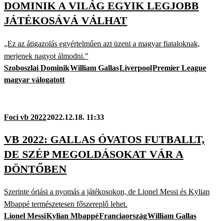
DOMINIK A VILÁG EGYIK LEGJOBB
JÁTÉKOSÁVÁ VÁLHAT
„Ez az átigazolás egyértelműen azt üzeni a magyar fiataloknak,
merjenek nagyot álmodni.”
Szoboszlai Dominik
William Gallas
Liverpool
Premier League
magyar válogatott
Foci vb 2022
2022.12.18. 11:33
VB 2022: GALLAS ÓVATOS FUTBALLT,
DE SZÉP MEGOLDÁSOKAT VÁR A
DÖNTŐBEN
Szerinte óriási a nyomás a játékosokon, de Lionel Messi és Kylian
Mbappé természetesen főszereplő lehet.
Lionel Messi
Kylian Mbappé
Franciaország
William Gallas