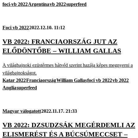
foci-vb 2022
Argentína
vb 2022
superfeed
Foci vb 2022
2022.12.10. 11:12
VB 2022: FRANCIAORSZÁG JUT AZ
ELŐDÖNTŐBE – WILLIAM GALLAS
A világbajnoki ezüstérmes hátvéd szerint hazája képes megnyerni a
világbajnokságot.
Katar 2022
Franciaország
William Gallas
foci vb 2022
vb 2022
Anglia
superfeed
Magyar válogatott
2022.11.17. 21:33
VB 2022: DZSUDZSÁK MEGÉRDEMLI AZ
ELISMERÉST ÉS A BÚCSÚMECCSET –