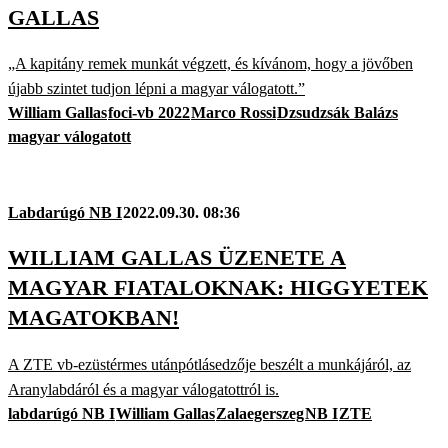
GALLAS
„A kapitány remek munkát végzett, és kívánom, hogy a jövőben
újabb szintet tudjon lépni a magyar válogatott.”
William Gallas
foci-vb 2022
Marco Rossi
Dzsudzsák Balázs
magyar válogatott
Labdarúgó NB I
2022.09.30. 08:36
WILLIAM GALLAS ÜZENETE A
MAGYAR FIATALOKNAK: HIGGYETEK
MAGATOKBAN!
A ZTE vb-ezüstérmes utánpótlásedzője beszélt a munkájáról, az
Aranylabdáról és a magyar válogatottról is.
labdarúgó NB I
William Gallas
Zalaegerszeg
NB I
ZTE