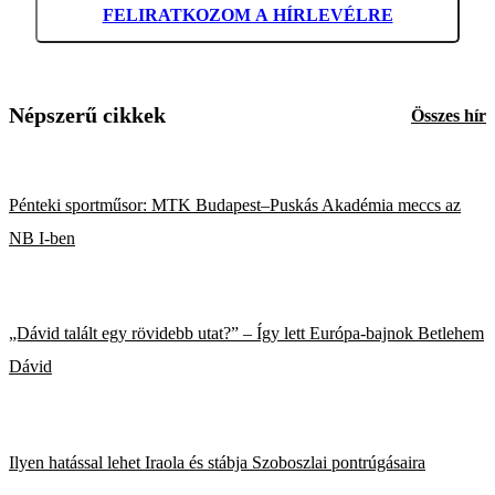
FELIRATKOZOM A HÍRLEVÉLRE
Népszerű cikkek
Összes hír
Pénteki sportműsor: MTK Budapest–Puskás Akadémia meccs az
NB I-ben
„Dávid talált egy rövidebb utat?” – Így lett Európa-bajnok Betlehem
Dávid
Ilyen hatással lehet Iraola és stábja Szoboszlai pontrúgásaira