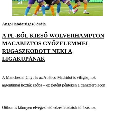
Angol labdarúgás
8 órája
A PL-BŐL KIESŐ WOLVERHAMPTON
MAGABIZTOS GYŐZELEMMEL
RUGASZKODOTT NEKI A
LIGAKUPÁNAK
A Manchester Cityt és az Atlético Madridot is világbajnok
argentinnal hozták szóba – ez történt pénteken a transzferpiacon
Otthon is könnyen elvégezhető edzésfeladatok túrázáshoz