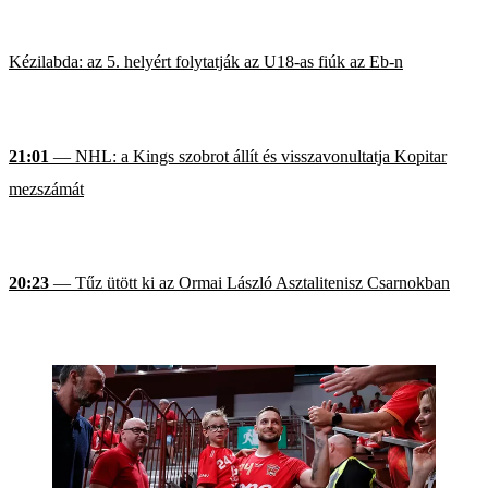
Kézilabda: az 5. helyért folytatják az U18-as fiúk az Eb-n
21:01
— NHL: a Kings szobrot állít és visszavonultatja Kopitar
mezszámát
20:23
— Tűz ütött ki az Ormai László Asztalitenisz Csarnokban