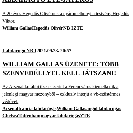
A 20 éves Hegedűs Olivérnek a nyáron elhunyt a testvére, Hegedűs
Viktor.
William Gallas
Hegedűs Olivér
NB I
ZTE
Labdarúgó NB I
2021.09.23. 20:57
WILLIAM GALLAS ÜZENETE: TÖBB
SZENVEDÉLLYEL KELL JÁTSZANI!
Az Arsenal korábbi tízese szerint a Ferencváros kiemelkedik a
jelenlegi magyar mezőnyből – exkluzív interjú a vb-ezüstérmes
védővel.
Arsenal
francia labdarúgás
William Gallas
angol labdarúgás
Chelsea
Tottenham
magyar labdarúgás
ZTE