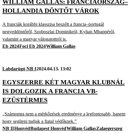
WILLIAM GALLAS: FRANCIAORSZÁG–
HOLLANDIA DÖNTŐT VÁROK
A franciák korábbi klasszisa beszélt a francia–portugál
negyeddöntőről, Szoboszlai Dominikról, Kylian Mbappéról,
valamint a magyar válogatottról is.
Eb 2024
Foci Eb 2024
William Gallas
Labdarúgó NB I
2024.04.13. 13:02
EGYSZERRE KÉT MAGYAR KLUBNÁL
IS DOLGOZIK A FRANCIA VB-
EZÜSTÉRMES
„Számomra nem a mérkőzések eredménye a legfontosabb, hanem
hogy segíteni tudjak a fiatal védőknek.”
NB II
Honvéd
Budapest Honvéd
William Gallas
Zalaegerszeg