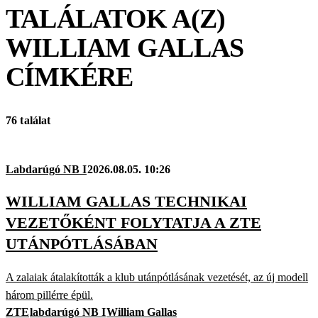
TALÁLATOK A(Z)
WILLIAM GALLAS
CÍMKÉRE
76 találat
Labdarúgó NB I
2026.08.05. 10:26
WILLIAM GALLAS TECHNIKAI
VEZETŐKÉNT FOLYTATJA A ZTE
UTÁNPÓTLÁSÁBAN
A zalaiak átalakították a klub utánpótlásának vezetését, az új modell
három pillérre épül.
ZTE
labdarúgó NB I
William Gallas