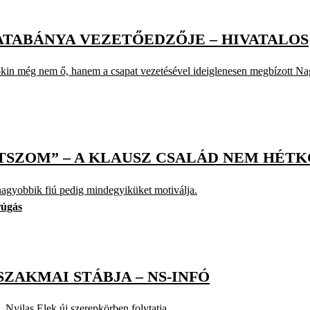
TATABÁNYA VEZETŐEDZŐJE – HIVATALOS
kin még nem ő, hanem a csapat vezetésével ideiglenesen megbízott Nag
JÁTSZOM” – A KLAUSZ CSALÁD NEM HÉT
a nagyobbik fiú pedig mindegyiküket motiválja.
rúgás
SZAKMAI STÁBJA – NS-INFÓ
 Nyilas Elek új szerepkörben folytatja.