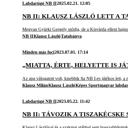
Labdarúgó NB II
2025.02.21. 12:05
NB II: KLAUSZ LÁSZLÓ LETT A 
Megvan Gyürki Gergely utódja, de a Kisvárda elleni bajno
NB II
Klausz László
Tatabánya
Minden más foci
2023.07.01. 17:14
„MIATTA, ÉRTE, HELYETTE IS 
Az apa válogatott volt, kisebbik fia NB I-es játékos lett, 
Klausz Milán
Klausz László
Képes Sport
magyar labda
Labdarúgó NB II
2023.05.22. 11:42
NB II: TÁVOZIK A TISZAKÉCSKE 
Klausz Lászlóval és a szakmai stábbal sem hosszabbítottak,