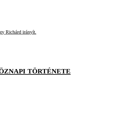
y Richárd irányít.
KÖZNAPI TÖRTÉNETE