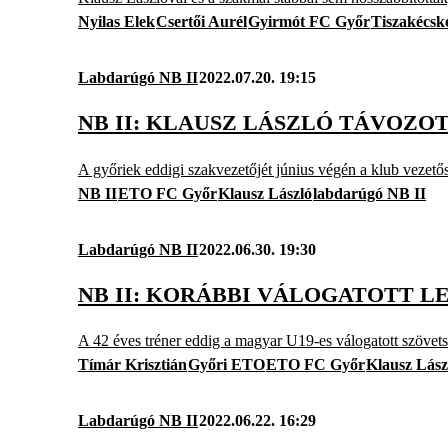
Nyilas Elek
Csertői Aurél
Gyirmót FC Győr
Tiszakécsk
Labdarúgó NB II
2022.07.20. 19:15
NB II: KLAUSZ LÁSZLÓ TÁVOZOT
A győriek eddigi szakvezetőjét június végén a klub vezető
NB II
ETO FC Győr
Klausz László
labdarúgó NB II
Labdarúgó NB II
2022.06.30. 19:30
NB II: KORÁBBI VÁLOGATOTT L
A 42 éves tréner eddig a magyar U19-es válogatott szövets
Tímár Krisztián
Győri ETO
ETO FC Győr
Klausz Lász
Labdarúgó NB II
2022.06.22. 16:29