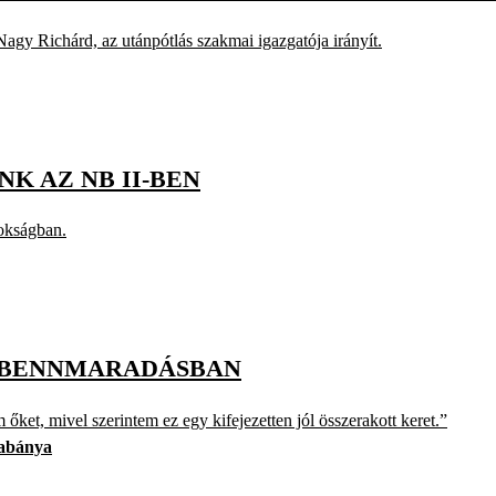
agy Richárd, az utánpótlás szakmai igazgatója irányít.
K AZ NB II-BEN
nokságban.
A BENNMARADÁSBAN
ket, mivel szerintem ez egy kifejezetten jól összerakott keret.”
abánya