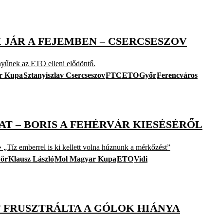
I JÁR A FEJEMBEN – CSERCSESZOV
nnyűnek az ETO elleni elődöntő.
r Kupa
Sztanyiszlav Csercseszov
FTC
ETO
Győr
Ferencváros
T – BORIS A FEHÉRVÁR KIESÉSÉRŐL
 „Tíz emberrel is ki kellett volna húznunk a mérkőzést”
őr
Klausz László
Mol Magyar Kupa
ETO
Vidi
 FRUSZTRÁLTA A GÓLOK HIÁNYA