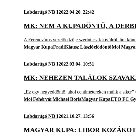
Labdarúgó NB I
2022.04.20. 22:42
MK: NEM A KUPADÖNTŐ, A DERB
A Ferencváros vezetőedzője szerint csak kívülről tűnt kö
Magyar Kupa
Fradi
Klausz László
elődöntő
Mol Magya
Labdarúgó NB I
2022.03.04. 10:51
MK: NEHEZEN TALÁLOK SZAVAKA
„Ez egy negyeddöntő, ahol centimétereken múlik a siker” •
Mol Fehérvár
Michael Boris
Magyar Kupa
ETO FC Gy
Labdarúgó NB I
2021.10.27. 13:56
MAGYAR KUPA: LIBOR KOZÁKOT