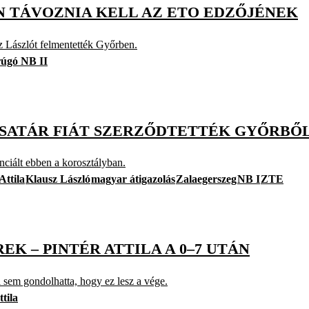
ÁN TÁVOZNIA KELL AZ ETO EDZŐJÉNEK
z Lászlót felmentették Győrben.
rúgó NB II
CSATÁR FIÁT SZERZŐDTETTÉK GYŐRBŐ
nciált ebben a korosztályban.
Attila
Klausz László
magyar átigazolás
Zalaegerszeg
NB I
ZTE
EK – PINTÉR ATTILA A 0–7 UTÁN
ki sem gondolhatta, hogy ez lesz a vége.
ttila