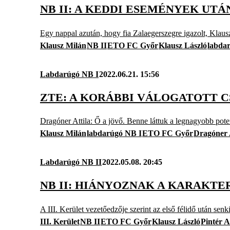
NB II: A KEDDI ESEMÉNYEK UT
Egy nappal azután, hogy fia Zalaegerszegre igazolt, Klaus
Klausz Milán
NB II
ETO FC Győr
Klausz László
labda
Labdarúgó NB I
2022.06.21. 15:56
ZTE: A KORÁBBI VÁLOGATOTT 
Dragóner Attila: Ő a jövő. Benne láttuk a legnagyobb pote
Klausz Milán
labdarúgó NB I
ETO FC Győr
Dragóner 
Labdarúgó NB II
2022.05.08. 20:45
NB II: HIÁNYOZNAK A KARAKTER
A III. Kerület vezetőedzője szerint az első félidő után sen
III. Kerület
NB II
ETO FC Győr
Klausz László
Pintér A