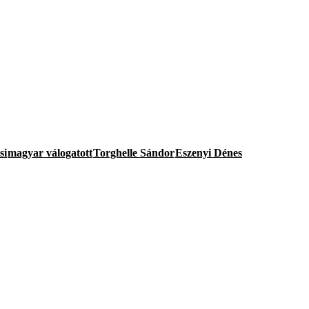
si
magyar válogatott
Torghelle Sándor
Eszenyi Dénes