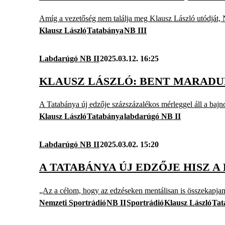
Amíg a vezetőség nem találja meg Klausz László utódját, N
Klausz László
Tatabánya
NB III
Labdarúgó NB II
2025.03.12. 16:25
KLAUSZ LÁSZLÓ: BENT MARADUN
A Tatabánya új edzője százszázalékos mérleggel áll a baj
Klausz László
Tatabánya
labdarúgó NB II
Labdarúgó NB II
2025.03.02. 15:20
A TATABÁNYA ÚJ EDZŐJE HISZ 
„Az a célom, hogy az edzéseken mentálisan is összekapjam ő
Nemzeti Sportrádió
NB II
Sportrádió
Klausz László
Tat