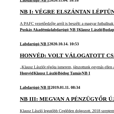
Labdarúgó NB I
2020.11.04. 18:18
NB I: VÉGRE ELSZÁNTAN LÉPTÜ
A PAFC vezetőedzője arról is beszélt: a magyar futballnak i
Puskás Akadémia
labdarúgó NB I
Klausz László
Budap
Labdarúgó NB I
2020.10.14. 10:53
HONVÉD: VOLT VÁLOGATOTT CS
„Klausz Lászlót régóta ismerem, játszottunk egymás ellen
Honvéd
Klausz László
Bódog Tamás
NB I
Labdarúgó NB II
2019.01.11. 08:34
NB III: MEGVAN A PÉNZÜGYŐR 
Klausz László legutóbb Cegléden dolgozott. 2018 szeptemb