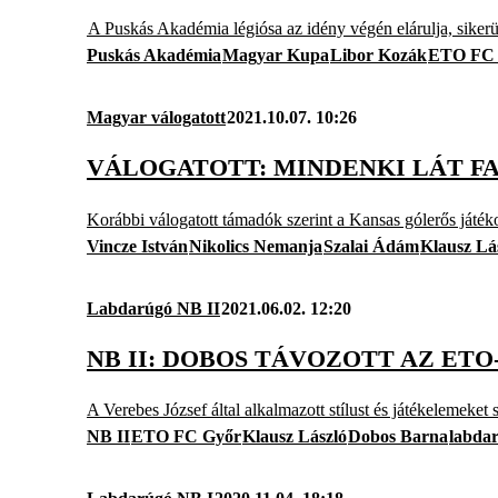
A Puskás Akadémia légiósa az idény végén elárulja, sikerül
Puskás Akadémia
Magyar Kupa
Libor Kozák
ETO FC 
Magyar válogatott
2021.10.07. 10:26
VÁLOGATOTT: MINDENKI LÁT F
Korábbi válogatott támadók szerint a Kansas gólerős játé
Vincze István
Nikolics Nemanja
Szalai Ádám
Klausz Lá
Labdarúgó NB II
2021.06.02. 12:20
NB II: DOBOS TÁVOZOTT AZ ET
A Verebes József által alkalmazott stílust és játékelemeket sz
NB II
ETO FC Győr
Klausz László
Dobos Barna
labda