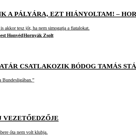
NK A PÁLYÁRA, EZT HIÁNYOLTAM! – HO
s akkor tesz jót, ha nem simogatja a fiatalokat.
est Honvéd
Hornyák Zsolt
ATÁR CSATLAKOZIK BÓDOG TAMÁS ST
 a Bundesligában.”
ÚJ VEZETŐEDZŐJE
ere óta nem volt klubja.