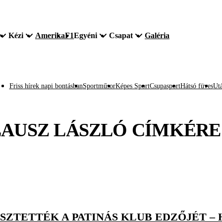
Kézi
Amerika
F1
Egyéni
Csapat
Galéria
Friss hírek napi bontásban
Sportműsor
Képes Sport
Csupasport
Hátsó füves
Utá
AUSZ LÁSZLÓ
CÍMKÉRE
SZTETTÉK A PATINÁS KLUB EDZŐJÉT – 