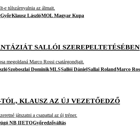
t-e túlszárnyalnia az álmait.
Győr
Klausz László
MOL Magyar Kupa
ANTÁZIÁT SALLÓI SZEREPELTETÉSÉBEN
kosa megoldaná Marco Rossi csatárgondjait.
szló
Szoboszlai Dominik
MLS
Sallói Dániel
Sallai Roland
Marco Ros
O-TÓL, KLAUSZ AZ ÚJ VEZETŐEDZŐ
eretné játszatni a csapattal az új tréner.
rúgó NB II
ETO
Győr
edzőváltás