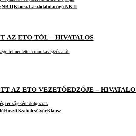
e
NB II
Klausz László
labdarúgó NB II
T AZ ETO-TÓL – HIVATALOS
sége felmentette a munkavégzés alól.
ETT AZ ETO VEZETŐEDZŐJE – HIVATALO
égi edzőjeként dolgozott.
ló
Huszti Szabolcs
Győr
Klausz