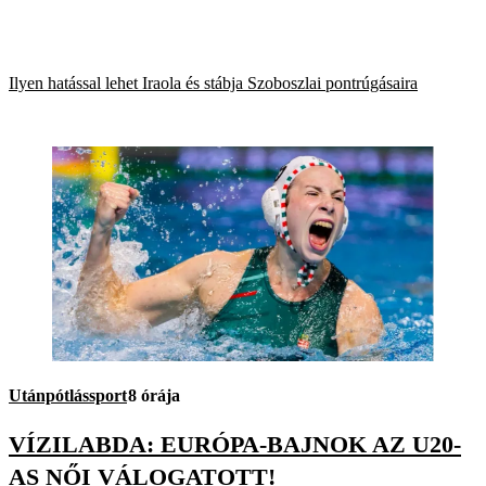
Ilyen hatással lehet Iraola és stábja Szoboszlai pontrúgásaira
Utánpótlássport
8 órája
VÍZILABDA: EURÓPA-BAJNOK AZ U20-
AS NŐI VÁLOGATOTT!