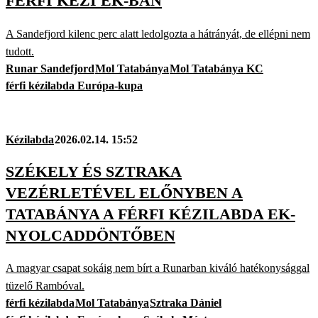
FÉRFI KÉZI EK-BAN
A Sandefjord kilenc perc alatt ledolgozta a hátrányát, de ellépni nem
tudott.
Runar Sandefjord
Mol Tatabánya
Mol Tatabánya KC
férfi kézilabda Európa-kupa
Kézilabda
2026.02.14. 15:52
SZÉKELY ÉS SZTRAKA
VEZÉRLETÉVEL ELŐNYBEN A
TATABÁNYA A FÉRFI KÉZILABDA EK-
NYOLCADDÖNTŐBEN
A magyar csapat sokáig nem bírt a Runarban kiváló hatékonysággal
tüzelő Rambóval.
férfi kézilabda
Mol Tatabánya
Sztraka Dániel