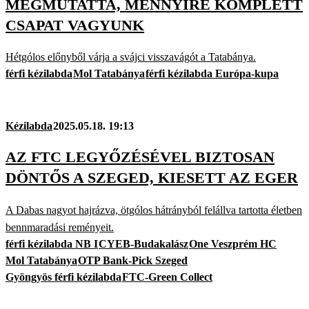
MEGMUTATTA, MENNYIRE KOMPLETT
CSAPAT VAGYUNK
Hétgólos előnyből várja a svájci visszavágót a Tatabánya.
férfi kézilabda
Mol Tatabánya
férfi kézilabda Európa-kupa
Kézilabda
2025.05.18. 19:13
AZ FTC LEGYŐZÉSÉVEL BIZTOSAN
DÖNTŐS A SZEGED, KIESETT AZ EGER
A Dabas nagyot hajrázva, ötgólos hátrányból felállva tartotta életben
bennmaradási reményeit.
férfi kézilabda NB I
CYEB-Budakalász
One Veszprém HC
Mol Tatabánya
OTP Bank-Pick Szeged
Gyöngyös férfi kézilabda
FTC-Green Collect