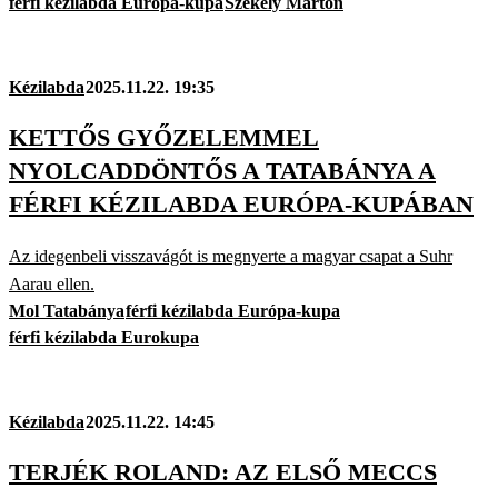
férfi kézilabda Európa-kupa
Székely Márton
Kézilabda
2025.11.22. 19:35
KETTŐS GYŐZELEMMEL
NYOLCADDÖNTŐS A TATABÁNYA A
FÉRFI KÉZILABDA EURÓPA-KUPÁBAN
Az idegenbeli visszavágót is megnyerte a magyar csapat a Suhr
Aarau ellen.
Mol Tatabánya
férfi kézilabda Európa-kupa
férfi kézilabda Eurokupa
Kézilabda
2025.11.22. 14:45
TERJÉK ROLAND: AZ ELSŐ MECCS