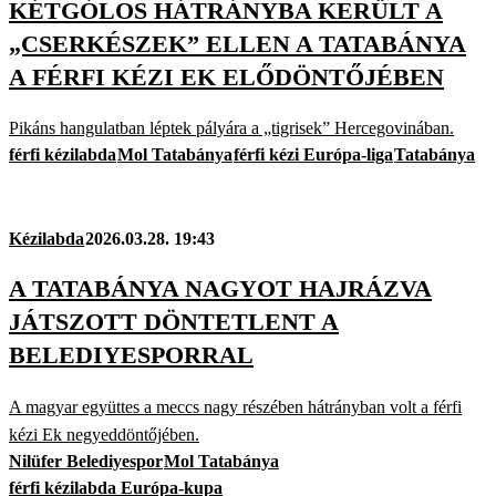
KÉTGÓLOS HÁTRÁNYBA KERÜLT A
„CSERKÉSZEK” ELLEN A TATABÁNYA
A FÉRFI KÉZI EK ELŐDÖNTŐJÉBEN
Pikáns hangulatban léptek pályára a „tigrisek” Hercegovinában.
férfi kézilabda
Mol Tatabánya
férfi kézi Európa-liga
Tatabánya
Kézilabda
2026.03.28. 19:43
A TATABÁNYA NAGYOT HAJRÁZVA
JÁTSZOTT DÖNTETLENT A
BELEDIYESPORRAL
A magyar együttes a meccs nagy részében hátrányban volt a férfi
kézi Ek negyeddöntőjében.
Nilüfer Belediyespor
Mol Tatabánya
férfi kézilabda Európa-kupa