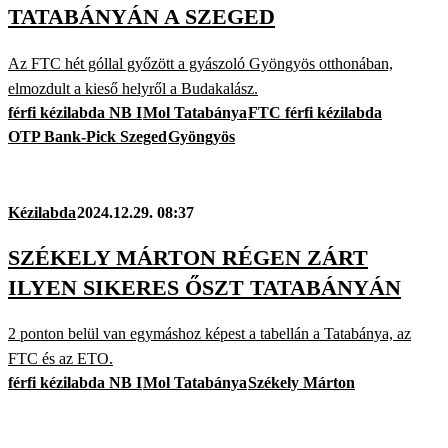
TATABÁNYÁN A SZEGED
Az FTC hét góllal győzött a gyászoló Gyöngyös otthonában,
elmozdult a kieső helyről a Budakalász.
férfi kézilabda NB I
Mol Tatabánya
FTC férfi kézilabda
OTP Bank-Pick Szeged
Gyöngyös
Kézilabda
2024.12.29. 08:37
SZÉKELY MÁRTON RÉGEN ZÁRT
ILYEN SIKERES ŐSZT TATABÁNYÁN
2 ponton belül van egymáshoz képest a tabellán a Tatabánya, az
FTC és az ETO.
férfi kézilabda NB I
Mol Tatabánya
Székely Márton