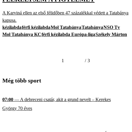
A Karviná ellen az első félidőben 47 százalékkal védett a Tatabánya
kapusa.
kézilabda
férfi kézilabda
Mol Tatabánya
Tatabánya
NSO Tv
Mol Tatabánya KC
férfi kézilabda Európa-liga
Székely Márton
1
/
3
Még több sport
07:00
— A debreceni csatár, akit a grund nevelt – Kerekes
György 70 éves