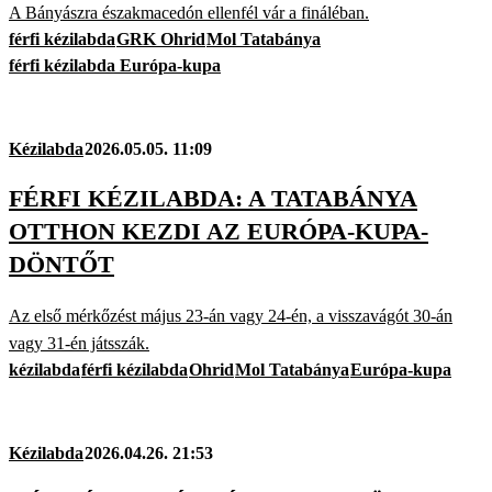
A Bányászra északmacedón ellenfél vár a fináléban.
férfi kézilabda
GRK Ohrid
Mol Tatabánya
férfi kézilabda Európa-kupa
Kézilabda
2026.05.05. 11:09
FÉRFI KÉZILABDA: A TATABÁNYA
OTTHON KEZDI AZ EURÓPA-KUPA-
DÖNTŐT
Az első mérkőzést május 23-án vagy 24-én, a visszavágót 30-án
vagy 31-én játsszák.
kézilabda
férfi kézilabda
Ohrid
Mol Tatabánya
Európa-kupa
Kézilabda
2026.04.26. 21:53