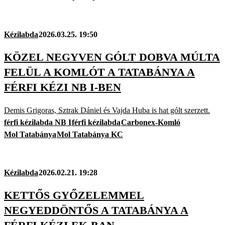
Kézilabda
2026.03.25. 19:50
KÖZEL NEGYVEN GÓLT DOBVA MÚLTA
FELÜL A KOMLÓT A TATABÁNYA A
FÉRFI KÉZI NB I-BEN
Demis Grigoras, Sztrak Dániel és Vajda Huba is hat gólt szerzett.
férfi kézilabda NB I
férfi kézilabda
Carbonex-Komló
Mol Tatabánya
Mol Tatabánya KC
Kézilabda
2026.02.21. 19:28
KETTŐS GYŐZELEMMEL
NEGYEDDÖNTŐS A TATABÁNYA A