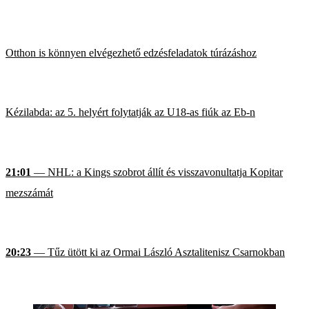
Otthon is könnyen elvégezhető edzésfeladatok túrázáshoz
Kézilabda: az 5. helyért folytatják az U18-as fiúk az Eb-n
21:01
— NHL: a Kings szobrot állít és visszavonultatja Kopitar
mezszámát
20:23
— Tűz ütött ki az Ormai László Asztalitenisz Csarnokban