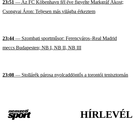
23:51
— Az FC Köbenhavn fél éve figyelte Markgráf Ákost;
Csongvai Áron: Teljesen más világba érkeztem
23:44
— Szombati sportműsor: Ferencváros–Real Madrid
meccs Budapesten; NB I, NB II, NB III
23:08
— Stollárék párosa nyolcaddöntős a torontói tenisztornán
HÍRLEVÉL