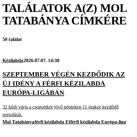
TALÁLATOK A(Z)
MOL
TATABÁNYA
CÍMKÉRE
50 találat
Kézilabda
2026.07.07. 14:38
SZEPTEMBER VÉGÉN KEZDŐDIK AZ
ÚJ IDÉNY A FÉRFI KÉZILABDA
EURÓPA-LIGÁBAN
32 klub várja a csoportkör jövő pénteken 11 órakor kezdődő
sorsolását.
Mol Tatabánya
férfi kézilabda El
férfi kézilabda Európa-liga