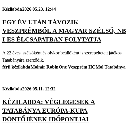
Kézilabda
2026.05.23. 12:44
EGY ÉV UTÁN TÁVOZIK
VESZPRÉMBŐL A MAGYAR SZÉLSŐ, NB
I-ES ÉLCSAPATBAN FOLYTATJA
A 22 éves, szélsőként és olykor beállóként is szerepeltetett játékos
Tatabányára szerződik.
férfi kézilabda
Molnár Robin
One Veszprém HC
Mol Tatabánya
Kézilabda
2026.05.11. 12:32
KÉZILABDA: VÉGLEGESEK A
TATABÁNYA EURÓPA-KUPA
DÖNTŐJÉNEK IDŐPONTJAI