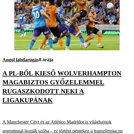
Angol labdarúgás
8 órája
A PL-BŐL KIESŐ WOLVERHAMPTON
MAGABIZTOS GYŐZELEMMEL
RUGASZKODOTT NEKI A
LIGAKUPÁNAK
A Manchester Cityt és az Atlético Madridot is világbajnok
argentinnal hozták szóba – ez történt pénteken a transzferpiacon