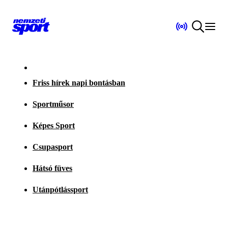
Friss hírek napi bontásban
Sportműsor
Képes Sport
Csupasport
Hátsó füves
Utánpótlássport