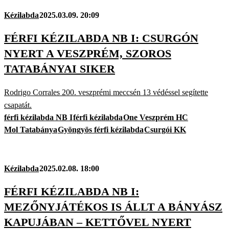
Kézilabda
2025.03.09. 20:09
FÉRFI KÉZILABDA NB I: CSURGÓN
NYERT A VESZPRÉM, SZOROS
TATABÁNYAI SIKER
Rodrigo Corrales 200. veszprémi meccsén 13 védéssel segítette
csapatát.
férfi kézilabda NB I
férfi kézilabda
One Veszprém HC
Mol Tatabánya
Gyöngyös férfi kézilabda
Csurgói KK
Kézilabda
2025.02.08. 18:00
FÉRFI KÉZILABDA NB I:
MEZŐNYJÁTÉKOS IS ÁLLT A BÁNYÁSZ
KAPUJÁBAN – KETTŐVEL NYERT