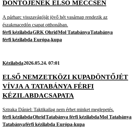
DÖNTŐJÉNEK ELSŐ MECCSÉN
A párharc visszavágóját jövő hét vasárnap rendezik az
északmacedón csapat otthonában.
férfi kézilabda
GRK Ohrid
Mol Tatabánya
Tatabánya
férfi kézilabda Európa-kupa
Kézilabda
2026.05.24. 07:01
ELSŐ NEMZETKÖZI KUPADÖNTŐJÉT
VÍVJA A TATABÁNYA FÉRFI
KÉZILABDACSAPATA
Sztraka Dániel: Taktikailag nem érhet minket meglepetés.
férfi kézilabda
Ohrid
Tatabánya férfi kézilabda
Mol Tatabánya
Tatabánya
férfi kézilabda Európa-kupa