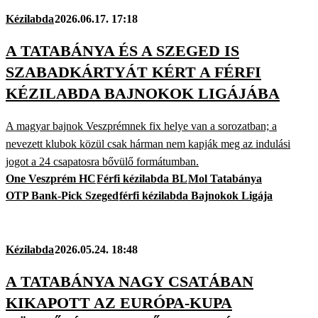
Kézilabda
2026.06.17. 17:18
A TATABÁNYA ÉS A SZEGED IS
SZABADKÁRTYÁT KÉRT A FÉRFI
KÉZILABDA BAJNOKOK LIGÁJÁBA
A magyar bajnok Veszprémnek fix helye van a sorozatban; a
nevezett klubok közül csak hárman nem kapják meg az indulási
jogot a 24 csapatosra bővülő formátumban.
One Veszprém HC
Férfi kézilabda BL
Mol Tatabánya
OTP Bank-Pick Szeged
férfi kézilabda Bajnokok Ligája
Kézilabda
2026.05.24. 18:48
A TATABÁNYA NAGY CSATÁBAN
KIKAPOTT AZ EURÓPA-KUPA