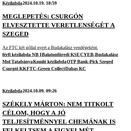
Kézilabda
2024.10.19. 18:59
MEGLEPETÉS: CSURGÓN
ELVESZTETTE VERETLENSÉGÉT A
SZEGED
Az FTC két góllal nyert a Budakalász vendégeként.
férfi kézilabda NB I
Balatonfüredi KSE
CYEB-Budakalász
Mol Tatabánya
Komló kézilabda
OTP Bank-Pick Szeged
Csurgói KK
FTC-Green Collect
Dabas KC
Kézilabda
2024.10.09. 09:26
SZÉKELY MÁRTON: NEM TITKOLT
CÉLOM, HOGY A JÓ
TELJESÍTMÉNNYEL CHEMÁNAK IS
FELKELTSEM A FIGYELMÉT