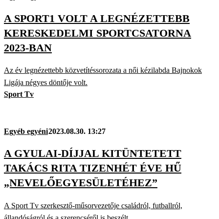
A SPORT1 VOLT A LEGNÉZETTEBB
KERESKEDELMI SPORTCSATORNA
2023-BAN
Az év legnézettebb közvetítéssorozata a női kézilabda Bajnokok
Ligája négyes döntője volt.
Sport Tv
Egyéb egyéni
2023.08.30. 13:27
A GYULAI-DÍJJAL KITÜNTETETT
TAKÁCS RITA TIZENHÉT ÉVE HŰ
„NEVELŐEGYESÜLETÉHEZ”
A Sport Tv szerkesztő-műsorvezetője családról, futballról,
állandóságról és a szerencséről is beszélt.