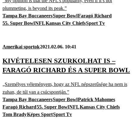
“My opinion is that the NFL's popularity, even if it’s not
plummeting, is beyond its peak.”
Tampa Bay Buccaneers
Super Bowl
Faragó Richard
55. Super Bowl
NFL
Kansas City Chiefs
Sport Tv
Amerikai sportok
2021.02.06. 10:41
KIVÉTELESEN SZURKOLHAT IS –
FARAGÓ RICHARD ÉS A SUPER BOWL
„Személyes véleményem, hogy az NFL népszerűsége ha nem is
zuhan, de túl van a csúcspontján.”
Tampa Bay Buccaneers
Super Bowl
Patrick Mahomes
Faragó Richard
55. Super Bowl
NFL
Kansas City Chiefs
Tom Brady
Képes Sport
Sport Tv