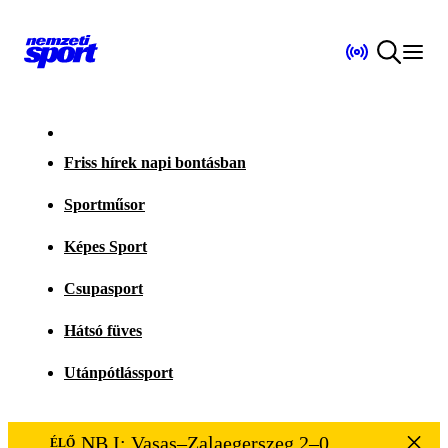
Friss hírek napi bontásban
Sportműsor
Képes Sport
Csupasport
Hátsó füves
Utánpótlássport
NB I: Vasas–Zalaegerszeg 2–0
ÉLŐ