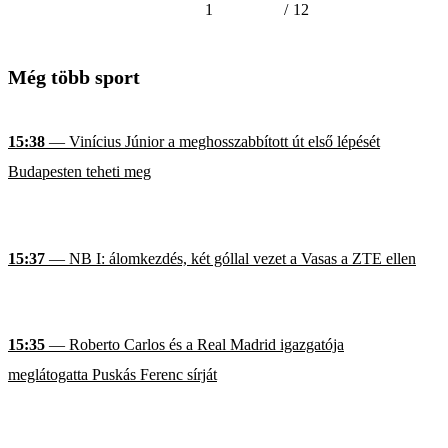
1
/
12
Még több sport
15:38
— Vinícius Júnior a meghosszabbított út első lépését
Budapesten teheti meg
15:37
— NB I: álomkezdés, két góllal vezet a Vasas a ZTE ellen
15:35
— Roberto Carlos és a Real Madrid igazgatója
meglátogatta Puskás Ferenc sírját