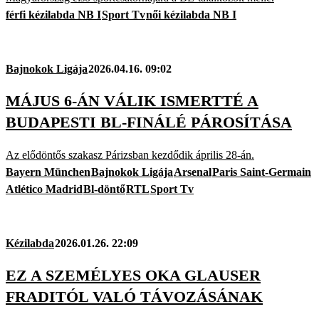
férfi kézilabda NB I
Sport Tv
női kézilabda NB I
Bajnokok Ligája
2026.04.16. 09:02
MÁJUS 6-ÁN VÁLIK ISMERTTÉ A
BUDAPESTI BL-FINÁLÉ PÁROSÍTÁSA
Az elődöntős szakasz Párizsban kezdődik április 28-án.
Bayern München
Bajnokok Ligája
Arsenal
Paris Saint-Germain
Atlético Madrid
Bl-döntő
RTL
Sport Tv
Kézilabda
2026.01.26. 22:09
EZ A SZEMÉLYES OKA GLAUSER
FRADITÓL VALÓ TÁVOZÁSÁNAK