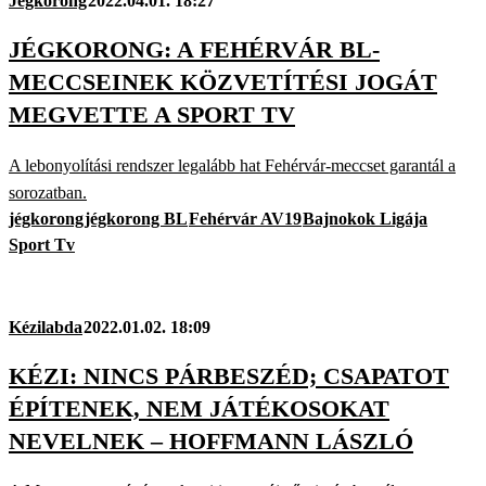
Jégkorong
2022.04.01. 18:27
JÉGKORONG: A FEHÉRVÁR BL-
MECCSEINEK KÖZVETÍTÉSI JOGÁT
MEGVETTE A SPORT TV
A lebonyolítási rendszer legalább hat Fehérvár-meccset garantál a
sorozatban.
jégkorong
jégkorong BL
Fehérvár AV19
Bajnokok Ligája
Sport Tv
Kézilabda
2022.01.02. 18:09
KÉZI: NINCS PÁRBESZÉD; CSAPATOT
ÉPÍTENEK, NEM JÁTÉKOSOKAT
NEVELNEK – HOFFMANN LÁSZLÓ