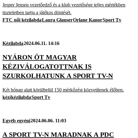
Jesper Jensen vezetőedző és a klub vezetősége teljes mértékben
tiszteletben tartja a játékos döntését.
FTC női kézilabda
Laura Glauser
Orlane Kanor
Sport Tv
Kézilabda
2024.06.11. 14:16
NYÁRON ÖT MAGYAR
KÉZIVÁLOGATOTTNAK IS
SZURKOLHATUNK A SPORT TV-N
Két hónap alatt körülbelül 150 mérkőzést közvetítenek élőben.
kézi
kézilabda
Sport Tv
Egyéb egyéni
2024.06.06. 11:03
A SPORT TV-N MARADNAK A PDC