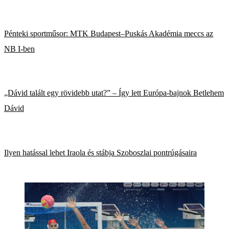
Pénteki sportműsor: MTK Budapest–Puskás Akadémia meccs az
NB I-ben
„Dávid talált egy rövidebb utat?” – Így lett Európa-bajnok Betlehem
Dávid
Ilyen hatással lehet Iraola és stábja Szoboszlai pontrúgásaira