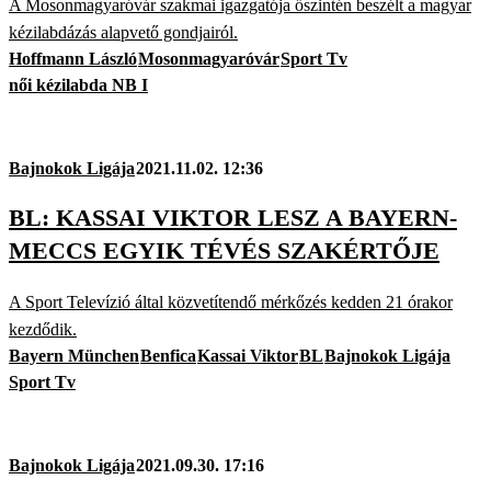
A Mosonmagyaróvár szakmai igazgatója őszintén beszélt a magyar
kézilabdázás alapvető gondjairól.
Hoffmann László
Mosonmagyaróvár
Sport Tv
női kézilabda NB I
Bajnokok Ligája
2021.11.02. 12:36
BL: KASSAI VIKTOR LESZ A BAYERN-
MECCS EGYIK TÉVÉS SZAKÉRTŐJE
A Sport Televízió által közvetítendő mérkőzés kedden 21 órakor
kezdődik.
Bayern München
Benfica
Kassai Viktor
BL
Bajnokok Ligája
Sport Tv
Bajnokok Ligája
2021.09.30. 17:16