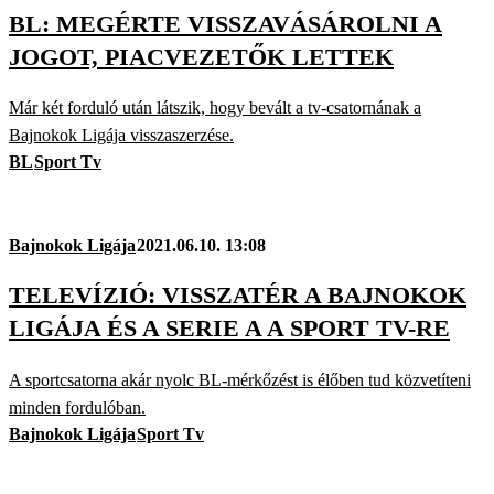
BL: MEGÉRTE VISSZAVÁSÁROLNI A
JOGOT, PIACVEZETŐK LETTEK
Már két forduló után látszik, hogy bevált a tv-csatornának a
Bajnokok Ligája visszaszerzése.
BL
Sport Tv
Bajnokok Ligája
2021.06.10. 13:08
TELEVÍZIÓ: VISSZATÉR A BAJNOKOK
LIGÁJA ÉS A SERIE A A SPORT TV-RE
A sportcsatorna akár nyolc BL-mérkőzést is élőben tud közvetíteni
minden fordulóban.
Bajnokok Ligája
Sport Tv