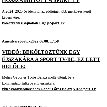
HOSSZABBÍTOTT A SPORT TV
A 2024–2025-ös idénytől az eddiginél több mérkőzés kerül
képernyőre.
tv-közvetítés
Bajnokok Ligája
Sport Tv
Amerikai sportok
2022.06.08. 17:58
VIDEÓ: BEKÖLTÖZTÜNK EGY
ÉJSZAKÁRA A SPORT TV-BE, EZ LETT
BELŐLE!
Méhes Gábor és Tőrös Balázs mellé ültünk be a
kommentátorfülkébe egy éjszakára.
videó
kosárlabda
Méhes Gábor
Tőrös Balázs
NBA
Sport Tv