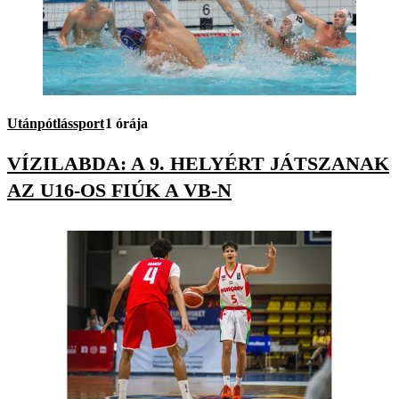
Utánpótlássport
1 órája
VÍZILABDA: A 9. HELYÉRT JÁTSZANAK
AZ U16-OS FIÚK A VB-N