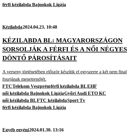
férfi kézilabda Bajnokok Ligája
Kézilabda
2024.04.23. 10:48
KÉZILABDA BL: MAGYARORSZÁGON
SORSOLJÁK A FÉRFI ÉS A NŐI NÉGYES
DÖNTŐ PÁROSÍTÁSAIT
A verseny történetében először készítik el egyszerre a két nem final
fourjának menetrendjét.
FTC
Telekom Veszprém
férfi kézilabda BL
EHF
női kézilabda Bajnokok Ligája
Győri Audi ETO KC
női kézilabda BL
FTC kézilabda
Sport Tv
férfi kézilabda Bajnokok Ligája
Egyéb egyéni
2024.01.30. 13:16