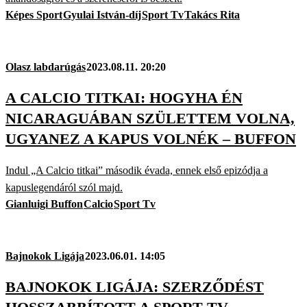
Képes Sport
Gyulai István-díj
Sport Tv
Takács Rita
Olasz labdarúgás
2023.08.11. 20:20
A CALCIO TITKAI: HOGYHA ÉN
NICARAGUÁBAN SZÜLETTEM VOLNA,
UGYANEZ A KAPUS VOLNÉK – BUFFON
Indul „A Calcio titkai” második évada, ennek első epizódja a
kapuslegendáról szól majd.
Gianluigi Buffon
Calcio
Sport Tv
Bajnokok Ligája
2023.06.01. 14:05
BAJNOKOK LIGÁJA: SZERZŐDÉST