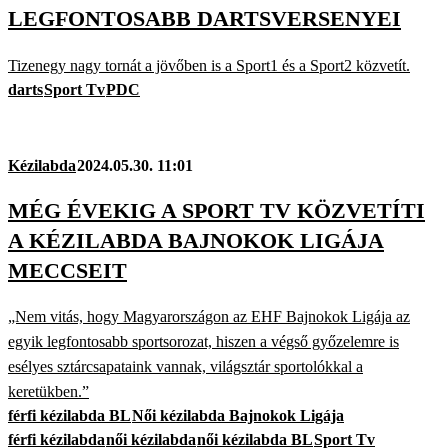
LEGFONTOSABB DARTSVERSENYEI
Tizenegy nagy tornát a jövőben is a Sport1 és a Sport2 közvetít.
darts
Sport Tv
PDC
Kézilabda
2024.05.30. 11:01
MÉG ÉVEKIG A SPORT TV KÖZVETÍTI
A KÉZILABDA BAJNOKOK LIGÁJA
MECCSEIT
„Nem vitás, hogy Magyarországon az EHF Bajnokok Ligája az
egyik legfontosabb sportsorozat, hiszen a végső győzelemre is
esélyes sztárcsapataink vannak, világsztár sportolókkal a
keretükben.”
férfi kézilabda BL
Női kézilabda Bajnokok Ligája
férfi kézilabda
női kézilabda
női kézilabda BL
Sport Tv