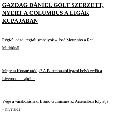
GAZDAG DÁNIEL GÓLT SZERZETT,
NYERT A COLUMBUS A LIGÁK
KUPÁJÁBAN
Régi-új edző, régi-új szabályok – José Mourinho a Real
Madridnál
Megvan Konaté utódja? A Barcelonától igazol belső védőt a
Liverpool – sajtóhír
Vége a várakozásnak: Bruno Guimaraes az Arsenalban folytatja
– hivatalos