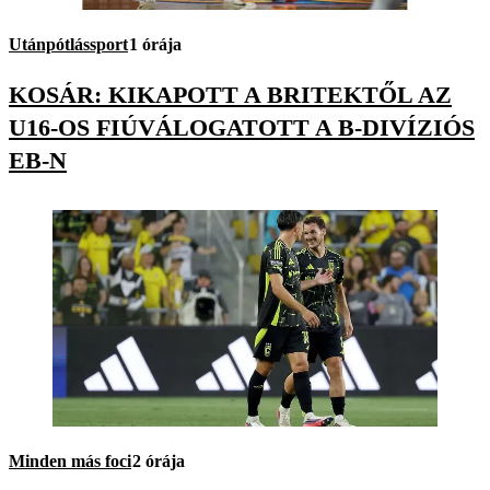
Utánpótlássport
1 órája
KOSÁR: KIKAPOTT A BRITEKTŐL AZ
U16-OS FIÚVÁLOGATOTT A B-DIVÍZIÓS
EB-N
Minden más foci
2 órája