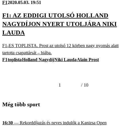
F1
2020.05.03. 19:51
F1: AZ EDDIGI UTOLSÓ HOLLAND
NAGYDÍJON NYERT UTOLJÁRA NIKI
LAUDA
F1-ES TOPLISTA. Prost az utolsó 12 körben nagy nyomás alatt
tartotta csapattársát – hiába.
F1
toplista
Holland Nagydíj
Niki Lauda
Alain Prost
1
/
10
Még több sport
16:30
— Rekorddíjazás és neves indulók a Kanizsa Open