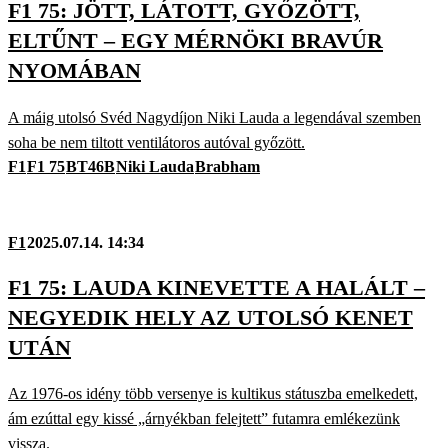
F1 75: JÖTT, LÁTOTT, GYŐZÖTT,
ELTŰNT – EGY MÉRNÖKI BRAVÚR
NYOMÁBAN
A máig utolsó Svéd Nagydíjon Niki Lauda a legendával szemben
soha be nem tiltott ventilátoros autóval győzött.
F1
F1 75
BT46B
Niki Lauda
Brabham
F1
2025.07.14. 14:34
F1 75: LAUDA KINEVETTE A HALÁLT –
NEGYEDIK HELY AZ UTOLSÓ KENET
UTÁN
Az 1976-os idény több versenye is kultikus státuszba emelkedett,
ám ezúttal egy kissé „árnyékban felejtett” futamra emlékezünk
vissza.