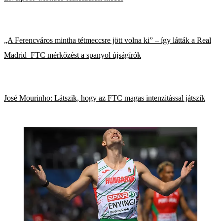
„A Ferencváros mintha tétmeccsre jött volna ki” – így látták a Real
Madrid–FTC mérkőzést a spanyol újságírók
José Mourinho: Látszik, hogy az FTC magas intenzitással játszik