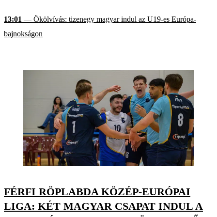
13:01
— Ökölvívás: tizenegy magyar indul az U19-es Európa-
bajnokságon
FÉRFI RÖPLABDA KÖZÉP-EURÓPAI
LIGA: KÉT MAGYAR CSAPAT INDUL A