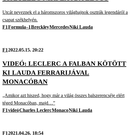
Utcát neveznek el a háromszoros világbajnok osztrák legendáról a
csapat székhelyén.
F1
Formula–1
Breckley
Mercedes
Niki Lauda
F1
2022.05.15. 20:22
VIDEÓ: LECLERC A FALBAN KÖTÖTT
KI LAUDA FERRARIJÁVAL
MONACÓBAN
„Amikor azt hiszed, hogy már a világ összes balszerencséje elért
téged Monacóban, majd…”
F1
videó
Charles Leclerc
Monaco
Niki Lauda
F1
2021.04.26. 18:54