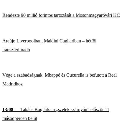
Rendezte 90 millió forintos tartozását a Mosonmagyaróvári KC
Araújo Liverpoolban, Maldini Cagliariban – hétfői
transzferhíradó
Vége a szabadságnak, Mbappé és Cucurella is befutott a Real
Madridhoz
13:08
— Takács Boglárka a „szelek szárnyán” először 11
másodpercen belül