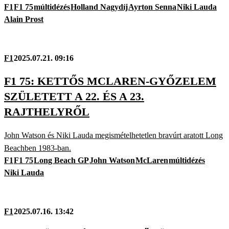
F1
F1 75
múltidézés
Holland Nagydíj
Ayrton Senna
Niki Lauda
Alain Prost
F1
2025.07.21. 09:16
F1 75: KETTŐS MCLAREN-GYŐZELEM
SZÜLETETT A 22. ÉS A 23.
RAJTHELYRŐL
John Watson és Niki Lauda megismételhetetlen bravúrt aratott Long
Beachben 1983-ban.
F1
F1 75
Long Beach GP
John Watson
McLaren
múltidézés
Niki Lauda
F1
2025.07.16. 13:42