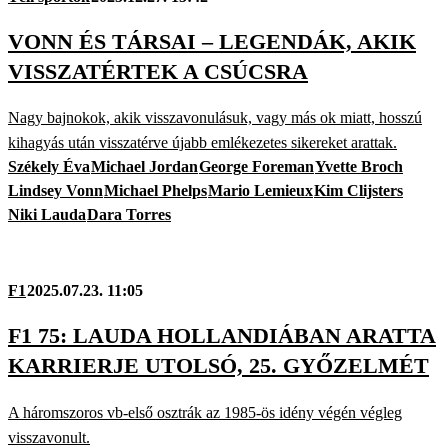
VONN ÉS TÁRSAI – LEGENDÁK, AKIK
VISSZATÉRTEK A CSÚCSRA
Nagy bajnokok, akik visszavonulásuk, vagy más ok miatt, hosszú
kihagyás után visszatérve újabb emlékezetes sikereket arattak.
Székely Éva
Michael Jordan
George Foreman
Yvette Broch
Lindsey Vonn
Michael Phelps
Mario Lemieux
Kim Clijsters
Niki Lauda
Dara Torres
F1
2025.07.23. 11:05
F1 75: LAUDA HOLLANDIÁBAN ARATTA
KARRIERJE UTOLSÓ, 25. GYŐZELMÉT
A háromszoros vb-első osztrák az 1985-ös idény végén végleg
visszavonult.