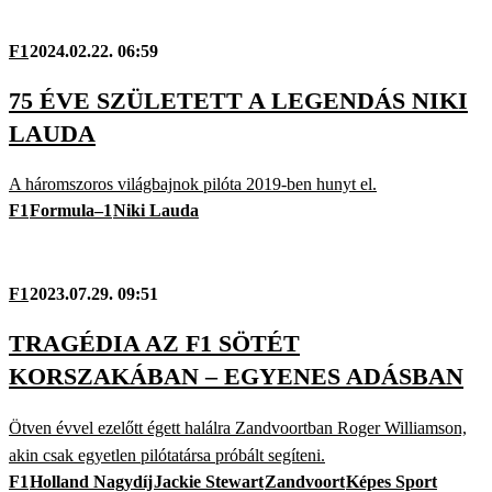
F1
2024.02.22. 06:59
75 ÉVE SZÜLETETT A LEGENDÁS NIKI
LAUDA
A háromszoros világbajnok pilóta 2019-ben hunyt el.
F1
Formula–1
Niki Lauda
F1
2023.07.29. 09:51
TRAGÉDIA AZ F1 SÖTÉT
KORSZAKÁBAN – EGYENES ADÁSBAN
Ötven évvel ezelőtt égett halálra Zandvoortban Roger Williamson,
akin csak egyetlen pilótatársa próbált segíteni.
F1
Holland Nagydíj
Jackie Stewart
Zandvoort
Képes Sport