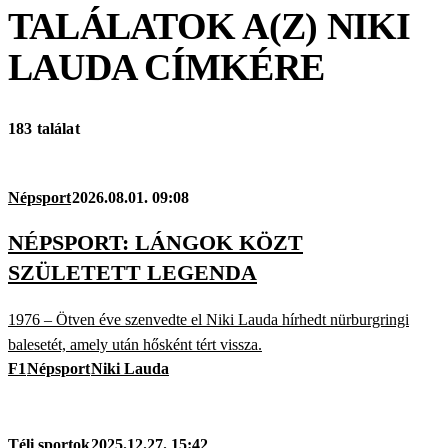
TALÁLATOK A(Z)
NIKI
LAUDA
CÍMKÉRE
183 találat
Népsport
2026.08.01. 09:08
NÉPSPORT: LÁNGOK KÖZT
SZÜLETETT LEGENDA
1976 – Ötven éve szenvedte el Niki Lauda hírhedt nürburgringi
balesetét, amely után hősként tért vissza.
F1
Népsport
Niki Lauda
Téli sportok
2025.12.27. 15:42