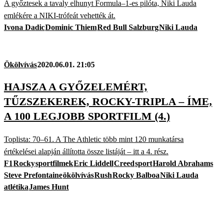
A győztesek a tavaly elhunyt Formula–1-es pilóta, Niki Lauda
emlékére a NIKI-trófeát vehették át.
Ivona Dadic
Dominic Thiem
Red Bull Salzburg
Niki Lauda
Ökölvívás
2020.06.01. 21:05
HAJSZA A GYŐZELEMÉRT,
TŰZSZEKEREK, ROCKY-TRIPLA – ÍME,
A 100 LEGJOBB SPORTFILM (4.)
Toplista: 70–61. A The Athletic több mint 120 munkatársa
értékelései alapján állította össze listáját – itt a 4. rész.
F1
Rocky
sportfilmek
Eric Liddell
Creed
sport
Harold Abrahams
Steve Prefontaine
ökölvívás
Rush
Rocky Balboa
Niki Lauda
atlétika
James Hunt