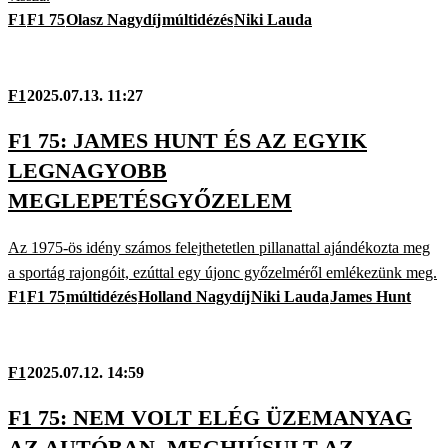
F1
F1 75
Olasz Nagydíj
múltidézés
Niki Lauda
F1
2025.07.13. 11:27
F1 75: JAMES HUNT ÉS AZ EGYIK
LEGNAGYOBB
MEGLEPETÉSGYŐZELEM
Az 1975-ös idény számos felejthetetlen pillanattal ajándékozta meg
a sportág rajongóit, ezúttal egy újonc győzelméről emlékezünk meg.
F1
F1 75
múltidézés
Holland Nagydíj
Niki Lauda
James Hunt
F1
2025.07.12. 14:59
F1 75: NEM VOLT ELÉG ÜZEMANYAG
AZ AUTÓBAN, MEGHIÚSULT AZ