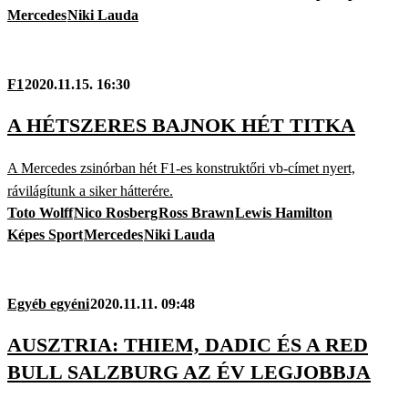
Mercedes
Niki Lauda
F1
2020.11.15. 16:30
A HÉTSZERES BAJNOK HÉT TITKA
A Mercedes zsinórban hét F1-es konstruktőri vb-címet nyert,
rávilágítunk a siker hátterére.
Toto Wolff
Nico Rosberg
Ross Brawn
Lewis Hamilton
Képes Sport
Mercedes
Niki Lauda
Egyéb egyéni
2020.11.11. 09:48
AUSZTRIA: THIEM, DADIC ÉS A RED
BULL SALZBURG AZ ÉV LEGJOBBJA