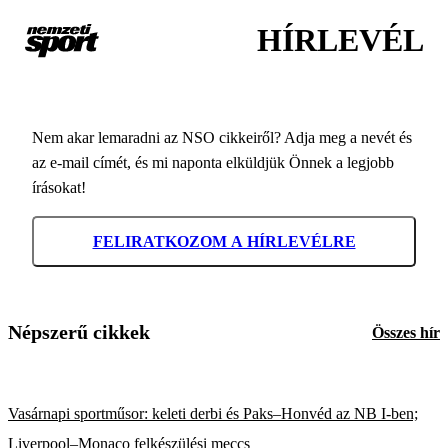
HÍRLEVÉL
Nem akar lemaradni az NSO cikkeiről? Adja meg a nevét és
az e-mail címét, és mi naponta elküldjük Önnek a legjobb
írásokat!
FELIRATKOZOM A HÍRLEVÉLRE
Népszerű cikkek
Összes hír
Vasárnapi sportműsor: keleti derbi és Paks–Honvéd az NB I-ben;
Liverpool–Monaco felkészülési meccs