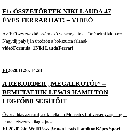
F1: ÖSSZETÖRTÉK NIKI LAUDA 47
ÉVES FERRARIJÁT! – VIDEÓ
Az 1970-es évekből származó versenyautó a Történelmi Monacói
Nagydíj pályáján ütközött a bokszutca falának.
videó
Formula–1
Niki Lauda
Ferrari
F1
2020.11.26. 14:28
A REKORDER „MEGALKOTÓI” –
BEMUTATJUK LEWIS HAMILTON
LEGFŐBB SEGÍTŐIT
Összeállítás azokról, akik nélkül a Mercedes brit versenyzője aligha
lenne hétszeres világbajnok.
F1 2020
Toto Wolff
Ross Brawn
Lewis Hamilton
Képes Sport