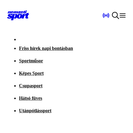
Friss hírek napi bontásban
Sportműsor
Képes Sport
Csupasport
Hátsó füves
Utánpótlássport