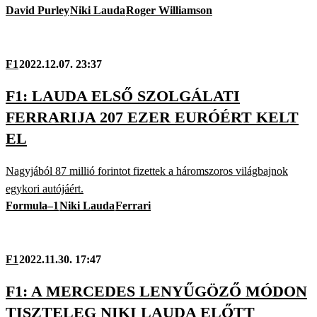
David Purley
Niki Lauda
Roger Williamson
F1
2022.12.07. 23:37
F1: LAUDA ELSŐ SZOLGÁLATI
FERRARIJA 207 EZER EURÓÉRT KELT
EL
Nagyjából 87 millió forintot fizettek a háromszoros világbajnok
egykori autójáért.
Formula–1
Niki Lauda
Ferrari
F1
2022.11.30. 17:47
F1: A MERCEDES LENYŰGÖZŐ MÓDON
TISZTELEG NIKI LAUDA ELŐTT