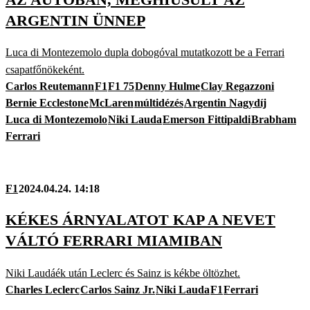
ARGENTIN ÜNNEP
Luca di Montezemolo dupla dobogóval mutatkozott be a Ferrari
csapatfőnökeként.
Carlos Reutemann
F1
F1 75
Denny Hulme
Clay Regazzoni
Bernie Ecclestone
McLaren
múltidézés
Argentin Nagydíj
Luca di Montezemolo
Niki Lauda
Emerson Fittipaldi
Brabham
Ferrari
F1
2024.04.24. 14:18
KÉKES ÁRNYALATOT KAP A NEVET
VÁLTÓ FERRARI MIAMIBAN
Niki Laudáék után Leclerc és Sainz is kékbe öltözhet.
Charles Leclerc
Carlos Sainz Jr.
Niki Lauda
F1
Ferrari