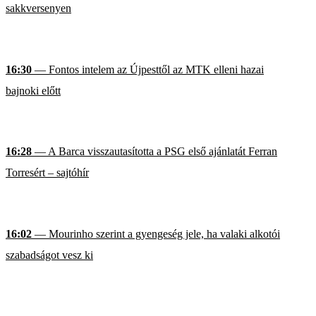
sakkversenyen
16:30
— Fontos intelem az Újpesttől az MTK elleni hazai
bajnoki előtt
16:28
— A Barca visszautasította a PSG első ajánlatát Ferran
Torresért – sajtóhír
16:02
— Mourinho szerint a gyengeség jele, ha valaki alkotói
szabadságot vesz ki