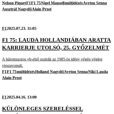
Nelson Piquet
F1
F1 75
Nigel Mansell
múltidézés
Ayrton Senna
Ausztrál Nagydíj
Alain Prost
F1
2025.07.23. 11:05
F1 75: LAUDA HOLLANDIÁBAN ARATTA
KARRIERJE UTOLSÓ, 25. GYŐZELMÉT
A háromszoros vb-első osztrák az 1985-ös idény végén végleg
visszavonult.
F1
F1 75
múltidézés
Holland Nagydíj
Ayrton Senna
Niki Lauda
Alain Prost
F1
2025.04.16. 13:00
KÜLÖNLEGES SZERELÉSSEL