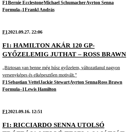
F1
Bernie Ecclestone
Michael Schumacher
Ayrton Senna
Formula–1
Frankl András
F1
2021.09.27. 22:06
F1: HAMILTON AKÁR 120 GP-
GYŐZELEMIG JUTHAT – ROSS BRAWN
„Biztosan van benne még húsz győzelem, változatlanul nagyon
versenyképes és elképesztően motivált.”
F1
Sebastian Vettel
Jackie Stewart
Ayrton Senna
Ross Brawn
Formula–1
Lewis Hamilton
F1
2021.09.16. 12:51
F1: RICCIARDO SENNA UTOLSÓ