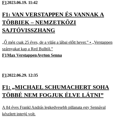
F1
2023.06.19. 11:42
F1: VAN VERSTAPPEN ÉS VANNAK A
TÖBBIEK – NEMZETKÖZI
SAJTÓVISSZHANG
„Ő még csak 25 éves, de a világ a lábai előtt hever.” • „Verstappen
szárnyakat kap a Red Bulltól.”
F1
Max Verstappen
Ayrton Senna
F1
2022.06.29. 12:35
F1: „MICHAEL SCHUMACHERT SOHA
TÖBBÉ NEM FOGJUK ÉLVE LÁTNI”
A 84 éves Frankl András legkedvesebb pillanata egy Sennával
készített interjú volt.