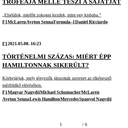
TRÓFEÁJA MELLÉ TESZI A SAJÁTJÁT
„Elsétálok, mielőtt zokogni kezdek, mint egy kisbaba.”
F1
McLaren
Ayrton Senna
Formula–1
Daniel Ricciardo
F1
2021.05.08. 16:23
TÖRTÉNELMI SZÁZAS: MIÉRT ÉPP
HAMILTONNAK SIKERÜLT?
Körbejárjuk, mely tényezők játszottak szerepet az elképesztő
mérföldkő elérésében.
F1
Magyar Nagydíj
Michael Schumacher
McLaren
Ayrton Senna
Lewis Hamilton
Mercedes
Spanyol Nagydíj
1
/
6