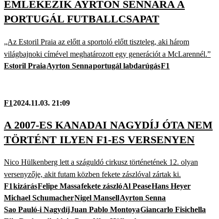
EMLÉKEZIK AYRTON SENNÁRA A
PORTUGÁL FUTBALLCSAPAT
„Az Estoril Praia az előtt a sportoló előtt tiszteleg, aki három
világbajnoki címével meghatározott egy generációt a McLarennél.”
Estoril Praia
Ayrton Senna
portugál labdarúgás
F1
F1
2024.11.03. 21:09
A 2007-ES KANADAI NAGYDÍJ ÓTA NEM
TÖRTÉNT ILYEN F1-ES VERSENYEN
Nico Hülkenberg lett a száguldó cirkusz történetének 12. olyan
versenyzője, akit futam közben fekete zászlóval zártak ki.
F1
kizárás
Felipe Massa
fekete zászló
Al Pease
Hans Heyer
Michael Schumacher
Nigel Mansell
Ayrton Senna
Sao Pauló-i Nagydíj
Juan Pablo Montoya
Giancarlo Fisichella