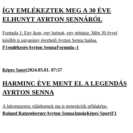
ÍGY EMLÉKEZTEK MEG A 30 ÉVE
ELHUNYT AYRTON SENNÁRÓL
Formula 1: Egy ikon, egy bajnok, egy géniusz. Még 30 évvel
később is ugyanúgy érezhető Ayrton Senna hatása.
F1
emlékezés
Ayrton Senna
Formula–1
Képes Sport
2024.05.01. 07:57
HARMINC ÉVE MENT EL A LEGENDÁS
AYRTON SENNA
A háromszoros világbajnok ma is generációk példaképe.
Roland Ratzenberger
Ayrton Senna
Imola
Képes Sport
F1