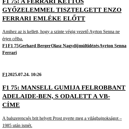
F1 75: A FERRARI KETTŐS
GYŐZELEMMEL TISZTELGETT ENZO
FERRARI EMLÉKE ELŐTT
Amihez az is kellett, hogy a szinte végig vezető Ayrton Senna ne
érjen célba.
F1
F1 75
Gerhard Berger
Olasz Nagydíj
múltidézés
Ayrton Senna
Ferrari
F1
2025.07.24. 10:26
F1 75: MANSELL GUMIJA FELROBBANT
ADELAIDE-BEN, S ODALETT A VB-
CÍME
A balszerencsés brit helyett Prost nyerte meg a világbajnokságot –
1985 után ismét.