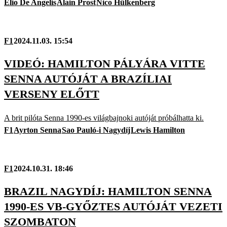
Elio De Angelis
Alain Prost
Nico Hülkenberg
F1
2024.11.03. 15:54
VIDEÓ: HAMILTON PÁLYÁRA VITTE
SENNA AUTÓJÁT A BRAZÍLIAI
VERSENY ELŐTT
A brit pilóta Senna 1990-es világbajnoki autóját próbálhatta ki.
F1
Ayrton Senna
Sao Pauló-i Nagydíj
Lewis Hamilton
F1
2024.10.31. 18:46
BRAZIL NAGYDÍJ: HAMILTON SENNA
1990-ES VB-GYŐZTES AUTÓJÁT VEZETI
SZOMBATON