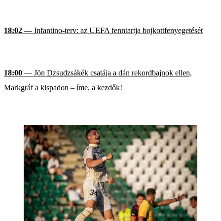
18:02
— Infantino-terv: az UEFA fenntartja bojkottfenyegetését
18:00
— Jön Dzsudzsákék csatája a dán rekordbajnok ellen,
Markgráf a kispadon – íme, a kezdők!