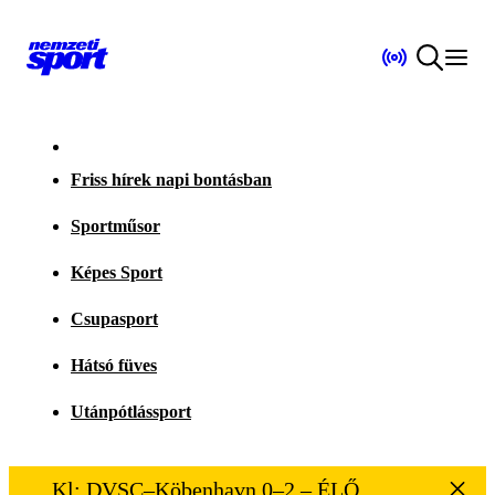
Friss hírek napi bontásban
Sportműsor
Képes Sport
Csupasport
Hátsó füves
Utánpótlássport
Kl: DVSC–Köbenhavn 0–2 – ÉLŐ