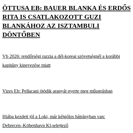
ÖTTUSA EB: BAUER BLANKA ÉS ERDŐS
RITA IS CSATLAKOZOTT GUZI
BLANKÁHOZ AZ ISZTAMBULI
DÖNTŐBEN
Vb 2026: rendőrségi razzia a dél-koreai szövetségnél a korábbi
kapitány kinevezése miatt
Vizes Eb: Pellacani ötödik aranyát nyerte meg műugrásban
Hiába kezdett jól a Loki, már kétgólos hátrányban van:
Debrecen–Köbenhavn Kl-selejtező