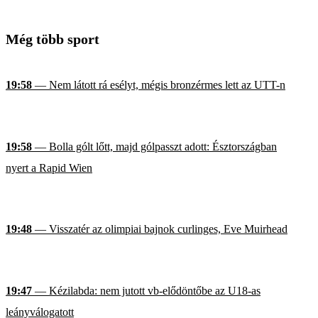
Még több sport
19:58
— Nem látott rá esélyt, mégis bronzérmes lett az UTT-n
19:58
— Bolla gólt lőtt, majd gólpasszt adott: Észtországban
nyert a Rapid Wien
19:48
— Visszatér az olimpiai bajnok curlinges, Eve Muirhead
19:47
— Kézilabda: nem jutott vb-elődöntőbe az U18-as
leányválogatott