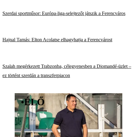
Szerdai sportműsor: Európa-liga-selejtezőt játszik a Ferencváros
Hajnal Tamás: Elton Acolatse elhagyhatja a Ferencvárost
Szalah megérkezett Trabzonba, célegyenesben a Diomandé-üzlet –
ez történt szerdán a transzferpiacon
•
ÉLŐ