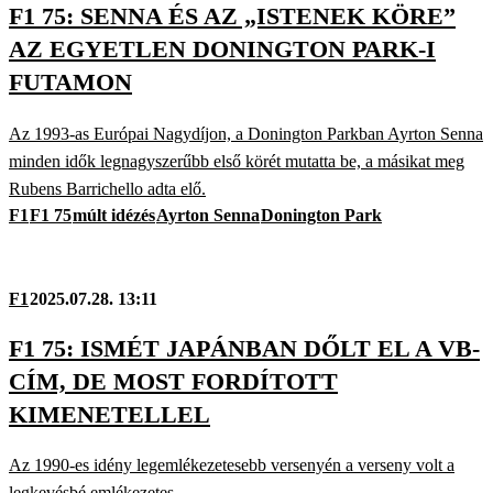
F1 75: SENNA ÉS AZ „ISTENEK KÖRE”
AZ EGYETLEN DONINGTON PARK-I
FUTAMON
Az 1993-as Európai Nagydíjon, a Donington Parkban Ayrton Senna
minden idők legnagyszerűbb első körét mutatta be, a másikat meg
Rubens Barrichello adta elő.
F1
F1 75
múlt idézés
Ayrton Senna
Donington Park
F1
2025.07.28. 13:11
F1 75: ISMÉT JAPÁNBAN DŐLT EL A VB-
CÍM, DE MOST FORDÍTOTT
KIMENETELLEL
Az 1990-es idény legemlékezetesebb versenyén a verseny volt a
legkevésbé emlékezetes...