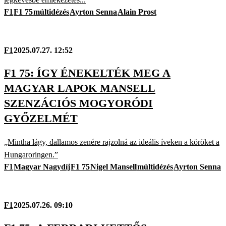
F1
F1 75
múltidézés
Ayrton Senna
Alain Prost
F1
2025.07.27. 12:52
F1 75: ÍGY ÉNEKELTÉK MEG A
MAGYAR LAPOK MANSELL
SZENZÁCIÓS MOGYORÓDI
GYŐZELMÉT
„Mintha lágy, dallamos zenére rajzolná az ideális íveken a köröket a
Hungaroringen.”
F1
Magyar Nagydíj
F1 75
Nigel Mansell
múltidézés
Ayrton Senna
F1
2025.07.26. 09:10