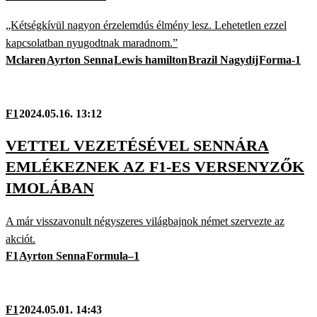
„Kétségkívül nagyon érzelemdús élmény lesz. Lehetetlen ezzel
kapcsolatban nyugodtnak maradnom.”
Mclaren
Ayrton Senna
Lewis hamilton
Brazil Nagydíj
Forma-1
F1
2024.05.16. 13:12
VETTEL VEZETÉSÉVEL SENNÁRA
EMLÉKEZNEK AZ F1-ES VERSENYZŐK
IMOLÁBAN
A már visszavonult négyszeres világbajnok német szervezte az
akciót.
F1
Ayrton Senna
Formula–1
F1
2024.05.01. 14:43