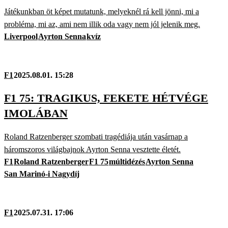
Játékunkban öt képet mutatunk, melyeknél rá kell jönni, mi a
probléma, mi az, ami nem illik oda vagy nem jól jelenik meg.
Liverpool
Ayrton Senna
kvíz
F1
2025.08.01. 15:28
F1 75: TRAGIKUS, FEKETE HÉTVÉGE
IMOLÁBAN
Roland Ratzenberger szombati tragédiája után vasárnap a
háromszoros világbajnok Ayrton Senna vesztette életét.
F1
Roland Ratzenberger
F1 75
múltidézés
Ayrton Senna
San Marinó-i Nagydíj
F1
2025.07.31. 17:06