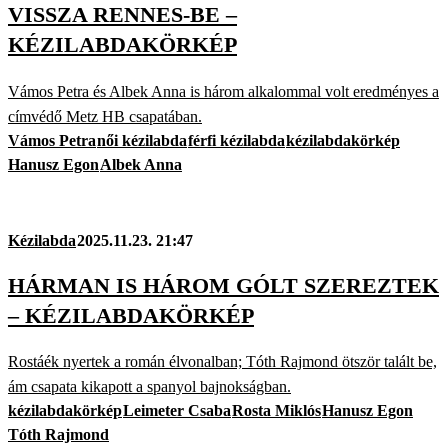
VISSZA RENNES-BE –
KÉZILABDAKÖRKÉP
Vámos Petra és Albek Anna is három alkalommal volt eredményes a
címvédő Metz HB csapatában.
Vámos Petra
női kézilabda
férfi kézilabda
kézilabdakörkép
Hanusz Egon
Albek Anna
Kézilabda
2025.11.23. 21:47
HÁRMAN IS HÁROM GÓLT SZEREZTEK
– KÉZILABDAKÖRKÉP
Rostáék nyertek a román élvonalban; Tóth Rajmond ötször talált be,
ám csapata kikapott a spanyol bajnokságban.
kézilabdakörkép
Leimeter Csaba
Rosta Miklós
Hanusz Egon
Tóth Rajmond