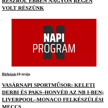
RÉSZRŐL EBBEN NAGYON RÉGEN
VOLT RÉSZÜNK
Birkózás
10 órája
VASÁRNAPI SPORTMŰSOR: KELETI
DERBI ÉS PAKS–HONVÉD AZ NB I-BEN;
LIVERPOOL–MONACO FELKÉSZÜLÉSI
MECCS