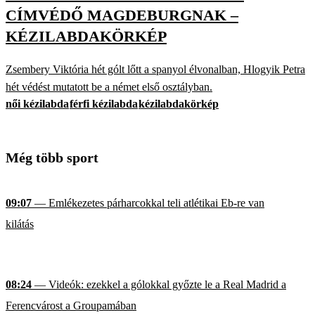
CÍMVÉDŐ MAGDEBURGNAK –
KÉZILABDAKÖRKÉP
Zsembery Viktória hét gólt lőtt a spanyol élvonalban, Hlogyik Petra
hét védést mutatott be a német első osztályban.
női kézilabda
férfi kézilabda
kézilabdakörkép
Még több sport
09:07
— Emlékezetes párharcokkal teli atlétikai Eb-re van
kilátás
08:24
— Videók: ezekkel a gólokkal győzte le a Real Madrid a
Ferencvárost a Groupamában