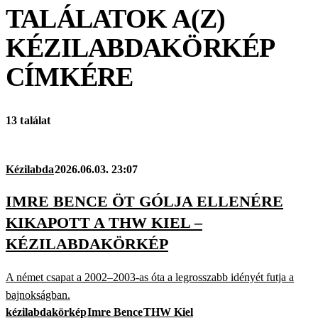
TALÁLATOK A(Z)
KÉZILABDAKÖRKÉP
CÍMKÉRE
13 találat
Kézilabda
2026.06.03. 23:07
IMRE BENCE ÖT GÓLJA ELLENÉRE
KIKAPOTT A THW KIEL –
KÉZILABDAKÖRKÉP
A német csapat a 2002–2003-as óta a legrosszabb idényét futja a
bajnokságban.
kézilabdakörkép
Imre Bence
THW Kiel