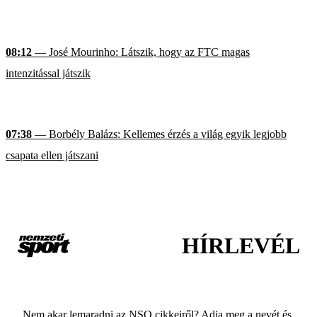
08:12
— José Mourinho: Látszik, hogy az FTC magas
intenzitással játszik
07:38
— Borbély Balázs: Kellemes érzés a világ egyik legjobb
csapata ellen játszani
HÍRLEVÉL
Nem akar lemaradni az NSO cikkeiről? Adja meg a nevét és