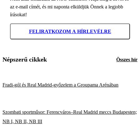
az e-mail címét, és mi naponta elküldjük Önnek a legjobb
írásokat!
FELIRATKOZOM A HÍRLEVÉLRE
Népszerű cikkek
Összes hír
Fradi-gól és Real Madrid-győzelem a Groupama Arénában
Szombati sportműsor: Ferencváros–Real Madrid meccs Budapesten;
NB I, NB II, NB III