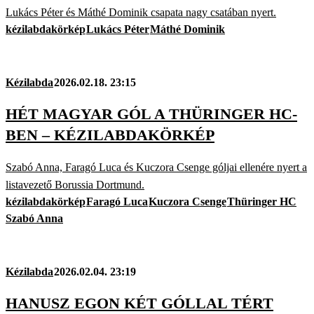
Lukács Péter és Máthé Dominik csapata nagy csatában nyert.
kézilabdakörkép
Lukács Péter
Máthé Dominik
Kézilabda
2026.02.18. 23:15
HÉT MAGYAR GÓL A THÜRINGER HC-
BEN – KÉZILABDAKÖRKÉP
Szabó Anna, Faragó Luca és Kuczora Csenge góljai ellenére nyert a
listavezető Borussia Dortmund.
kézilabdakörkép
Faragó Luca
Kuczora Csenge
Thüringer HC
Szabó Anna
Kézilabda
2026.02.04. 23:19
HANUSZ EGON KÉT GÓLLAL TÉRT