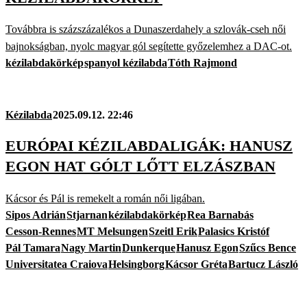
Továbbra is százszázalékos a Dunaszerdahely a szlovák-cseh női
bajnokságban, nyolc magyar gól segítette győzelemhez a DAC-ot.
kézilabdakörkép
spanyol kézilabda
Tóth Rajmond
Kézilabda
2025.09.12. 22:46
EURÓPAI KÉZILABDALIGÁK: HANUSZ
EGON HAT GÓLT LŐTT ELZÁSZBAN
Kácsor és Pál is remekelt a román női ligában.
Sipos Adrián
Stjarnan
kézilabdakörkép
Rea Barnabás
Cesson-Rennes
MT Melsungen
Szeitl Erik
Palasics Kristóf
Pál Tamara
Nagy Martin
Dunkerque
Hanusz Egon
Szűcs Bence
Universitatea Craiova
Helsingborg
Kácsor Gréta
Bartucz László