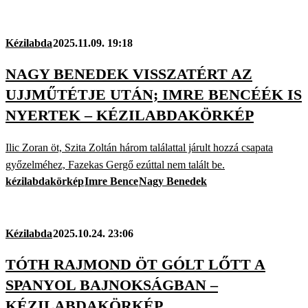
Kézilabda
2025.11.09. 19:18
NAGY BENEDEK VISSZATÉRT AZ
UJJMŰTÉTJE UTÁN; IMRE BENCÉÉK IS
NYERTEK – KÉZILABDAKÖRKÉP
Ilic Zoran öt, Szita Zoltán három találattal járult hozzá csapata
győzelméhez, Fazekas Gergő ezúttal nem talált be.
kézilabdakörkép
Imre Bence
Nagy Benedek
Kézilabda
2025.10.24. 23:06
TÓTH RAJMOND ÖT GÓLT LŐTT A
SPANYOL BAJNOKSÁGBAN –
KÉZILABDAKÖRKÉP