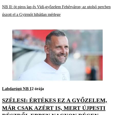
NB II: öt piros lap és Vidi-győzelem Fehérváron; az utolsó percben
úszott el a Gyirmót hibátlan mérlege
Labdarúgó NB I
2 órája
SZÉLESI: ÉRTÉKES EZ A GYŐZELEM,
MÁR CSAK AZÉRT IS, MERT ÚJPESTI