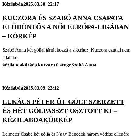
Kézilabda
2025.03.30. 22:17
KUCZORA ÉS SZABÓ ANNA CSAPATA
ELŐDÖNTŐS A NŐI EURÓPA-LIGÁBAN
– KÖRKÉP
Szabó Anna két góllal járult hozzá a sikerhez, Kuczora ezúttal nem
talált be.
kézilabdakörkép
Kuczora Csenge
Szabó Anna
Kézilabda
2025.03.09. 23:12
LUKÁCS PÉTER ÖT GÓLT SZERZETT
ÉS HÉT GÓLPASSZT OSZTOTT KI –
KÉZILABDAKÖRKÉP
Leimeter Csaba két gólja és Nagy Benedek három védése ellenére