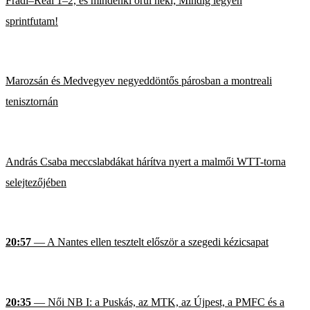
Fradi–Real 1–2, és mindenki örül neki; Mindig legyen
sprintfutam!
Marozsán és Medvegyev negyeddöntős párosban a montreali
tenisztornán
András Csaba meccslabdákat hárítva nyert a malmői WTT-torna
selejtezőjében
20:57
— A Nantes ellen tesztelt először a szegedi kézicsapat
20:35
— Női NB I: a Puskás, az MTK, az Újpest, a PMFC és a