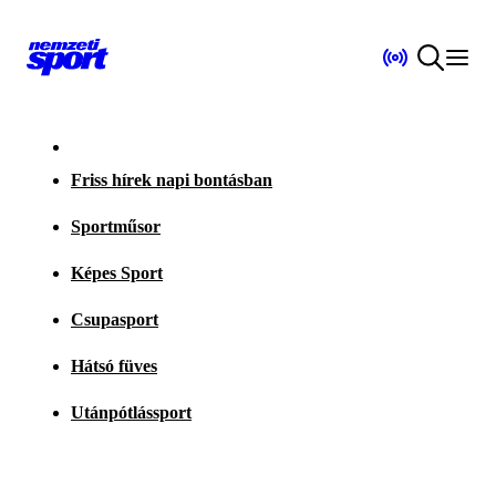
Friss hírek napi bontásban
Sportműsor
Képes Sport
Csupasport
Hátsó füves
Utánpótlássport