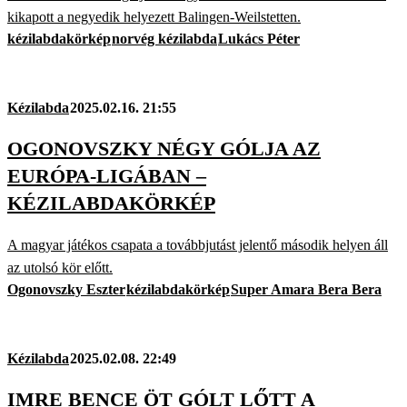
kikapott a negyedik helyezett Balingen-Weilstetten.
kézilabdakörkép
norvég kézilabda
Lukács Péter
Kézilabda
2025.02.16. 21:55
OGONOVSZKY NÉGY GÓLJA AZ
EURÓPA-LIGÁBAN –
KÉZILABDAKÖRKÉP
A magyar játékos csapata a továbbjutást jelentő második helyen áll
az utolsó kör előtt.
Ogonovszky Eszter
kézilabdakörkép
Super Amara Bera Bera
Kézilabda
2025.02.08. 22:49
IMRE BENCE ÖT GÓLT LŐTT A