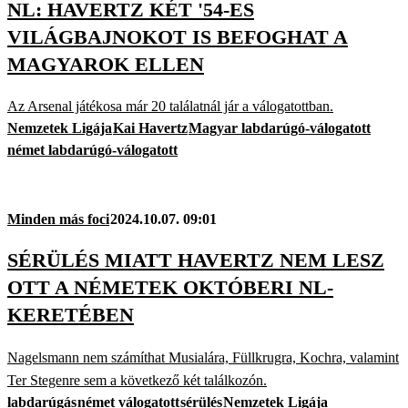
NL: HAVERTZ KÉT '54-ES
VILÁGBAJNOKOT IS BEFOGHAT A
MAGYAROK ELLEN
Az Arsenal játékosa már 20 találatnál jár a válogatottban.
Nemzetek Ligája
Kai Havertz
Magyar labdarúgó-válogatott
német labdarúgó-válogatott
Minden más foci
2024.10.07. 09:01
SÉRÜLÉS MIATT HAVERTZ NEM LESZ
OTT A NÉMETEK OKTÓBERI NL-
KERETÉBEN
Nagelsmann nem számíthat Musialára, Füllkrugra, Kochra, valamint
Ter Stegenre sem a következő két találkozón.
labdarúgás
német válogatott
sérülés
Nemzetek Ligája