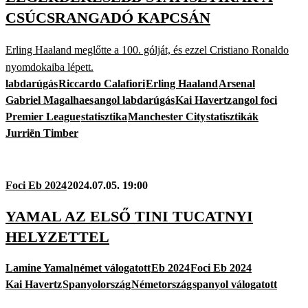
CSÚCSRANGADÓ KAPCSÁN
Erling Haaland meglőtte a 100. gólját, és ezzel Cristiano Ronaldo
nyomdokaiba lépett.
labdarúgás
Riccardo Calafiori
Erling Haaland
Arsenal
Gabriel Magalhaes
angol labdarúgás
Kai Havertz
angol foci
Premier League
statisztika
Manchester City
statisztikák
Jurriën Timber
Foci Eb 2024
2024.07.05. 19:00
YAMAL AZ ELSŐ TINI TUCATNYI
HELYZETTEL
Lamine Yamal
német válogatott
Eb 2024
Foci Eb 2024
Kai Havertz
Spanyolország
Németország
spanyol válogatott