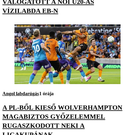
VÁLOGATOTT A NŐI U20-AS
VÍZILABDA EB-N
Angol labdarúgás
1 órája
A PL-BŐL KIESŐ WOLVERHAMPTON
MAGABIZTOS GYŐZELEMMEL
RUGASZKODOTT NEKI A
LIGAKUPÁNAK