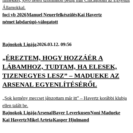
finnekkel, jövő héten szombaton pedig már Chicagóban az Egyesült
Államokkal.
foci vb 2026
Manuel Neuer
felkészülés
Kai Havertz
német labdarúgó-válogatott
Bajnokok Ligája
2026.03.12. 09:56
„ÉREZTEM, HOGY HOZZÁÉR A
LÁBAMHOZ, TUDTAM, HA ELESEK,
TIZENEGYES LESZ” – MADUEKE AZ
ARSENAL EGYENLÍTÉSÉRŐL
„Sok kemény meccset játszottam már itt” – Havertz korábbi klubja
ellen talált be.
Bajnokok Ligája
Arsenal
Bayer Leverkusen
Noni Madueke
Kai Havertz
Mikel Arteta
Kasper Hjulmand