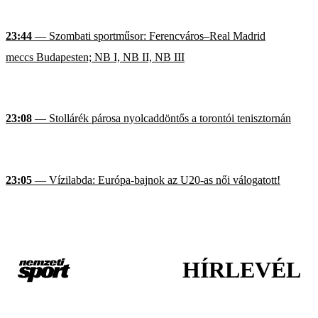
23:44
— Szombati sportműsor: Ferencváros–Real Madrid
meccs Budapesten; NB I, NB II, NB III
23:08
— Stollárék párosa nyolcaddöntős a torontói tenisztornán
23:05
— Vízilabda: Európa-bajnok az U20-as női válogatott!
HÍRLEVÉL