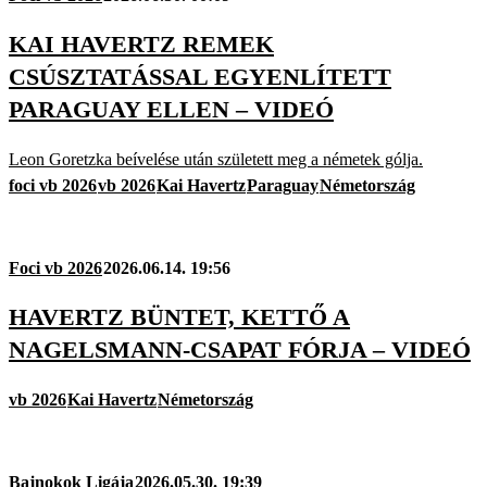
KAI HAVERTZ REMEK
CSÚSZTATÁSSAL EGYENLÍTETT
PARAGUAY ELLEN – VIDEÓ
Leon Goretzka beívelése után született meg a németek gólja.
foci vb 2026
vb 2026
Kai Havertz
Paraguay
Németország
Foci vb 2026
2026.06.14. 19:56
HAVERTZ BÜNTET, KETTŐ A
NAGELSMANN-CSAPAT FÓRJA – VIDEÓ
vb 2026
Kai Havertz
Németország
Bajnokok Ligája
2026.05.30. 19:39