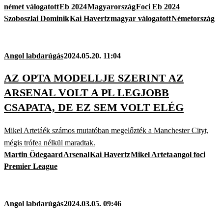
német válogatott
Eb 2024
Magyarország
Foci Eb 2024
Szoboszlai Dominik
Kai Havertz
magyar válogatott
Németország
Angol labdarúgás
2024.05.20. 11:04
AZ OPTA MODELLJE SZERINT AZ
ARSENAL VOLT A PL LEGJOBB
CSAPATA, DE EZ SEM VOLT ELÉG
Mikel Artetáék számos mutatóban megelőzték a Manchester Cityt,
mégis trófea nélkül maradtak.
Martin Ödegaard
Arsenal
Kai Havertz
Mikel Arteta
angol foci
Premier League
Angol labdarúgás
2024.03.05. 09:46