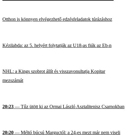
Otthon is könnyen elvégezhető edzésfeladatok túrázáshoz
Kézilabda: az 5. helyért folytatják az U18-as fiúk az Eb-n
NHL: a Kings szobrot állít és visszavonultatja Kopitar
mezszámát
20:23
— Tűz ütött ki az Ormai László Asztalitenisz Csarnokban
20:20
— Méltó búcsú Marguctól: a 24-es mezt már nem viseli