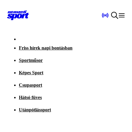
Friss hírek napi bontásban
Sportműsor
Képes Sport
Csupasport
Hátsó füves
Utánpótlássport