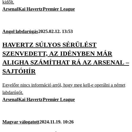
kidőlt.
Arsenal
Kai Havertz
Premier League
Angol labdarúgás
2025.02.12. 13:53
HAVERTZ SÚLYOS SÉRÜLÉST
SZENVEDETT, AZ IDÉNYBEN MÁR
ALIGHA SZÁMÍTHAT RÁ AZ ARSENAL –
SAJTÓHÍR
Egyelőre nincs információ arról, hogy meg kell-e operálni a német
labdarúgót.
Arsenal
Kai Havertz
Premier League
Magyar válogatott
2024.11.19. 10:26