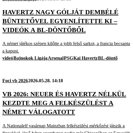
HAVERTZ NAGY GÓLJÁT DEMBÉLÉ
BÜNTETŐVEL EGYENLÍTETTE KI –
VIDEÓK A BL-DÖNTŐBŐL
A német játékos szépen kilőtte a jobb felső sarkot, a francia becsapta
a kapust.
videó
Bajnokok Ligája
Arsenal
PSG
Kai Havertz
BL-döntő
Foci vb 2026
2026.05.28. 14:18
VB 2026: NEUER ÉS HAVERTZ NÉLKÜL
KEZDTE MEG A FELKÉSZÜLÉST A
NÉMET VÁLOGATOTT
A Nationalelf vasárnap Mainzban felkészülési mérkőzést játszik a