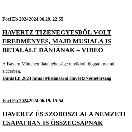
Foci Eb 2024
2024.06.29. 22:55
HAVERTZ TIZENEGYESBŐL VOLT
EREDMÉNYES, MAJD MUSIALA IS
BETALÁLT DÁNIÁNAK – VIDEÓ
A Bayern München fiatal tehetsége rendkívül higgadt maradt
ziccerben.
Dánia
Eb 2024
Jamal Musiala
Kai Havertz
Németország
Foci Eb 2024
2024.06.19. 15:54
HAVERTZ ÉS SZOBOSZLAI A NEMZETI
CSAPATBAN IS ÖSSZECSAPNAK