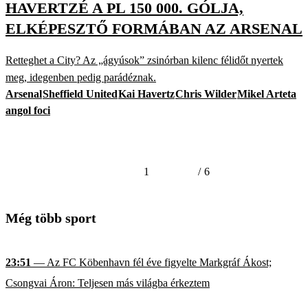
HAVERTZÉ A PL 150 000. GÓLJA,
ELKÉPESZTŐ FORMÁBAN AZ ARSENAL
Retteghet a City? Az „ágyúsok” zsinórban kilenc félidőt nyertek
meg, idegenben pedig parádéznak.
Arsenal
Sheffield United
Kai Havertz
Chris Wilder
Mikel Arteta
angol foci
1
/
6
Még több sport
23:51
— Az FC Köbenhavn fél éve figyelte Markgráf Ákost;
Csongvai Áron: Teljesen más világba érkeztem