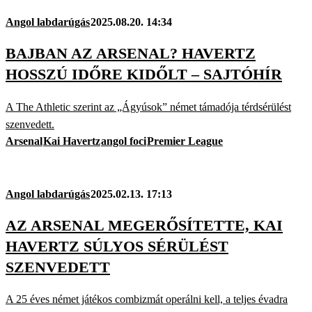
Angol labdarúgás
2025.08.20. 14:34
BAJBAN AZ ARSENAL? HAVERTZ
HOSSZÚ IDŐRE KIDŐLT – SAJTÓHÍR
A The Athletic szerint az „Ágyúsok” német támadója térdsérülést
szenvedett.
Arsenal
Kai Havertz
angol foci
Premier League
Angol labdarúgás
2025.02.13. 17:13
AZ ARSENAL MEGERŐSÍTETTE, KAI
HAVERTZ SÚLYOS SÉRÜLÉST
SZENVEDETT
A 25 éves német játékos combizmát operálni kell, a teljes évadra