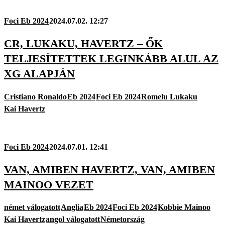
Foci Eb 2024
2024.07.02. 12:27
CR, LUKAKU, HAVERTZ – ŐK
TELJESÍTETTEK LEGINKÁBB ALUL AZ
XG ALAPJÁN
Cristiano Ronaldo
Eb 2024
Foci Eb 2024
Romelu Lukaku
Kai Havertz
Foci Eb 2024
2024.07.01. 12:41
VAN, AMIBEN HAVERTZ, VAN, AMIBEN
MAINOO VEZET
német válogatott
Anglia
Eb 2024
Foci Eb 2024
Kobbie Mainoo
Kai Havertz
angol válogatott
Németország