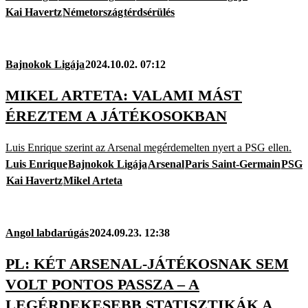
Kai Havertz
Németország
térdsérülés
Bajnokok Ligája
2024.10.02. 07:12
MIKEL ARTETA: VALAMI MÁST
ÉREZTEM A JÁTÉKOSOKBAN
Luis Enrique szerint az Arsenal megérdemelten nyert a PSG ellen.
Luis Enrique
Bajnokok Ligája
Arsenal
Paris Saint-Germain
PSG
Kai Havertz
Mikel Arteta
Angol labdarúgás
2024.09.23. 12:38
PL: KÉT ARSENAL-JÁTÉKOSNAK SEM
VOLT PONTOS PASSZA – A
LEGÉRDEKESEBB STATISZTIKÁK A