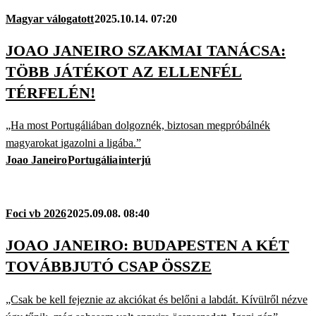
Magyar válogatott
2025.10.14. 07:20
JOAO JANEIRO SZAKMAI TANÁCSA:
TÖBB JÁTÉKOT AZ ELLENFÉL
TÉRFELÉN!
„Ha most Portugáliában dolgoznék, biztosan megpróbálnék
magyarokat igazolni a ligába.”
Joao Janeiro
Portugália
interjú
Foci vb 2026
2025.09.08. 08:40
JOAO JANEIRO: BUDAPESTEN A KÉT
TOVÁBBJUTÓ CSAP ÖSSZE
„Csak be kell fejeznie az akciókat és belőni a labdát. Kívülről nézve