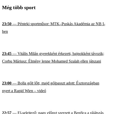
Még több sport
23:50
— Pénteki sportműsor: MTK–Puskás Akadémia az NB I-
ben
23:45
— Vitális Milán gyerekként érkezett, bajnokként távozik;
Corbu Máriusz: Élmény lenne Mohamed Szalah ellen játszani
23:00
— Bolla gólt lőtt, majd gólpasszt adott: Észtországban
nyert a Rapid Wien – videó
22:57
— El-selejtező: nagy előnyt szerzett a Benfica a rájátszás