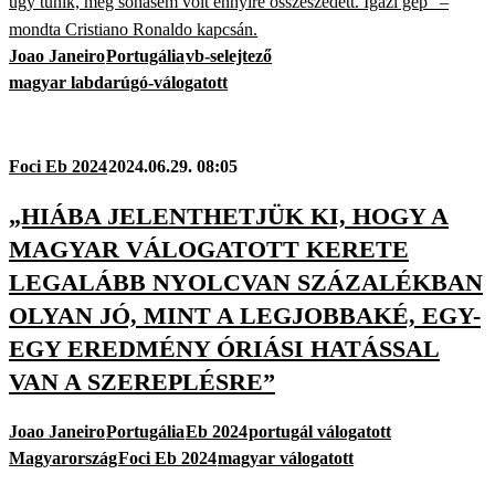
úgy tűnik, még sohasem volt ennyire összeszedett. Igazi gép” –
mondta Cristiano Ronaldo kapcsán.
Joao Janeiro
Portugália
vb-selejtező
magyar labdarúgó-válogatott
Foci Eb 2024
2024.06.29. 08:05
„HIÁBA JELENTHETJÜK KI, HOGY A
MAGYAR VÁLOGATOTT KERETE
LEGALÁBB NYOLCVAN SZÁZALÉKBAN
OLYAN JÓ, MINT A LEGJOBBAKÉ, EGY-
EGY EREDMÉNY ÓRIÁSI HATÁSSAL
VAN A SZEREPLÉSRE”
Joao Janeiro
Portugália
Eb 2024
portugál válogatott
Magyarország
Foci Eb 2024
magyar válogatott