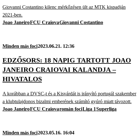
Giovanni Costantino kilenc mérkőzésen ült az MTK kispadján
2021-ben.
Joao Janeiro
FCU Craiova
Giovanni Costantino
Minden más foci
2023.06.21. 12:36
EDZŐSORS: 18 NAPIG TARTOTT JOAO
JANEIRO CRAIOVAI KALANDJA –
HIVATALOS
A korábban a DVSC-t és a Kisvárdát is irányító portugál szakember
a klubtulajdonos bizalmi emberének számító gyúró miatt távozott.
Joao Janeiro
FCU Craiova
román foci
Liga 1
Superliga
Minden más foci
2023.05.16. 16:04