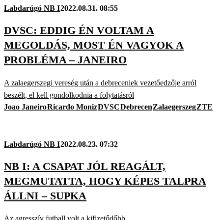
Labdarúgó NB I
2022.08.31. 08:55
DVSC: EDDIG ÉN VOLTAM A
MEGOLDÁS, MOST ÉN VAGYOK A
PROBLÉMA – JANEIRO
A zalaegerszegi vereség után a debreceniek vezetőedzője arról
beszélt, el kell gondolkodnia a folytatásról
Joao Janeiro
Ricardo Moniz
DVSC
Debrecen
Zalaegerszeg
ZTE
Labdarúgó NB I
2022.08.23. 07:32
NB I: A CSAPAT JÓL REAGÁLT,
MEGMUTATTA, HOGY KÉPES TALPRA
ÁLLNI – SUPKA
Az agresszív futball volt a kifizetődőbb.