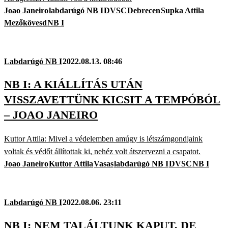
Joao Janeiro
labdarúgó NB I
DVSC
Debrecen
Supka Attila
Mezőkövesd
NB I
Labdarúgó NB I
2022.08.13. 08:46
NB I: A KIÁLLÍTÁS UTÁN
VISSZAVETTÜNK KICSIT A TEMPÓBÓL
– JOAO JANEIRO
Kuttor Attila: Mivel a védelemben amúgy is létszámgondjaink
voltak és védőt állítottak ki, nehéz volt átszervezni a csapatot.
Joao Janeiro
Kuttor Attila
Vasas
labdarúgó NB I
DVSC
NB I
Labdarúgó NB I
2022.08.06. 23:11
NB I: NEM TALÁLTUNK KAPUT, DE