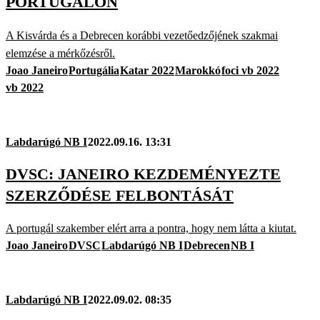
PORTUGÁLON
A Kisvárda és a Debrecen korábbi vezetőedzőjének szakmai
elemzése a mérkőzésről.
Joao Janeiro
Portugália
Katar 2022
Marokkó
foci vb 2022
vb 2022
Labdarúgó NB I
2022.09.16. 13:31
DVSC: JANEIRO KEZDEMÉNYEZTE
SZERZŐDÉSE FELBONTÁSÁT
A portugál szakember elért arra a pontra, hogy nem látta a kiutat.
Joao Janeiro
DVSC
Labdarúgó NB I
Debrecen
NB I
Labdarúgó NB I
2022.09.02. 08:35