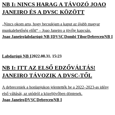
NB I: NINCS HARAG A TÁVOZÓ JOAO
JANEIRO ÉS A DVSC KÖZÖTT
„Nincs okom arra, hogy becsukjam a kaput az újabb magyar
munkalehetőség előtt“ – Joao Janeiro a jövője kapcsán.
Joao Janeiro
labdarúgó NB I
DVSC
Dombi Tibor
Debrecen
NB I
Labdarúgó NB I
2022.08.31. 15:23
NB I: ITT AZ ELSŐ EDZŐVÁLTÁS!
JANEIRO TÁVOZIK A DVSC-TŐL
A debreceniek a honlapjukon jelentették be a 2022–2023-as idény
első váltását, az utódról a közeljövőben döntenek.
Joao Janeiro
DVSC
Debrecen
NB I