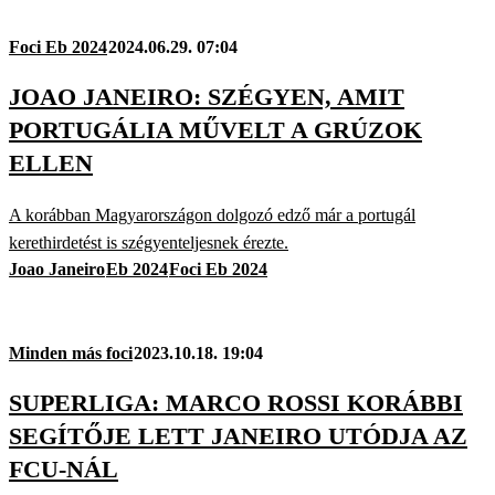
Foci Eb 2024
2024.06.29. 07:04
JOAO JANEIRO: SZÉGYEN, AMIT
PORTUGÁLIA MŰVELT A GRÚZOK
ELLEN
A korábban Magyarországon dolgozó edző már a portugál
kerethirdetést is szégyenteljesnek érezte.
Joao Janeiro
Eb 2024
Foci Eb 2024
Minden más foci
2023.10.18. 19:04
SUPERLIGA: MARCO ROSSI KORÁBBI
SEGÍTŐJE LETT JANEIRO UTÓDJA AZ
FCU-NÁL