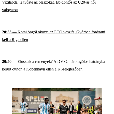
Vízilabda: legyőzte az olaszokat, Eb-döntős az U20-as női
válogatott
20:53
— Korai öngól okozta az ETO vesztét, Győrben fordítani
kell a Riga ellen
20:50
— Elúsztak a remények? A DVSC háromgólos hátrányba
került otthon a Köbenhavn ellen a Kl-selejtezőben