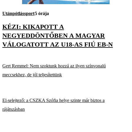
Utánpótlássport
5 órája
KÉZI: KIKAPOTT A
NEGYEDDÖNTŐBEN A MAGYAR
VÁLOGATOTT AZ U18-AS FIÚ EB-N
Gert Remmel: Nem szoktunk hozzá az ilyen színvonalú
meccsekhez, de jól teljesítettünk
El-selejtező: a CSZKA Szófia helye szinte már biztos a
rájátszásban