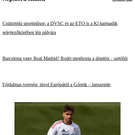
Csütörtöki sportműsor: a DVSC és az ETO is a Kl harmadik
selejtezőkörében lép pályára
Barcelona vagy Real Madrid? Rodri meghozta a döntést – sajtóhír
Fájdalmas vereség, távol Európától a Górnik – lapszemle