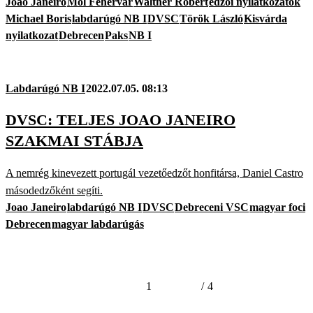
Joao Janeiro
Mol Fehérvár
Waltner Róbert
edzői nyilatkozatok
Michael Boris
labdarúgó NB I
DVSC
Török László
Kisvárda
nyilatkozat
Debrecen
Paks
NB I
Labdarúgó NB I
2022.07.05. 08:13
DVSC: TELJES JOAO JANEIRO
SZAKMAI STÁBJA
A nemrég kinevezett portugál vezetőedzőt honfitársa, Daniel Castro
másodedzőként segíti.
Joao Janeiro
labdarúgó NB I
DVSC
Debreceni VSC
magyar foci
Debrecen
magyar labdarúgás
1
/
4