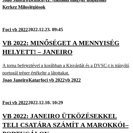
Kerkez Milos
légiósok
Foci vb 2022
2022.12.23. 09:45
VB 2022: MINŐSÉGET A MENNYISÉG
HELYETT! – JANEIRO
A torna befejeztével a korábban a Kisvárdát és a DVSC-t is irányító
portugál tréner értékelte a látottakat.
Joao Janeiro
Katar
foci vb 2022
vb 2022
Foci vb 2022
2022.12.10. 10:29
VB 2022: JANEIRO ÜTKÖZÉSEKKEL
TELI CSATÁRA SZÁMÍT A MAROKKÓI–