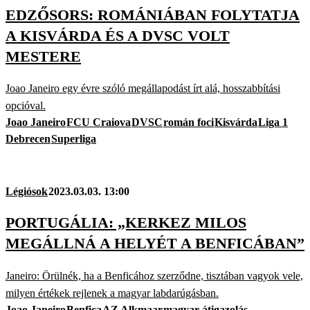
EDZŐSORS: ROMÁNIÁBAN FOLYTATJA
A KISVÁRDA ÉS A DVSC VOLT
MESTERE
Joao Janeiro egy évre szóló megállapodást írt alá, hosszabbítási
opcióval.
Joao Janeiro
FCU Craiova
DVSC
román foci
Kisvárda
Liga 1
Debrecen
Superliga
Légiósok
2023.03.03. 13:00
PORTUGÁLIA: „KERKEZ MILOS
MEGÁLLNÁ A HELYÉT A BENFICÁBAN”
Janeiro: Örülnék, ha a Benficához szerződne, tisztában vagyok vele,
milyen értékek rejlenek a magyar labdarúgásban.
Joao Janeiro
Benfica
AZ Alkmaar
magyar átigazolás