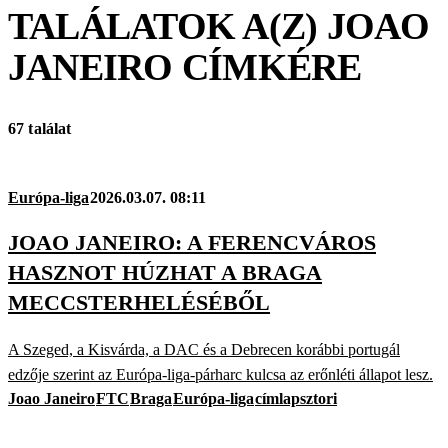
TALÁLATOK A(Z)
JOAO
JANEIRO
CÍMKÉRE
67 találat
Európa-liga
2026.03.07. 08:11
JOAO JANEIRO: A FERENCVÁROS
HASZNOT HÚZHAT A BRAGA
MECCSTERHELÉSÉBŐL
A Szeged, a Kisvárda, a DAC és a Debrecen korábbi portugál
edzője szerint az Európa-liga-párharc kulcsa az erőnléti állapot lesz.
Joao Janeiro
FTC
Braga
Európa-liga
címlapsztori