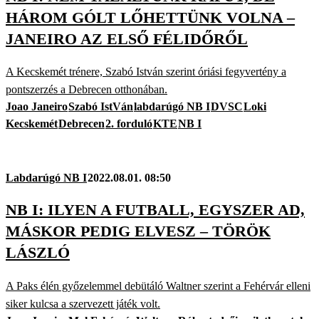
HÁROM GÓLT LŐHETTÜNK VOLNA –
JANEIRO AZ ELSŐ FÉLIDŐRŐL
A Kecskemét trénere, Szabó István szerint óriási fegyvertény a
pontszerzés a Debrecen otthonában.
Joao Janeiro
Szabó IstVán
labdarúgó NB I
DVSC
Loki
Kecskemét
Debrecen
2. forduló
KTE
NB I
Labdarúgó NB I
2022.08.01. 08:50
NB I: ILYEN A FUTBALL, EGYSZER AD,
MÁSKOR PEDIG ELVESZ – TÖRÖK
LÁSZLÓ
A Paks élén győzelemmel debütáló Waltner szerint a Fehérvár elleni
siker kulcsa a szervezett játék volt.