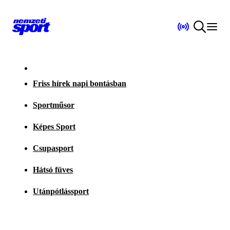
Friss hírek napi bontásban
Sportműsor
Képes Sport
Csupasport
Hátsó füves
Utánpótlássport